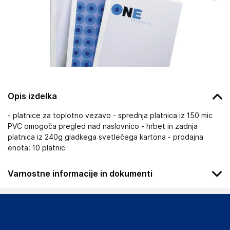
Opis izdelka
- platnice za toplotno vezavo - sprednja platnica iz 150 mic
PVC omogoča pregled nad naslovnico - hrbet in zadnja
platnica iz 240g gladkega svetlečega kartona - prodajna
enota: 10 platnic
Varnostne informacije in dokumenti
Podatki o proizvajalcu
Podatki o proizvajalcu vključujejo informacije (naziv, naslov,
državo in elektronski naslov) povezane s proizvajalcem
izdelka.