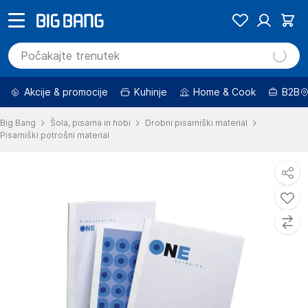
Akcije & promocije
Kuhinje
Home & Cook
B2B
Big Bang
Šola, pisarna in hobi
Drobni pisarniški material
Pisarniški potrošni material