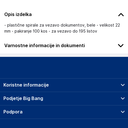
Opis izdelka
- plastične spirale za vezavo dokumentov, bele - velikost 22
mm - pakiranje 100 kos - za vezavo do 195 listov
Varnostne informacije in dokumenti
Podatki o proizvajalcu
Podatki o proizvajalcu vključujejo informacije (naziv, naslov,
državo in elektronski naslov) povezane s proizvajalcem
izdelka.
Koristne informacije
LEITZ ACCO Brands GmbH & Co KG
Siemensstrasse 64, D-70469 Stuttgart
Prodajna mesta
Podjetje Big Bang
GE
Splošni pogoji
germanyinfo@acco.com
O podjetju
Podpora
Storitve
Kontakti
Dostava, vnos in odvoz
Odgovorna oseba v EU
Pogosta vprašanja
Družbena odgovornost
Načini plačila