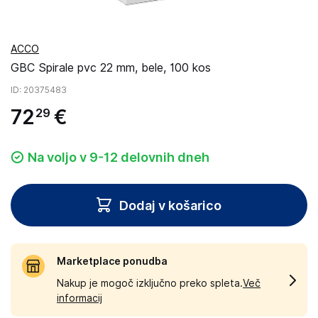
ACCO
GBC Spirale pvc 22 mm, bele, 100 kos
ID
: 20375483
72
€
29
Na voljo v 9-12 delovnih dneh
Dodaj v košarico
Marketplace ponudba
Nakup je mogoč izključno preko spleta.
Več
informacij