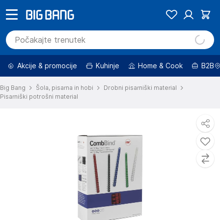
Akcije & promocije
Kuhinje
Home & Cook
B2B
Big Bang
Šola, pisarna in hobi
Drobni pisarniški material
Pisarniški potrošni material