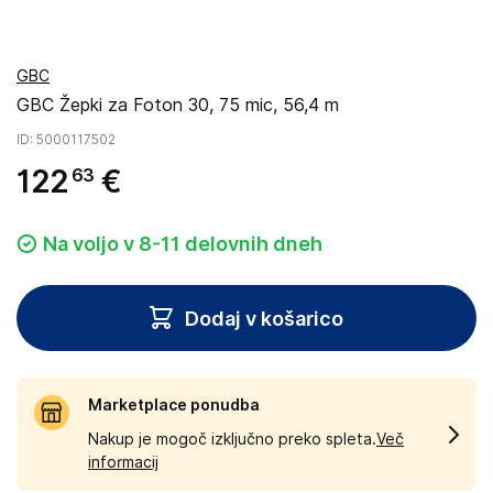
GBC
GBC Žepki za Foton 30, 75 mic, 56,4 m
ID
: 5000117502
122
€
63
Na voljo v 8-11 delovnih dneh
Dodaj v košarico
Marketplace ponudba
Nakup je mogoč izključno preko spleta.
Več
informacij