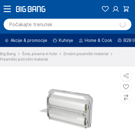
Akcije & promocije
Kuhinje
Home & Cook
B2B
Big Bang
Šola, pisarna in hobi
Drobni pisarniški material
Pisarniški potrošni material