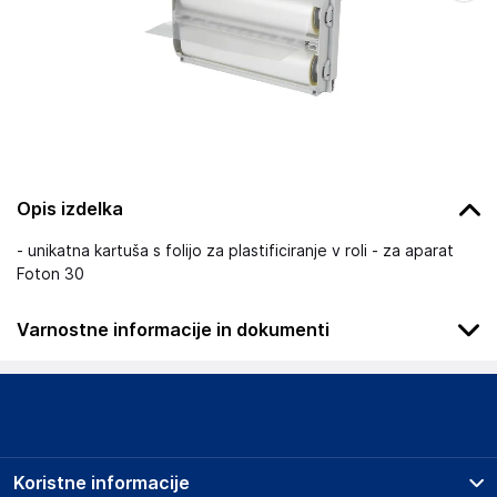
Opis izdelka
- unikatna kartuša s folijo za plastificiranje v roli - za aparat
Foton 30
Varnostne informacije in dokumenti
Podatki o proizvajalcu
Podatki o proizvajalcu vključujejo informacije (naziv, naslov,
državo in elektronski naslov) povezane s proizvajalcem
izdelka.
Koristne informacije
LEITZ ACCO Brands GmbH & Co KG