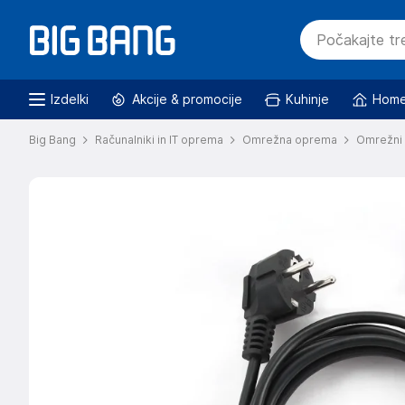
Izdelki
Akcije & promocije
Kuhinje
Home
Big Bang
Računalniki in IT oprema
Omrežna oprema
Omrežni 