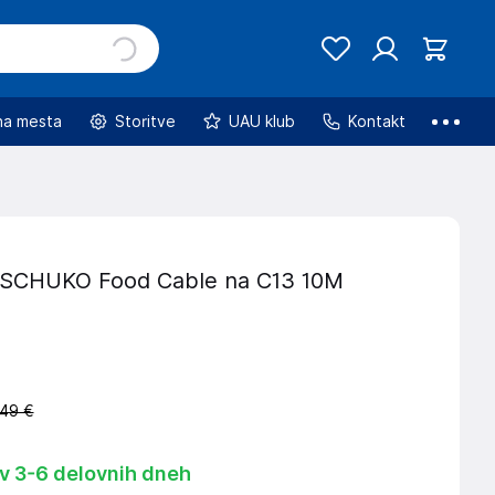
na mesta
Storitve
UAU klub
Kontakt
SCHUKO Food Cable na C13 10M
,49 €
 v 3-6 delovnih dneh