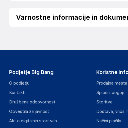
Varnostne informacije in dokume
Slike o varnosti izdelka
Slike o varnosti izdelka vsebujejo opozorila na embalaži izd
informacije, povezane z določenim izdelkom.
Podjetje Big Bang
Koristne inf
O podjetju
Prodajna mesta
Kontakti
Splošni pogoji
Družbena odgovornost
Storitve
Obvestila za javnost
Dostava, vnos i
Akt o digitalnih storitvah
Načini plačila