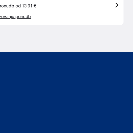
ponudb od 13.91 €
azovanju ponudb