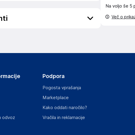
Na voljo še
5 
nti
Več o prik
elka in lahko vključujejo ključne varnostne
ormacije
Podpora
Pogosta vprašanja
Marketplace
Kako oddati naročilo?
n odvoz
Vračila in reklamacije