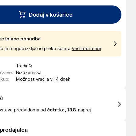
Dodaj v košarico
ketplace ponudba
p je mogoč izključno preko spleta.
Več informacij
TradinQ
države
:
Nizozemska
akup
:
Možnost vračila v 14 dneh
a
ostava
predvidoma od
četrtka, 13.8.
naprej
 prodajalca