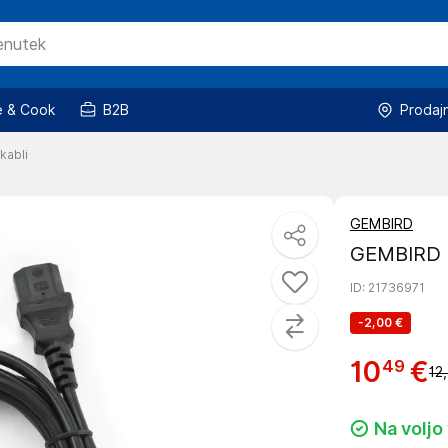
 & Cook
B2B
Prodaj
kabli
GEMBIRD
GEMBIRD 
ID
: 21736971
-
2,00 €
10
€
49
12
Na voljo