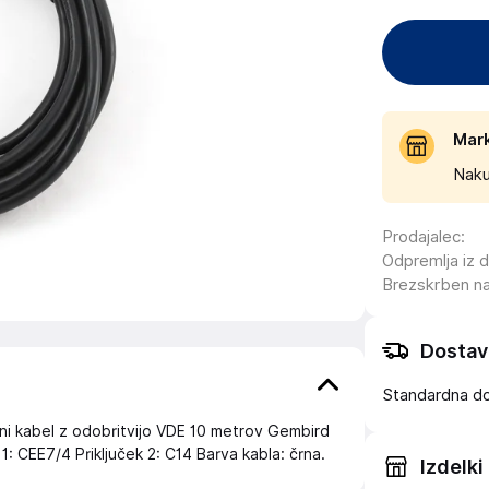
Mar
Naku
Prodajalec
:
Odpremlja iz 
Brezskrben n
Dostav
Standardna d
kabel z odobritvijo VDE 10 metrov Gembird
1: CEE7/4 Priključek 2: C14 Barva kabla: črna.
Izdelki