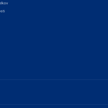
elkov
sti