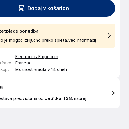
Dodaj v košarico
ketplace ponudba
p je mogoč izključno preko spleta.
Več informacij
Electronics Emporium
države
:
Francija
akup
:
Možnost vračila v 14 dneh
a
ostava
predvidoma od
četrtka, 13.8.
naprej