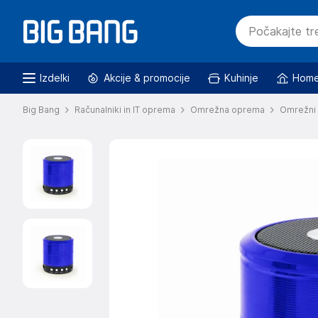
Izdelki
Akcije & promocije
Kuhinje
Home
Big Bang
Računalniki in IT oprema
Omrežna oprema
Omrežni 