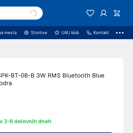
na mesta
Storitve
UAU klub
Kontakt
SPK-BT-08-B 3W RMS Bluetooth Blue
odra
 v 3-6 delovnih dneh