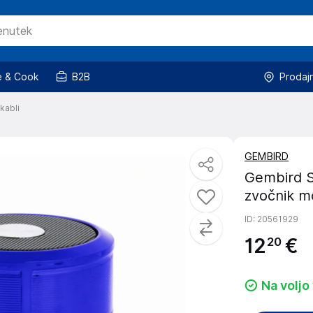
 & Cook
B2B
Prodaj
kabli
GEMBIRD
Gembird 
zvočnik m
ID
: 20561929
12
€
20
Na voljo