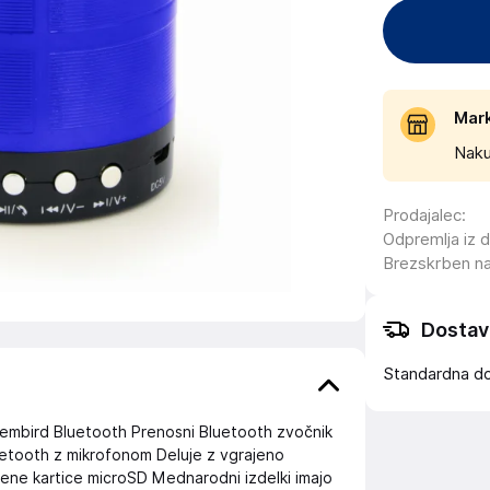
Mar
Naku
Prodajalec
:
Odpremlja iz 
Brezskrben n
Dostav
Standardna d
gembird Bluetooth Prenosni Bluetooth zvočnik
uetooth z mikrofonom Deluje z vgrajeno
ene kartice microSD Mednarodni izdelki imajo