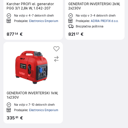
Karcher PROFI el. generator
GENERATOR INVERTERSKI 2kW,
PGG 3/1 2,8k W, 1.042-207
2x230V
Na voljo v 4-7 delovnih dneh
Na voljo v 3-4 delovnih dneh
Prodajalec
Electronics Emporium
Prodajalec
ADRIA PROFIX d.o.o.
Brezplačna poštnina
877
€
821
€
54
57
GENERATOR INVERTERSKI 1kW,
1x230V
Na voljo v 7-10 delovnih dneh
Prodajalec
Electronics Emporium
335
€
81