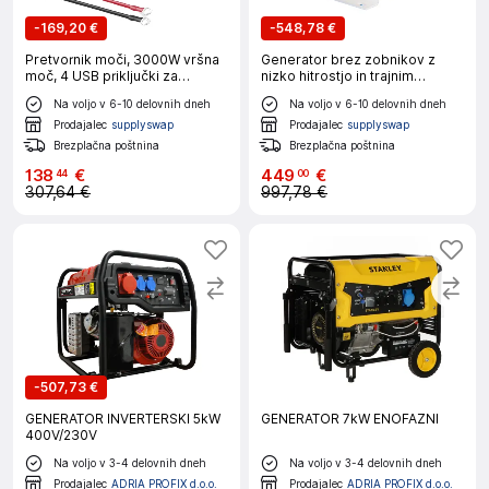
-
169,20 €
-
548,78 €
Pretvornik moči, 3000W vršna
Generator brez zobnikov z
moč, 4 USB priključki za
nizko hitrostjo in trajnim
polnjenje, 12V 220V 50HZ EU
magnetom, 2000W moč, več
Na voljo v 6-10 delovnih dneh
Na voljo v 6-10 delovnih dneh
možnosti napetosti, z osnovo,
2000W 300RPM, 24V
Prodajalec
supplyswap
Prodajalec
supplyswap
Brezplačna poštnina
Brezplačna poštnina
138
€
449
€
44
00
307,64 €
997,78 €
-
507,73 €
GENERATOR INVERTERSKI 5kW
GENERATOR 7kW ENOFAZNI
400V/230V
Na voljo v 3-4 delovnih dneh
Na voljo v 3-4 delovnih dneh
Prodajalec
ADRIA PROFIX d.o.o.
Prodajalec
ADRIA PROFIX d.o.o.