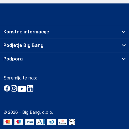
Koristne informacije
Prodajna mesta
Podjetje Big Bang
Splošni pogoji
O podjetju
Podpora
Storitve
Kontakti
Dostava, vnos in odvoz
Pogosta vprašanja
Družbena odgovornost
Načini plačila
Spremljajte nas:
Marketplace
Obvestila za javnost
Nakup na obroke
Kako oddati naročilo?
Akt o digitalnih storitvah
Zavarovanje izdelkov
Vračila in reklamacije
Prodaja podjetjem
Politika zasebnosti
Big Partner - distribucija
Spletni piškotki
© 2026 - Big Bang, d.o.o.
Marketplace za partnerje
Novosti
Interna varna linija za prijavo kršitev po ZZPRI