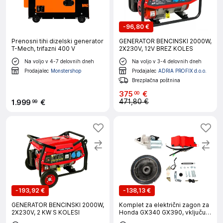
-
96,80 €
Prenosni tihi dizelski generator
GENERATOR BENCINSKI 2000W,
T-Mech, trifazni 400 V
2X230V, 12V BREZ KOLES
Na voljo v 4-7 delovnih dneh
Na voljo v 3-4 delovnih dneh
Prodajalec
Monstershop
Prodajalec
ADRIA PROFIX d.o.o.
Brezplačna poštnina
375
€
00
471,80 €
1
.
999
€
99
-
193,92 €
-
138,13 €
GENERATOR BENCINSKI 2000W,
Komplet za električni zagon za
2X230V, 2 KW S KOLESI
Honda GX340 GX390, vključuje
starter motor, flywheel, polnilno