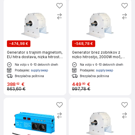
-
474,98 €
-
548,78 €
Generator s trajnim magnetom,
Generator brez zobnikov z
EU hitra dostava, nizka hitrost
nizko hitrostjo, 2000W moč,
za gospodinjsko uporabo, 12V,
več možnosti napetosti, z
Na voljo v 6-10 delovnih dneh
Na voljo v 6-10 delovnih dneh
z osnovo, 2000W 300RPM
osnovo, 2000W 300RPM, 12V
Prodajalec
supplyswap
Prodajalec
supplyswap
Brezplačna poštnina
Brezplačna poštnina
388
€
449
€
62
00
863,60 €
997,78 €