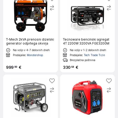
T-Mech 2kVA prenosni dizelski
Tecnoware bencinski agregat
generator odprtega okvirja
4T 2200W 3200VA FGE3200M
Na voljo v 4-7 delovnih dneh
Na voljo v 1-2 delovnih dneh
Prodajalec
Monstershop
Prodajalec
Tech Trade Trzin
Brezplačna poštnina
999
€
330
€
99
64