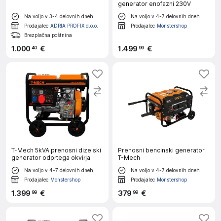
generator enofazni 230V
Na voljo v 3-4 delovnih dneh
Na voljo v 4-7 delovnih dneh
Prodajalec
ADRIA PROFIX d.o.o.
Prodajalec
Monstershop
Brezplačna poštnina
1
.
000
€
1
.
499
€
40
99
T-Mech 5kVA prenosni dizelski
Prenosni bencinski generator
generator odprtega okvirja
T-Mech
Na voljo v 4-7 delovnih dneh
Na voljo v 4-7 delovnih dneh
Prodajalec
Monstershop
Prodajalec
Monstershop
1
.
399
€
379
€
99
99