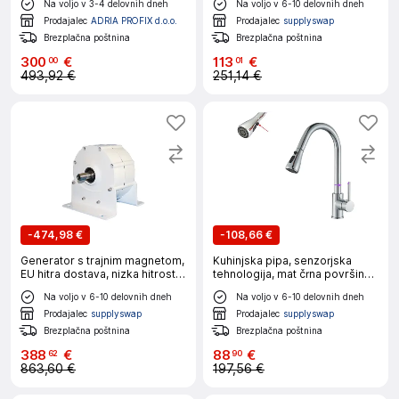
Na voljo v 3-4 delovnih dneh
Na voljo v 6-10 delovnih dneh
tuljavo, črna
Prodajalec
ADRIA PROFIX d.o.o.
Prodajalec
supplyswap
Brezplačna poštnina
Brezplačna poštnina
300
€
113
€
00
01
493,92 €
251,14 €
-
474,98 €
-
108,66 €
Generator s trajnim magnetom,
Kuhinjska pipa, senzorjska
EU hitra dostava, nizka hitrost
tehnologija, mat črna površina,
za gospodinjsko uporabo, 24V,
Krom B
Na voljo v 6-10 delovnih dneh
Na voljo v 6-10 delovnih dneh
z osnovo, 2000W 300RPM
Prodajalec
supplyswap
Prodajalec
supplyswap
Brezplačna poštnina
Brezplačna poštnina
388
€
88
€
62
90
863,60 €
197,56 €