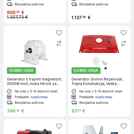
Brezplačna poštnina
Brezplačna poštnina
800
€
00
1.307,73 €
1
.
127
€
28
DOBRA CENA
DOBRA CENA
Generator s trajnim magnetom,
Generator Gorivni Rezervoar,
2000W moč, nizka hitrost za
Trajna Konstrukcija, Velika
gospodinjsko uporabo, 12V, z
Kapaciteta, Rdeča
Na voljo v 6-10 delovnih dneh
Na voljo v 6-10 delovnih dneh
osnovo, 2000W 300RPM
Prodajalec
supplyswap
Prodajalec
supplyswap
Brezplačna poštnina
Brezplačna poštnina
390
€
93
€
42
74