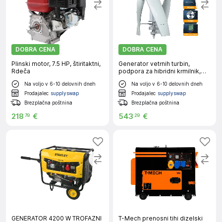
DOBRA CENA
DOBRA CENA
Plinski motor, 7.5 HP, štiritaktni,
Generator vetrnih turbin,
Rdeča
podpora za hibridni krmilnik,
trdna konstrukcija, brezplačen
Na voljo v 6-10 delovnih dneh
Na voljo v 6-10 delovnih dneh
MPPT krmilnik, 3000W, 48V
Prodajalec
supplyswap
Prodajalec
supplyswap
Brezplačna poštnina
Brezplačna poštnina
218
€
543
€
79
29
GENERATOR 4200 W TROFAZNI
T-Mech prenosni tihi dizelski