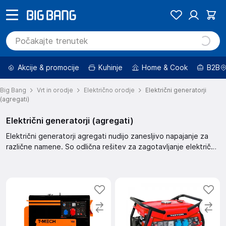
Akcije & promocije
Kuhinje
Home & Cook
B2B
Big Bang
Vrt in orodje
Električno orodje
Električni generatorji
(agregati)
Električni generatorji (agregati)
Električni generatorji agregati nudijo zanesljivo napajanje za
različne namene. So odlična rešitev za zagotavljanje električne
energije na lokacijah brez dostopa do omrežja. Generatorji so
robustni in zanesljivi.