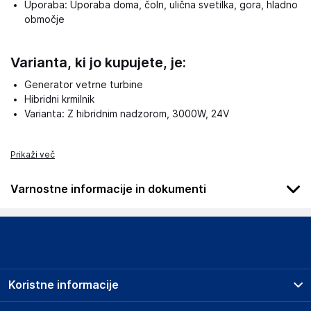
Uporaba: Uporaba doma, čoln, ulična svetilka, gora, hladno
območje
Varianta, ki jo kupujete, je:
Generator vetrne turbine
Hibridni krmilnik
Varianta: Z hibridnim nadzorom, 3000W, 24V
Prikaži več
Varnostne informacije in dokumenti
Podatki o proizvajalcu
Podatki o proizvajalcu vključujejo informacije (naziv, naslov,
državo in elektronski naslov) povezane s proizvajalcem
izdelka.
Koristne informacije
Wuxi aochen new energy technology co., ltd
Jin thailand internal decoration city 21-222 no. 518, gaolang