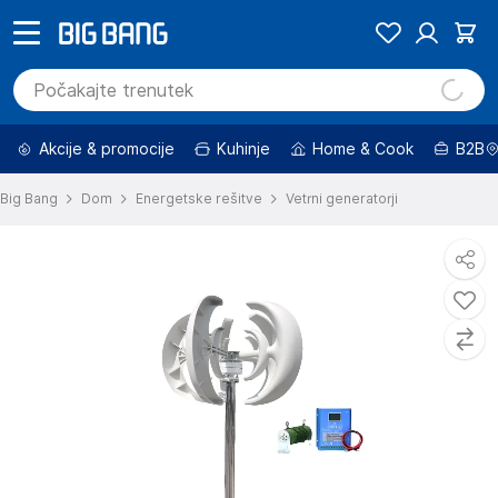
Akcije & promocije
Kuhinje
Home & Cook
B2B
Big Bang
Dom
Energetske rešitve
Vetrni generatorji