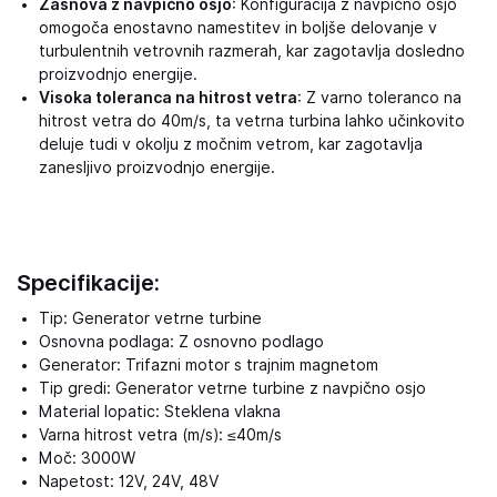
Zasnova z navpično osjo
: Konfiguracija z navpično osjo
omogoča enostavno namestitev in boljše delovanje v
turbulentnih vetrovnih razmerah, kar zagotavlja dosledno
proizvodnjo energije.
Visoka toleranca na hitrost vetra
: Z varno toleranco na
hitrost vetra do 40m/s, ta vetrna turbina lahko učinkovito
deluje tudi v okolju z močnim vetrom, kar zagotavlja
zanesljivo proizvodnjo energije.
Specifikacije:
Tip: Generator vetrne turbine
Osnovna podlaga: Z osnovno podlago
Generator: Trifazni motor s trajnim magnetom
Tip gredi: Generator vetrne turbine z navpično osjo
Material lopatic: Steklena vlakna
Varna hitrost vetra (m/s): ≤40m/s
Moč: 3000W
Napetost: 12V, 24V, 48V