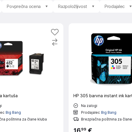
Povprečna ocena
Razpoložljivost
Prodajalec
a kartuša
HP 305 barvna instant ink kar
i
Na zalogi
lec
Big Bang
Prodajalec
Big Bang
na poštnina za člane kluba
Brezplačna poštnina za člane
99
16
€