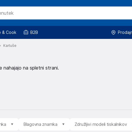
 & Cook
B2B
Prodaj
Kartuše
 nahajajo na spletni strani.
mka
Blagovna znamka
Združljivi modeli tiskalnikov