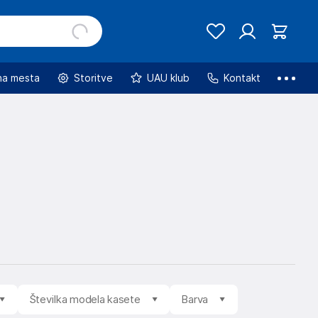
na mesta
Storitve
UAU klub
Kontakt
Številka modela kasete
Barva