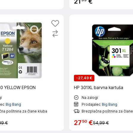
21
€
-
27,49 €
40 YELLOW EPSON
HP 301XL barvna kartuša
i
Na zalogi
lec
Big Bang
Prodajalec
Big Bang
na poštnina za člane kluba
Brezplačna poštnina za člane
50
27
€
99 €
54,99 €