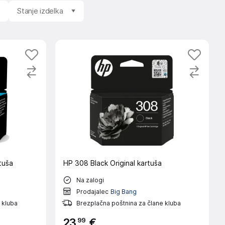
Stanje izdelka
tuša
HP 308 Black Original kartuša
Na zalogi
Prodajalec
Big Bang
 kluba
Brezplačna poštnina za člane kluba
99
23
€