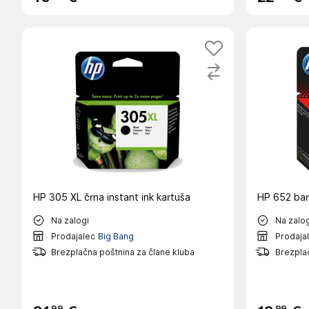
HP 305 XL črna instant ink kartuša
HP 652 bar
Na zalogi
Na zalog
Prodajalec
Big Bang
Prodaja
Brezplačna poštnina za člane kluba
Brezplač
99
99