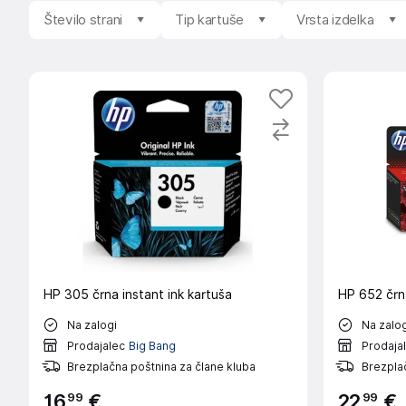
Število strani
Tip kartuše
Vrsta izdelka
HP 305 črna instant ink kartuša
HP 652 črn
Na zalogi
Na zalog
Prodajalec
Big Bang
Prodaja
Brezplačna poštnina za člane kluba
Brezplač
99
99
16
€
22
€