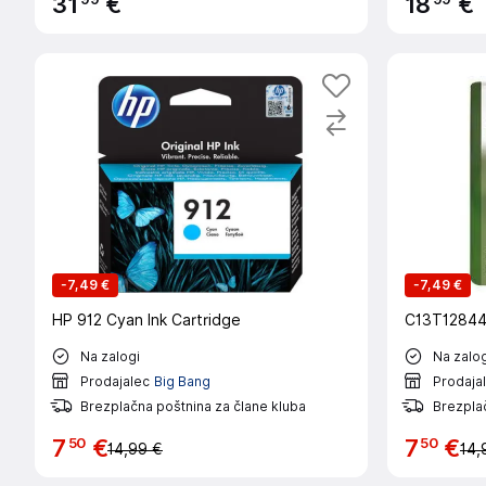
31
€
18
€
-
7,49 €
-
7,49 €
HP 912 Cyan Ink Cartridge
C13T1284
Na zalogi
Na zalog
Prodajalec
Big Bang
Prodaja
Brezplačna poštnina za člane kluba
Brezplač
50
50
7
€
7
€
14,99 €
14,