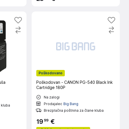
Poškodovano
uša
Poškodovan - CANON PG-540 Black Ink
Cartridge 180P
Na zalogi
Prodajalec
Big Bang
 kluba
Brezplačna poštnina za člane kluba
99
19
€