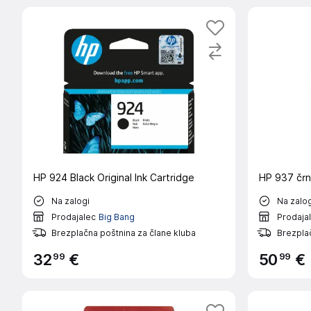
HP 924 Black Original Ink Cartridge
HP 937 črn
Na zalogi
Na zalog
Prodajalec
Big Bang
Prodaja
Brezplačna poštnina za člane kluba
Brezplač
99
99
32
€
50
€