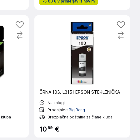
-
5,00 €
v primerjavi z novim
ČRNA 103. L3151 EPSON STEKLENIČKA
Na zalogi
Prodajalec
Big Bang
 kluba
Brezplačna poštnina za člane kluba
99
10
€