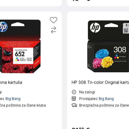
vna kartuša
HP 308 Tri-color Original kart
i
Na zalogi
lec
Big Bang
Prodajalec
Big Bang
na poštnina za člane kluba
Brezplačna poštnina za člane
99