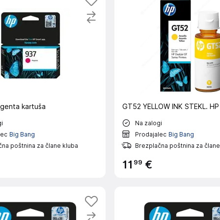
genta kartuša
GT52 YELLOW INK STEKL. HP
i
Na zalogi
lec
Big Bang
Prodajalec
Big Bang
na poštnina za člane kluba
Brezplačna poštnina za člane
99
11
€