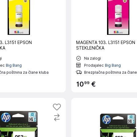
3. L3151 EPSON
MAGENTA 103. L3151 EPSON
KA
STEKLENIČKA
i
Na zalogi
lec
Big Bang
Prodajalec
Big Bang
na poštnina za člane kluba
Brezplačna poštnina za člane
99
10
€