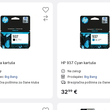
a kartuša
HP 937 Cyan kartuša
i
Na zalogi
lec
Big Bang
Prodajalec
Big Bang
na poštnina za člane kluba
Brezplačna poštnina za člane
99
32
€