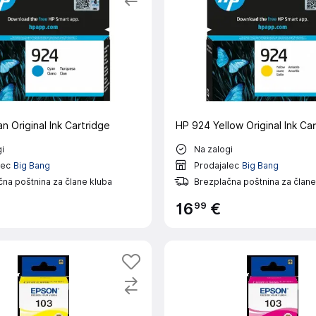
 Original Ink Cartridge
HP 924 Yellow Original Ink Ca
i
Na zalogi
lec
Big Bang
Prodajalec
Big Bang
na poštnina za člane kluba
Brezplačna poštnina za člane
99
16
€