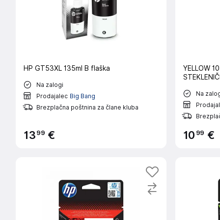
HP GT53XL 135ml B flaška
YELLOW 10
STEKLENIČ
Na zalogi
Na zalog
Prodajalec
Big Bang
Prodaja
Brezplačna poštnina za člane kluba
Brezplač
99
99
13
€
10
€