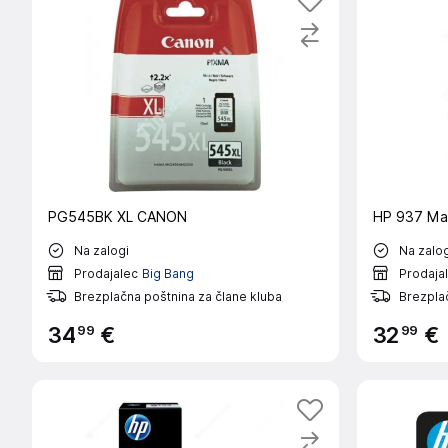
PG545BK XL CANON
HP 937 Ma
Na zalogi
Na zalog
Prodajalec
Big Bang
Prodaja
Brezplačna poštnina za člane kluba
Brezplač
99
99
34
€
32
€