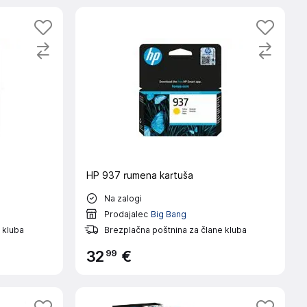
HP 937 rumena kartuša
Na zalogi
Prodajalec
Big Bang
 kluba
Brezplačna poštnina za člane kluba
99
32
€