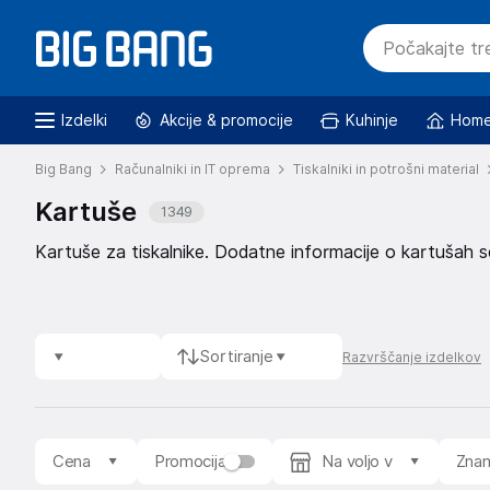
Izdelki
Akcije & promocije
Kuhinje
Home
Big Bang
Računalniki in IT oprema
Tiskalniki in potrošni material
Kartuše
1349
Kartuše za tiskalnike. Dodatne informacije o kartušah se
Sortiranje
Razvrščanje izdelkov
Cena
Promocija
Na voljo v
Zna