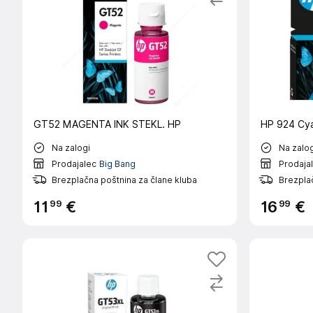
GT52 MAGENTA INK STEKL. HP
HP 924 Cyan
Na zalogi
Na zalog
Prodajalec
Big Bang
Prodaja
Brezplačna poštnina za člane kluba
Brezplač
99
99
11
€
16
€