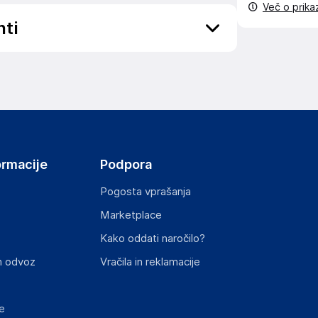
Več o prik
nti
ov, državo in elektronski naslov) povezane s
ormacije
Podpora
Pogosta vprašanja
Marketplace
st izdelka z zahtevanimi predpisi.
Kako oddati naročilo?
n odvoz
Vračila in reklamacije
e