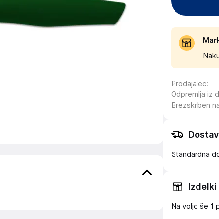
Mar
Naku
Prodajalec
:
Odpremlja iz 
Brezskrben n
Dostav
Standardna d
Izdelki
Na voljo še
1 