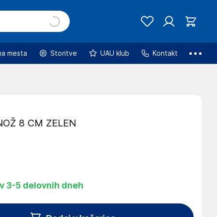
na mesta
Storitve
UAU klub
Kontakt
OŽ 8 CM ZELEN
 v 3-5 delovnih dneh