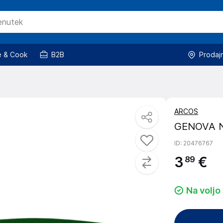
 & Cook
B2B
Prodaj
ARCOS
GENOVA N
ID
: 20476767
3
€
89
Na voljo