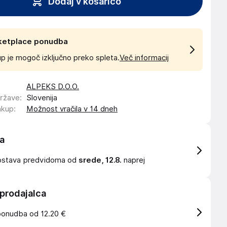
Dodaj v košarico
ketplace ponudba
p je mogoč izključno preko spleta.
Več informacij
ALPEKS D.O.O.
države
:
Slovenija
akup
:
Možnost vračila v 14 dneh
a
ostava
predvidoma od
srede, 12.8.
naprej
 prodajalca
ponudba od 12.20 €