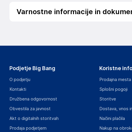
Varnostne informacije in dokume
Podatki o proizvajalcu
Podatki o proizvajalcu vključujejo informacije (naziv, nasl
proizvajalcem izdelka.
Arcos Herramientas S.A.
2006
Spain
Podjetje Big Bang
Koristne inf
info@arcos.com
O podjetju
Prodajna mesta
Odgovorna oseba v EU
Kontakti
Splošni pogoji
Gospodarski subjekt s sedežem v EU, ki zagotavlja skladno
Družbena odgovornost
Storitve
Arcos Herramientas S.A.
Obvestila za javnost
Dostava, vnos i
2006
Spain
Akt o digitalnih storitvah
Načini plačila
info@arcos.com
Prodaja podjetjem
Nakup na obrok