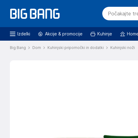
Izdelki
Akcije & promocije
Kuhinje
Home
Big Bang
Dom
Kuhinjski pripomočki in dodatki
Kuhinjski noži