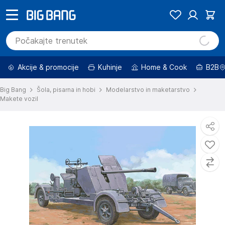
Akcije & promocije
Kuhinje
Home & Cook
B2B
Big Bang
Šola, pisarna in hobi
Modelarstvo in maketarstvo
Makete vozil