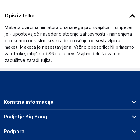
Opis izdelka
Maketa oziroma miniatura priznanega proizvajalca Trumpeter
je - upoštevajoč navedeno stopnjo zahtevnosti - namenjena
otrokom in odraslim, ki se radi sproščajo ob sestavljanju
maket. Maketa je nesestavljena. Važno opozorilo: Ni primerno
za otroke, mlajše od 36 mesecev. Majhni deli. Nevarnost
zadušitve zaradi tujka.
Koristne informacije
Prodajna mesta
Podjetje Big Bang
Splošni pogoji
O podjetju
Podpora
Storitve
Kontakti