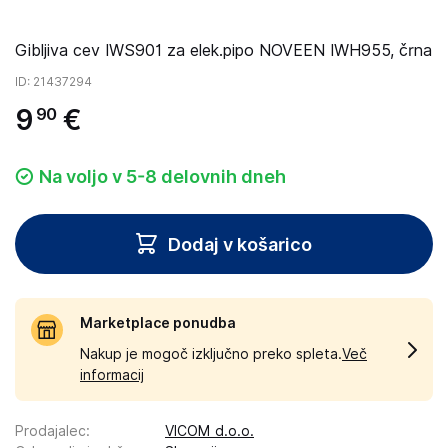
Gibljiva cev IWS901 za elek.pipo NOVEEN IWH955, črna
ID
: 21437294
9
€
90
Na voljo v 5-8 delovnih dneh
Dodaj v košarico
Marketplace ponudba
Nakup je mogoč izključno preko spleta.
Več
informacij
Prodajalec
:
VICOM d.o.o.