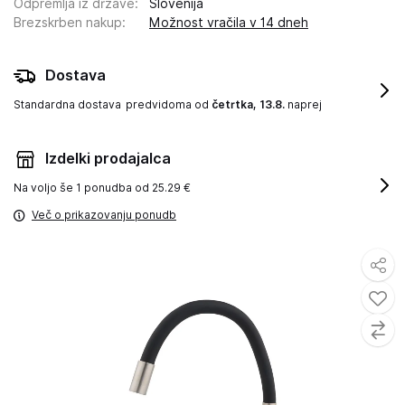
Odpremlja iz države
:
Slovenija
Brezskrben nakup
:
Možnost vračila v 14 dneh
Dostava
Standardna dostava
predvidoma od
četrtka, 13.8.
naprej
Izdelki prodajalca
Na voljo še
1 ponudba od 25.29 €
Več o prikazovanju ponudb