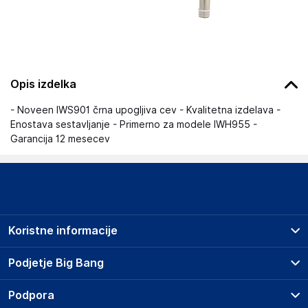
Opis izdelka
- Noveen IWS901 črna upogljiva cev - Kvalitetna izdelava -
Enostava sestavljanje - Primerno za modele IWH955 -
Garancija 12 mesecev
Koristne informacije
Prodajna mesta
Podjetje Big Bang
Splošni pogoji
O podjetju
Podpora
Storitve