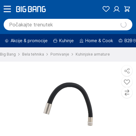
Akcije & promocije
Kuhinje
Home & Cook
B2B
Big Bang
Bela tehnika
Pomivanje
Kuhinjske armature