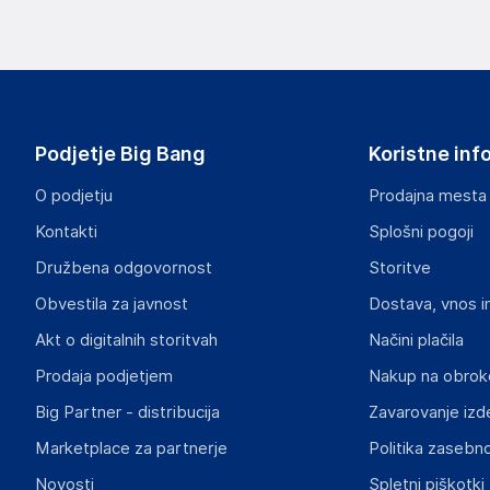
Podjetje Big Bang
Koristne inf
O podjetju
Prodajna mesta
Kontakti
Splošni pogoji
Družbena odgovornost
Storitve
Obvestila za javnost
Dostava, vnos i
Akt o digitalnih storitvah
Načini plačila
Prodaja podjetjem
Nakup na obrok
Big Partner - distribucija
Zavarovanje izd
Marketplace za partnerje
Politika zasebno
Novosti
Spletni piškotki