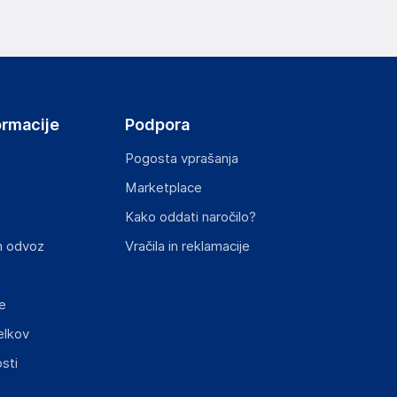
ormacije
Podpora
Pogosta vprašanja
Marketplace
Kako oddati naročilo?
n odvoz
Vračila in reklamacije
e
elkov
sti