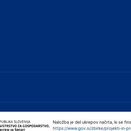
Naložba je del ukrepov načrta, ki se fin
https://www.gov.si/zbirke/projekti-in-