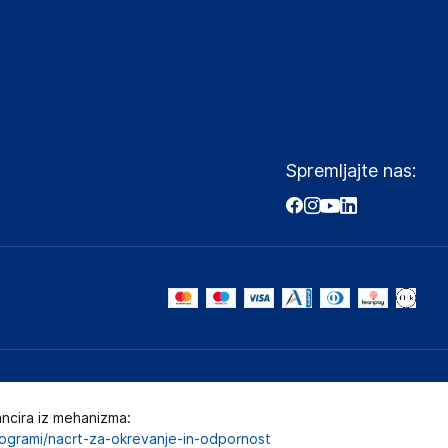
Spremljajte nas:
ancira iz mehanizma:
programi/nacrt-za-okrevanje-in-odpornost