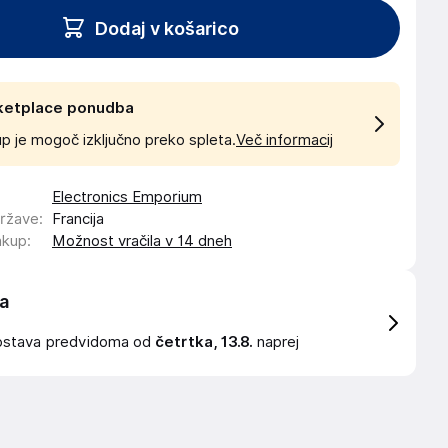
Dodaj v košarico
ketplace ponudba
p je mogoč izključno preko spleta.
Več informacij
Electronics Emporium
države
:
Francija
akup
:
Možnost vračila v 14 dneh
a
ostava
predvidoma od
četrtka, 13.8.
naprej