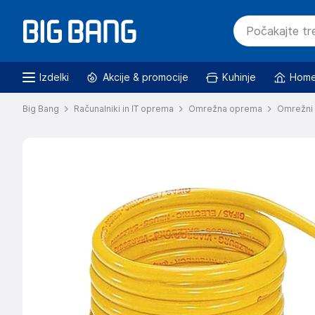
Izdelki
Akcije & promocije
Kuhinje
Home
Big Bang
Računalniki in IT oprema
Omrežna oprema
Omrežni 