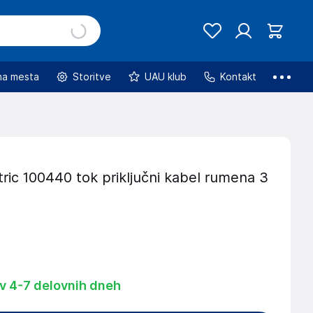
na mesta
Storitve
UAU klub
Kontakt
tric 100440 tok priključni kabel rumena 3
 v 4-7 delovnih dneh