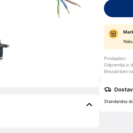
Mar
Naku
Prodajalec
:
Odpremlja iz 
Brezskrben n
Dostav
Standardna d