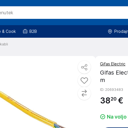
 & Cook
B2B
Prodaj
kabli
Gifas Electric
Gifas Elec
m
ID
: 20693483
38
€
20
Na voljo