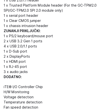
1 x USB 2.0/1.1 header
1 x Trusted Platform Module header (For the GC-TPM2.0
SPI/GC-TPM2.0 SPI 2.0 module only)
1 x serial port header
1 x Clear CMOS jumper
1 x chassis intrusion header
ZUNANJI PRIKLJUČKI
:
1 x PS/2 keyboard/mouse port
2 x USB 3.2 Gen 1 ports
4 x USB 2.0/1.1 ports
1 x D-Sub port
2 x DisplayPorts
1 x HDMI port
1 x RJ-45 port
3 x audio jacks
DODATNO
:
iTE® I/O Controller Chip
H/W Monitoring
Voltage detection
Temperature detection
Fan speed detection