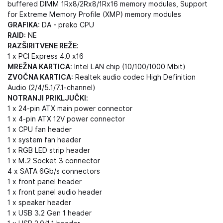
buffered DIMM 1Rx8/2Rx8/1Rx16 memory modules, Support
for Extreme Memory Profile (XMP) memory modules
GRAFIKA
: DA - preko CPU
RAID
: NE
RAZŠIRITVENE REŽE
:
1 x PCI Express 4.0 x16
MREŽNA KARTICA
: Intel LAN chip (10/100/1000 Mbit)
ZVOČNA KARTICA
: Realtek audio codec High Definition
Audio (2/4/5.1/7.1-channel)
NOTRANJI PRIKLJUČKI
:
1 x 24-pin ATX main power connector
1 x 4-pin ATX 12V power connector
1 x CPU fan header
1 x system fan header
1 x RGB LED strip header
1 x M.2 Socket 3 connector
4 x SATA 6Gb/s connectors
1 x front panel header
1 x front panel audio header
1 x speaker header
1 x USB 3.2 Gen 1 header