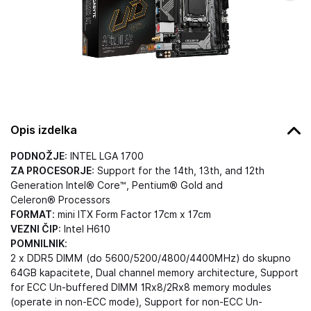
Opis izdelka
PODNOŽJE
: INTEL LGA 1700
ZA PROCESORJE
:
Support for the 14th, 13th, and 12th
Generation Intel
®
Core™, Pentium
®
Gold and
Celeron
®
Processors
FORMAT
:
mini ITX Form Factor 17cm x 17cm
VEZNI ČIP
:
Intel H610
POMNILNIK
:
2 x DDR5 DIMM (do
5600/5200/4800/4400
MHz) do skupno
64GB kapacitete, Dual channel memory architecture, Support
for ECC Un-buffered DIMM 1Rx8/2Rx8 memory modules
(operate in non-ECC mode), Support for non-ECC Un-