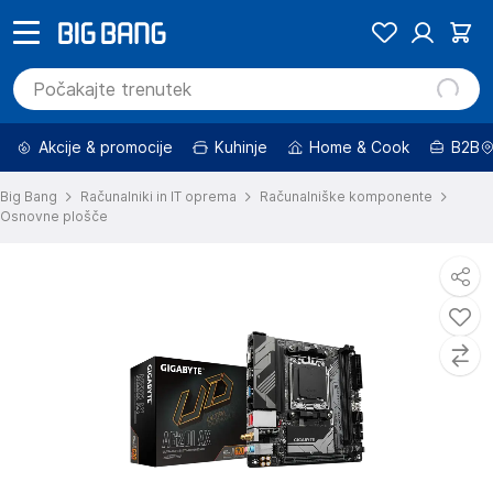
Akcije & promocije
Kuhinje
Home & Cook
B2B
Big Bang
Računalniki in IT oprema
Računalniške komponente
Osnovne plošče