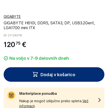
GIGABYTE
GIGABYTE H610I, DDR5, SATA3, DP, USB3.2Gen1,
LGA1700 mini ITX
ID
: 21134078
120
€
75
Na voljo v 7-9 delovnih dneh
Dodaj v košarico
Marketplace ponudba
Nakup je mogoč izključno preko spleta.
Več
informacij