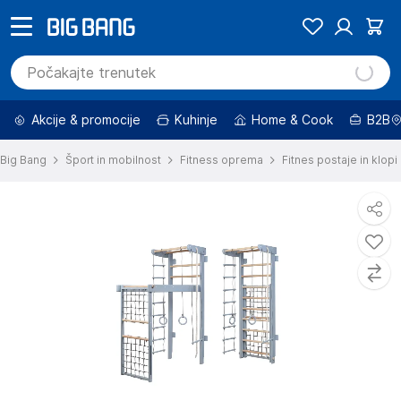
Akcije & promocije
Kuhinje
Home & Cook
B2B
Big Bang
Šport in mobilnost
Fitness oprema
Fitnes postaje in klopi