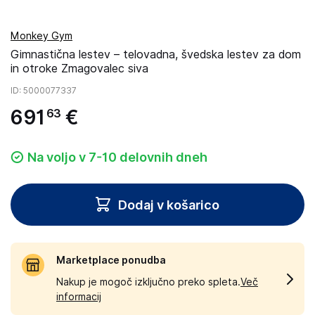
Monkey Gym
Gimnastična lestev – telovadna, švedska lestev za dom
in otroke Zmagovalec siva
ID
: 5000077337
691
€
63
Na voljo v 7-10 delovnih dneh
Dodaj v košarico
Marketplace ponudba
Nakup je mogoč izključno preko spleta.
Več
informacij