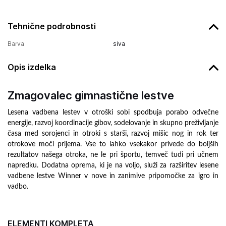
Tehnične podrobnosti
Barva
siva
Opis izdelka
Zmagovalec gimnastične lestve
Lesena vadbena lestev v otroški sobi spodbuja porabo odvečne
energije, razvoj koordinacije gibov, sodelovanje in skupno preživljanje
časa med sorojenci in otroki s starši, razvoj mišic nog in rok ter
otrokove moči prijema. Vse to lahko vsekakor privede do boljših
rezultatov našega otroka, ne le pri športu, temveč tudi pri učnem
napredku. Dodatna oprema, ki je na voljo, služi za razširitev lesene
vadbene lestve Winner v nove in zanimive pripomočke za igro in
vadbo.
ELEMENTI KOMPLETA