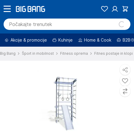
Akcije & promocije
Kuhinje
Home & Cook
B2B
Big Bang
Šport in mobilnost
Fitness oprema
Fitnes postaje in klopi