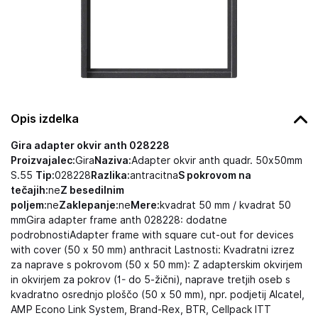
Opis izdelka
Gira adapter okvir anth 028228
Proizvajalec:
Gira
Naziva:
Adapter okvir anth quadr. 50x50mm
S.55
Tip:
028228
Razlika:
antracitna
S pokrovom na
tečajih:
ne
Z besedilnim
poljem:
ne
Zaklepanje:
ne
Mere:
kvadrat 50 mm / kvadrat 50
mmGira adapter frame anth 028228: dodatne
podrobnostiAdapter frame with square cut-out for devices
with cover (50 x 50 mm) anthracit Lastnosti: Kvadratni izrez
za naprave s pokrovom (50 x 50 mm): Z adapterskim okvirjem
in okvirjem za pokrov (1- do 5-žični), naprave tretjih oseb s
kvadratno osrednjo ploščo (50 x 50 mm), npr. podjetij Alcatel,
AMP Econo Link System, Brand-Rex, BTR, Cellpack ITT