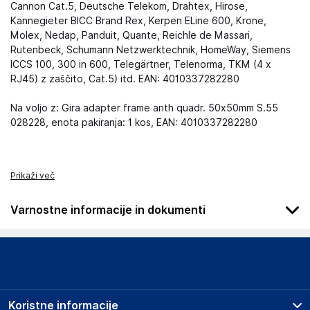
Cannon Cat.5, Deutsche Telekom, Drahtex, Hirose,
Kannegieter BICC Brand Rex, Kerpen ELine 600, Krone,
Molex, Nedap, Panduit, Quante, Reichle de Massari,
Rutenbeck, Schumann Netzwerktechnik, HomeWay, Siemens
ICCS 100, 300 in 600, Telegärtner, Telenorma, TKM (4 x
RJ45) z zaščito, Cat.5) itd. EAN: 4010337282280
Na voljo z: Gira adapter frame anth quadr. 50x50mm S.55
028228, enota pakiranja: 1 kos, EAN: 4010337282280
Prikaži več
Varnostne informacije in dokumenti
Podatki o proizvajalcu
Podatki o proizvajalcu vključujejo informacije (naziv, naslov,
državo in elektronski naslov) povezane s proizvajalcem
izdelka.
Koristne informacije