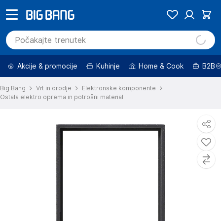
Akcije & promocije
Kuhinje
Home & Cook
B2B
Big Bang
Vrt in orodje
Elektronske komponente
Ostala elektro oprema in potrošni material