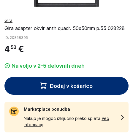
Gira
Gira adapter okvir anth quadr. 50x50mm p.55 028228
ID
: 20858395
4
€
53
Na voljo v 2-5 delovnih dneh
Dodaj v košarico
Marketplace ponudba
Nakup je mogoč izključno preko spleta.
Več
informacij