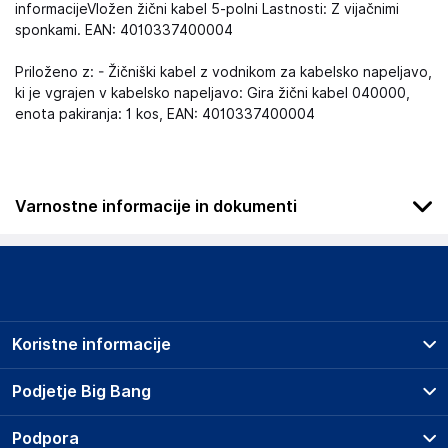
informacijeVložen žični kabel 5-polni Lastnosti: Z vijačnimi
sponkami. EAN: 4010337400004
Priloženo z: - Žičniški kabel z vodnikom za kabelsko napeljavo,
ki je vgrajen v kabelsko napeljavo: Gira žični kabel 040000,
enota pakiranja: 1 kos, EAN: 4010337400004
Varnostne informacije in dokumenti
Podatki o proizvajalcu
Podatki o proizvajalcu vključujejo informacije (naziv, naslov,
državo in elektronski naslov) povezane s proizvajalcem
izdelka.
Koristne informacije
Gira Giersiepen GmbH & Co. KG
42477
Prodajna mesta
Podjetje Big Bang
Germany
Splošni pogoji
info@gira.de
O podjetju
Podpora
Storitve