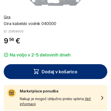
Gira
Gira kabelski vodnik 040000
ID
: 20858900
9
€
56
Na voljo v 2-5 delovnih dneh
Dodaj v košarico
Marketplace ponudba
Nakup je mogoč izključno preko spleta.
Več
informacij