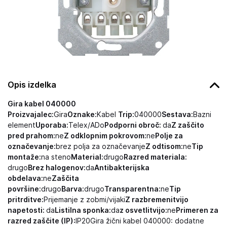
Opis izdelka
Gira kabel 040000
Proizvajalec:
Gira
Oznake:
Kabel
Trip:
040000
Sestava:
Bazni
element
Uporaba:
Telex/ADo
Podporni obroč:
da
Z zaščito
pred prahom:
ne
Z odklopnim pokrovom:
ne
Polje za
označevanje:
brez polja za označevanje
Z odtisom:
ne
Tip
montaže:
na steno
Material:
drugo
Razred materiala:
drugo
Brez halogenov:
da
Antibakterijska
obdelava:
ne
Zaščita
površine:
drugo
Barva:
drugo
Transparentna:
ne
Tip
pritrditve:
Prijemanje z zobmi/vijaki
Z razbremenitvijo
napetosti:
da
Listilna sponka:
da
z osvetlitvijo:
ne
Primeren za
razred zaščite (IP):
IP20Gira žični kabel 040000: dodatne