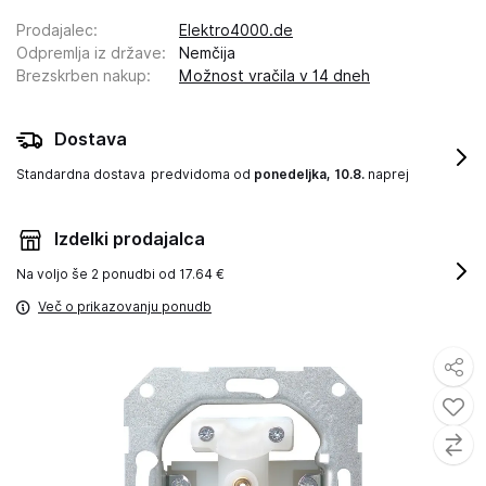
Prodajalec
:
Elektro4000.de
Odpremlja iz države
:
Nemčija
Brezskrben nakup
:
Možnost vračila v 14 dneh
Dostava
Standardna dostava
predvidoma od
ponedeljka, 10.8.
naprej
Izdelki prodajalca
Na voljo še
2 ponudbi od 17.64 €
Več o prikazovanju ponudb