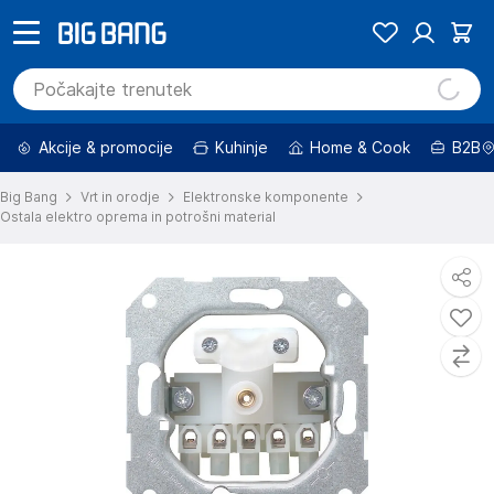
Akcije & promocije
Kuhinje
Home & Cook
B2B
Big Bang
Vrt in orodje
Elektronske komponente
Ostala elektro oprema in potrošni material