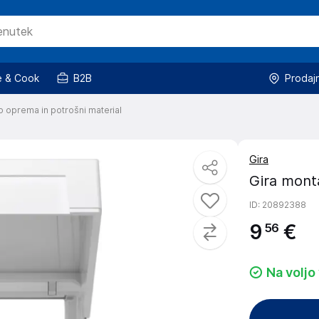
 & Cook
B2B
Prodaj
o oprema in potrošni material
Gira
Gira mont
ID
: 20892388
9
€
56
Na voljo