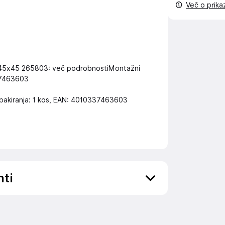
Več o prik
r 45x45 265803: več podrobnostiMontažni
337463603
 pakiranja: 1 kos, EAN: 4010337463603
nti
ov, državo in elektronski naslov) povezane s