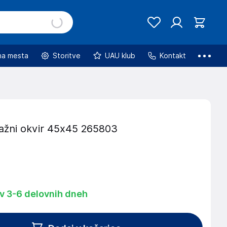
na mesta
Storitve
UAU klub
Kontakt
ažni okvir 45x45 265803
 v 3-6 delovnih dneh