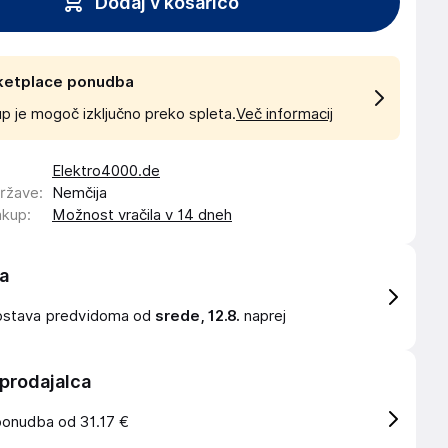
Dodaj v košarico
ketplace ponudba
p je mogoč izključno preko spleta.
Več informacij
Elektro4000.de
države
:
Nemčija
akup
:
Možnost vračila v 14 dneh
a
ostava
predvidoma od
srede, 12.8.
naprej
 prodajalca
ponudba od 31.17 €