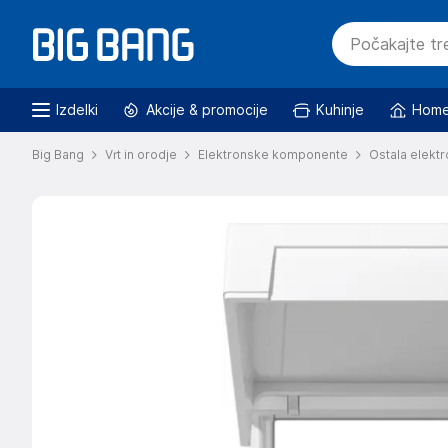
Izdelki
Akcije & promocije
Kuhinje
Home
Big Bang
Vrt in orodje
Elektronske komponente
Ostala elektr