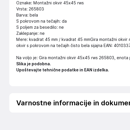
Oznake: Montažni okvir 45x45 rws
Vrsta: 265803
Barva: bela
S pokrovom na tečajih: da
S poljem za besedilo: ne
Zaklepanje: ne
Mere: kvadrat 45 mm / kvadrat 45 mmGira montažni okvi
okvir s pokrovom na tečajih čisto bela sijajna EAN: 4010
Na voljo je: Gira montažni okvir 45x45 rws 265803, enota
Slika je podobna.
Upoštevajte tehnične podatke in EAN izdelka.
Varnostne informacije in dokume
Podatki o proizvajalcu
Podatki o proizvajalcu vključujejo informacije (naziv, nasl
proizvajalcem izdelka.