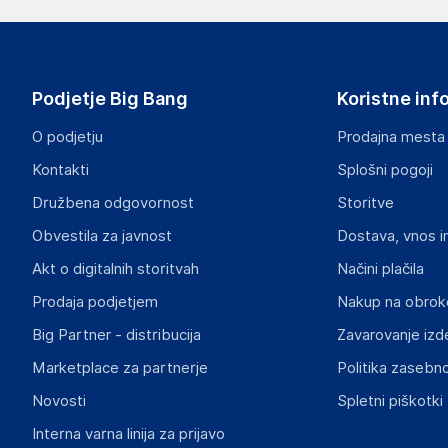
Gira Giersiepen GmbH & Co. KG
42477
Germany
Podjetje Big Bang
Koristne inf
info@gira.de
O podjetju
Prodajna mesta
Odgovorna oseba v EU
Kontakti
Splošni pogoji
Gospodarski subjekt s sedežem v EU, ki zagotavlja skladno
Družbena odgovornost
Storitve
Gira Giersiepen GmbH & Co. KG
Obvestila za javnost
Dostava, vnos i
42477
Germany
Akt o digitalnih storitvah
Načini plačila
info@gira.de
Prodaja podjetjem
Nakup na obrok
Big Partner - distribucija
Zavarovanje izd
Marketplace za partnerje
Politika zasebno
Novosti
Spletni piškotki
Interna varna linija za prijavo