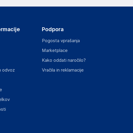
ormacije
Podpora
Pogosta vprašanja
Marketplace
st izdelka z zahtevanimi predpisi.
Kako oddati naročilo?
n odvoz
Vračila in reklamacije
e
elkov
sti