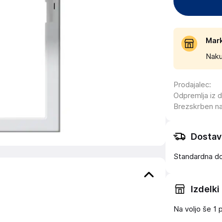
Mar
Naku
Prodajalec
:
Odpremlja iz 
Brezskrben n
Dostav
Standardna d
Izdelki
Na voljo še
1 