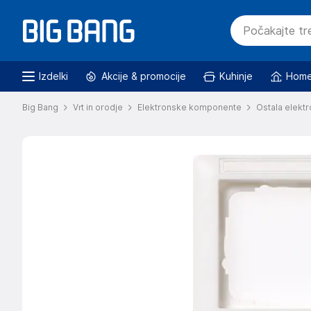
Izdelki
Akcije & promocije
Kuhinje
Home
Big Bang
Vrt in orodje
Elektronske komponente
Ostala elektr