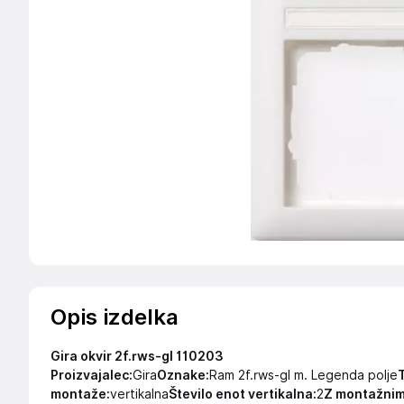
Opis izdelka
Gira okvir 2f.rws-gl 110203
Proizvajalec:
Gira
Oznake:
Ram 2f.rws-gl m. Legenda polje
T
montaže:
vertikalna
Število enot vertikalna:
2
Z montažnim