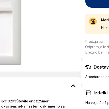
Mar
Naku
Prodajalec
:
Odpremlja iz 
Brezskrben n
Dostav
Standardna d
Izdelki
ip:
110203
Število enot:
2
Smer
Na voljo še
1 
 okvirjem:
ne
Namesten:
da
Primerno za