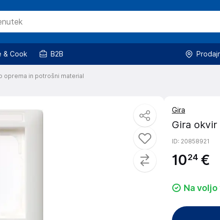
 & Cook
B2B
Prodaj
o oprema in potrošni material
Gira
Gira okvir
ID
: 20858921
10
€
24
Na voljo