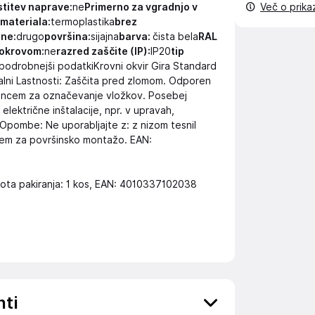
titev naprave:
ne
Primerno za vgradnjo v
Več o prik
 materiala:
termoplastika
brez
ine:
drugo
površina:
sijajna
barva:
čista bela
RAL
pokrovom:
ne
razred zaščite (IP):
IP20
tip
: podrobnejši podatkiKrovni okvir Gira Standard
kalni Lastnosti: Zaščita pred zlomom. Odporen
kencem za označevanje vložkov. Posebej
električne inštalacije, npr. v upravah,
h. Opombe: Ne uporabljajte z: z nizom tesnil
šjem za površinsko montažo. EAN:
 enota pakiranja: 1 kos, EAN: 4010337102038
nti