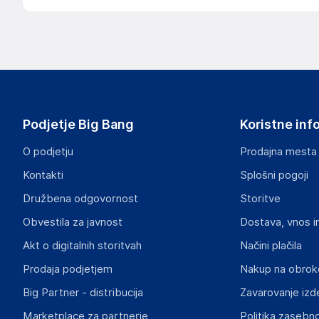
Podatki o proizvajalcu
Podatki o proizvajalcu vključujejo informacije (naziv, nasl
proizvajalcem izdelka.
Gira Giersiepen GmbH & Co. KG
42477
Germany
Podjetje Big Bang
Koristne inf
info@gira.de
O podjetju
Prodajna mesta
Odgovorna oseba v EU
Kontakti
Splošni pogoji
Gospodarski subjekt s sedežem v EU, ki zagotavlja skladno
Družbena odgovornost
Storitve
Gira Giersiepen GmbH & Co. KG
Obvestila za javnost
Dostava, vnos i
42477
Germany
Akt o digitalnih storitvah
Načini plačila
info@gira.de
Prodaja podjetjem
Nakup na obrok
Big Partner - distribucija
Zavarovanje izd
Marketplace za partnerje
Politika zasebno