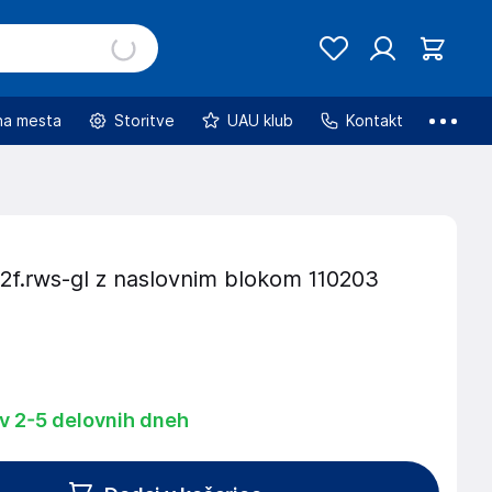
na mesta
Storitve
UAU klub
Kontakt
 2f.rws-gl z naslovnim blokom 110203
 v 2-5 delovnih dneh