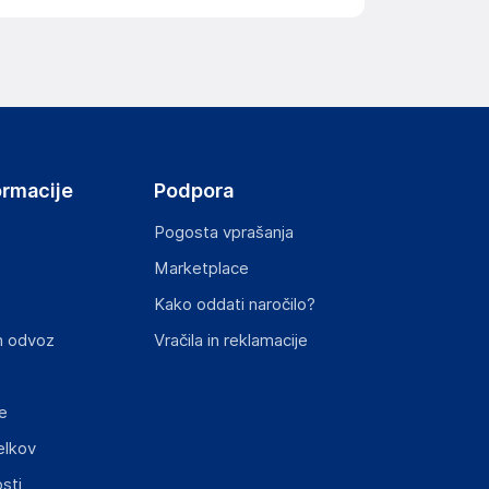
ov, državo in elektronski naslov) povezane s
ormacije
Podpora
Pogosta vprašanja
Marketplace
st izdelka z zahtevanimi predpisi.
Kako oddati naročilo?
n odvoz
Vračila in reklamacije
e
elkov
sti