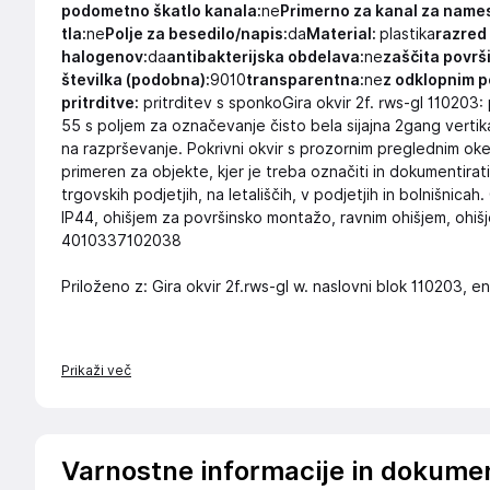
podometno škatlo kanala:
ne
Primerno za kanal za names
tla:
ne
Polje za besedilo/napis:
da
Material:
plastika
razred
halogenov:
da
antibakterijska obdelava:
ne
zaščita površ
številka (podobna):
9010
transparentna:
ne
z odklopnim 
pritrditve:
pritrditev s sponkoGira okvir 2f. rws-gl 110203
55 s poljem za označevanje čisto bela sijajna 2gang verti
na razprševanje. Pokrivni okvir s prozornim preglednim o
primeren za objekte, kjer je treba označiti in dokumentirati 
trgovskih podjetjih, na letališčih, v podjetjih in bolnišnica
IP44, ohišjem za površinsko montažo, ravnim ohišjem, ohi
4010337102038
Priloženo z: Gira okvir 2f.rws-gl w. naslovni blok 110203,
Prikaži več
Varnostne informacije in dokume