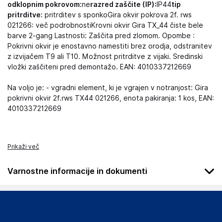
odklopnim pokrovom:
ne
razred zaščite (IP):
IP44
tip
pritrditve:
pritrditev s sponkoGira okvir pokrova 2f. rws
021266: več podrobnostiKrovni okvir Gira TX_44 čiste bele
barve 2-gang Lastnosti: Zaščita pred zlomom. Opombe :
Pokrivni okvir je enostavno namestiti brez orodja, odstranitev
z izvijačem T9 ali T10. Možnost pritrditve z vijaki. Sredinski
vložki zaščiteni pred demontažo. EAN: 4010337212669
Na voljo je: - vgradni element, ki je vgrajen v notranjost: Gira
pokrivni okvir 2f.rws TX44 021266, enota pakiranja: 1 kos, EAN:
4010337212669
Prikaži več
Varnostne informacije in dokumenti
Podatki o proizvajalcu
Podatki o proizvajalcu vključujejo informacije (naziv, naslov,
državo in elektronski naslov) povezane s proizvajalcem