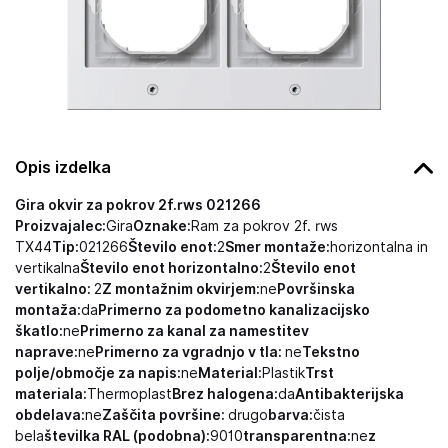
Opis izdelka
Gira okvir za pokrov 2f.rws 021266
Proizvajalec:
Gira
Oznake:
Ram za pokrov 2f. rws
TX44
Tip:
021266
Število enot:
2
Smer montaže:
horizontalna in
vertikalna
Število enot horizontalno:
2
Število enot
vertikalno:
2
Z montažnim okvirjem:
ne
Površinska
montaža:
da
Primerno za podometno kanalizacijsko
škatlo:
ne
Primerno za kanal za namestitev
naprave:
ne
Primerno za vgradnjo v tla:
ne
Tekstno
polje/območje za napis:
ne
Material:
Plastik
Trst
materiala:
Thermoplast
Brez halogena:
da
Antibakterijska
obdelava:
ne
Zaščita površine:
drugo
barva:
čista
bela
številka RAL (podobna):
9010
transparentna:
ne
z