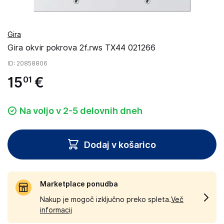
Gira
Gira okvir pokrova 2f.rws TX44 021266
ID
: 20858806
15
€
01
Na voljo v 2-5 delovnih dneh
Dodaj v košarico
Marketplace ponudba
Nakup je mogoč izključno preko spleta.
Več
informacij