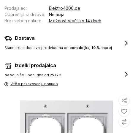
Prodajalec
:
Elektro4000.de
Odpremlja iz države
:
Nemčija
Brezskrben nakup
:
Možnost vračila v 14 dneh
Dostava
Standardna dostava
predvidoma od
ponedeljka, 10.8.
naprej
Izdelki prodajalca
Na voljo še
1 ponudba od 25.12 €
Več o prikazovanju ponudb