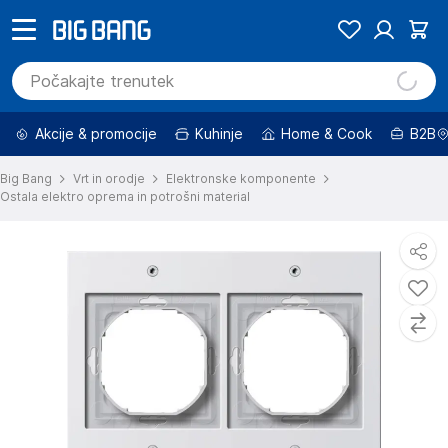
Akcije & promocije
Kuhinje
Home & Cook
B2B
Big Bang
Vrt in orodje
Elektronske komponente
Ostala elektro oprema in potrošni material