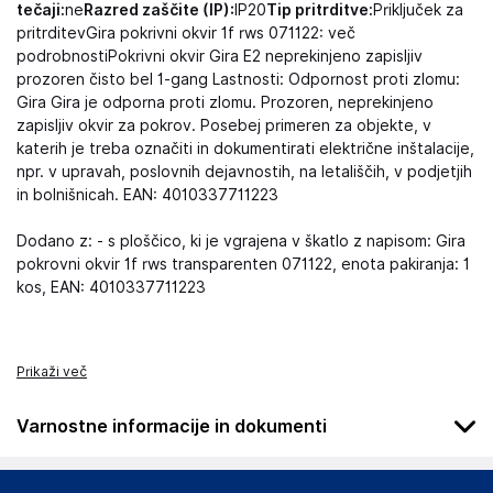
tečaji:
ne
Razred zaščite (IP):
IP20
Tip pritrditve:
Priključek za
pritrditevGira pokrivni okvir 1f rws 071122: več
podrobnostiPokrivni okvir Gira E2 neprekinjeno zapisljiv
prozoren čisto bel 1-gang Lastnosti: Odpornost proti zlomu:
Gira Gira je odporna proti zlomu. Prozoren, neprekinjeno
zapisljiv okvir za pokrov. Posebej primeren za objekte, v
katerih je treba označiti in dokumentirati električne inštalacije,
npr. v upravah, poslovnih dejavnostih, na letališčih, v podjetjih
in bolnišnicah. EAN: 4010337711223
Dodano z: - s ploščico, ki je vgrajena v škatlo z napisom: Gira
pokrovni okvir 1f rws transparenten 071122, enota pakiranja: 1
kos, EAN: 4010337711223
Prikaži več
Varnostne informacije in dokumenti
Podatki o proizvajalcu