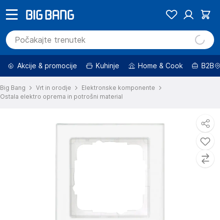
Akcije & promocije
Kuhinje
Home & Cook
B2B
Big Bang
Vrt in orodje
Elektronske komponente
Ostala elektro oprema in potrošni material