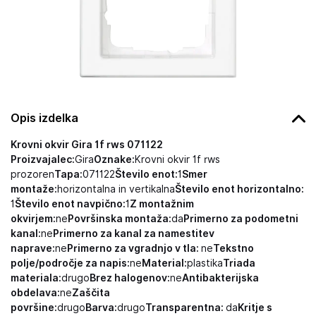
Opis izdelka
Krovni okvir Gira 1f rws 071122
Proizvajalec:
Gira
Oznake:
Krovni okvir 1f rws
prozoren
Tapa:
071122
Število enot:
1
Smer
montaže:
horizontalna in vertikalna
Število enot horizontalno:
1
Število enot navpično:
1
Z montažnim
okvirjem:
ne
Površinska montaža:
da
Primerno za podometni
kanal:
ne
Primerno za kanal za namestitev
naprave:
ne
Primerno za vgradnjo v tla:
ne
Tekstno
polje/področje za napis:
ne
Material:
plastika
Triada
materiala:
drugo
Brez halogenov:
ne
Antibakterijska
obdelava:
ne
Zaščita
površine:
drugo
Barva:
drugo
Transparentna:
da
Kritje s