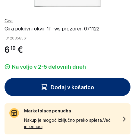
Gira
Gira pokrivni okvir 1f rws prozoren 071122
ID
: 20858561
6
€
19
Na voljo v 2-5 delovnih dneh
Dodaj v košarico
Marketplace ponudba
Nakup je mogoč izključno preko spleta.
Več
informacij