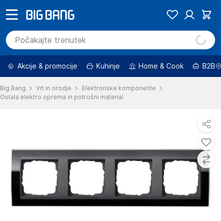
Akcije & promocije
Kuhinje
Home & Cook
B2B
Big Bang
Vrt in orodje
Elektronske komponente
Ostala elektro oprema in potrošni material