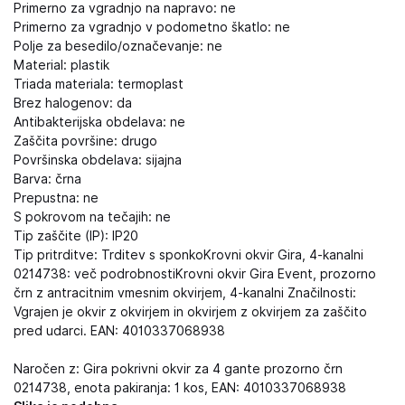
Primerno za vgradnjo na napravo: ne
Primerno za vgradnjo v podometno škatlo: ne
Polje za besedilo/označevanje: ne
Material: plastik
Triada materiala: termoplast
Brez halogenov: da
Antibakterijska obdelava: ne
Zaščita površine: drugo
Površinska obdelava: sijajna
Barva: črna
Prepustna: ne
S pokrovom na tečajih: ne
Tip zaščite (IP): IP20
Tip pritrditve: Trditev s sponkoKrovni okvir Gira, 4-kanalni
0214738: več podrobnostiKrovni okvir Gira Event, prozorno
črn z antracitnim vmesnim okvirjem, 4-kanalni Značilnosti:
Vgrajen je okvir z okvirjem in okvirjem z okvirjem za zaščito
pred udarci. EAN: 4010337068938
Naročen z: Gira pokrivni okvir za 4 gante prozorno črn
0214738, enota pakiranja: 1 kos, EAN: 4010337068938