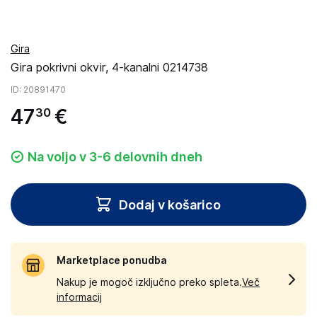
Gira
Gira pokrivni okvir, 4-kanalni 0214738
ID
: 20891470
47
€
30
Na voljo v 3-6 delovnih dneh
Dodaj v košarico
Marketplace ponudba
Nakup je mogoč izključno preko spleta.
Več
informacij