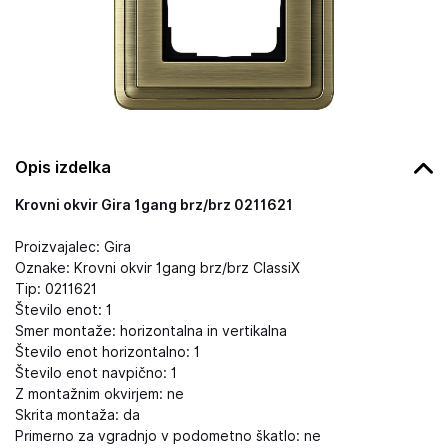
Opis izdelka
Krovni okvir Gira 1gang brz/brz 0211621
Proizvajalec: Gira
Oznake: Krovni okvir 1gang brz/brz ClassiX
Tip: 0211621
Število enot: 1
Smer montaže: horizontalna in vertikalna
Število enot horizontalno: 1
Število enot navpično: 1
Z montažnim okvirjem: ne
Skrita montaža: da
Primerno za vgradnjo v podometno škatlo: ne