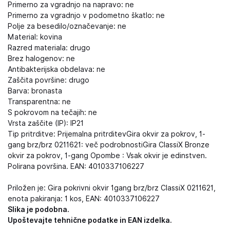
Primerno za vgradnjo na napravo: ne
Primerno za vgradnjo v podometno škatlo: ne
Polje za besedilo/označevanje: ne
Material: kovina
Razred materiala: drugo
Brez halogenov: ne
Antibakterijska obdelava: ne
Zaščita površine: drugo
Barva: bronasta
Transparentna: ne
S pokrovom na tečajih: ne
Vrsta zaščite (IP): IP21
Tip pritrditve: Prijemalna pritrditevGira okvir za pokrov, 1-
gang brz/brz 0211621: več podrobnostiGira ClassiX Bronze
okvir za pokrov, 1-gang Opombe : Vsak okvir je edinstven.
Polirana površina. EAN: 4010337106227
Priložen je: Gira pokrivni okvir 1gang brz/brz ClassiX 0211621,
enota pakiranja: 1 kos, EAN: 4010337106227
Slika je podobna.
Upoštevajte tehnične podatke in EAN izdelka.