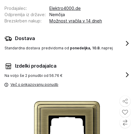
Prodajalec
:
Elektro4000.de
Odpremlja iz države
:
Nemčija
Brezskrben nakup
:
Možnost vračila v 14 dneh
Dostava
Standardna dostava
predvidoma od
ponedeljka, 10.8.
naprej
Izdelki prodajalca
Na voljo še
2 ponudbi od 56.76 €
Več o prikazovanju ponudb