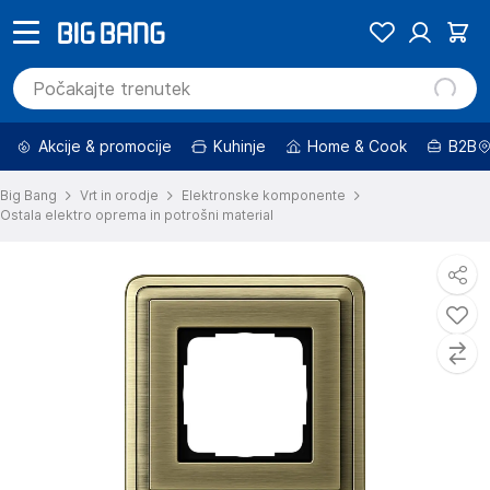
Akcije & promocije
Kuhinje
Home & Cook
B2B
Big Bang
Vrt in orodje
Elektronske komponente
Ostala elektro oprema in potrošni material