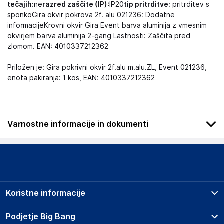
tečajih:
ne
razred zaščite (IP):
IP20
tip pritrditve:
pritrditev s
sponkoGira okvir pokrova 2f. alu 021236: Dodatne
informacijeKrovni okvir Gira Event barva aluminija z vmesnim
okvirjem barva aluminija 2-gang Lastnosti: Zaščita pred
zlomom. EAN: 4010337212362
Priložen je: Gira pokrivni okvir 2f.alu m.alu.ZL, Event 021236,
enota pakiranja: 1 kos, EAN: 4010337212362
Varnostne informacije in dokumenti
Podatki o proizvajalcu
Podatki o proizvajalcu vključujejo informacije (naziv, naslov,
državo in elektronski naslov) povezane s proizvajalcem
izdelka.
Koristne informacije
Gira Giersiepen GmbH & Co. KG
42477
Prodajna mesta
Podjetje Big Bang
Germany