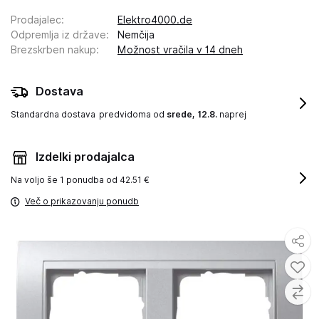
Prodajalec
:
Elektro4000.de
Odpremlja iz države
:
Nemčija
Brezskrben nakup
:
Možnost vračila v 14 dneh
Dostava
Standardna dostava
predvidoma od
srede, 12.8.
naprej
Izdelki prodajalca
Na voljo še
1 ponudba od 42.51 €
Več o prikazovanju ponudb