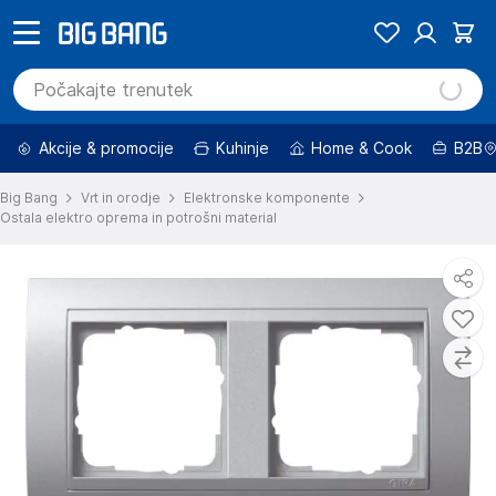
Akcije & promocije
Kuhinje
Home & Cook
B2B
Big Bang
Vrt in orodje
Elektronske komponente
Ostala elektro oprema in potrošni material