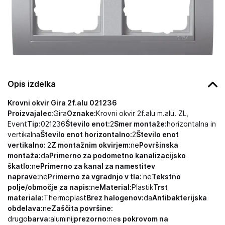
Opis izdelka
Krovni okvir Gira 2f.alu 021236
Proizvajalec:
Gira
Oznake:
Krovni okvir 2f.alu m.alu. ZL,
Event
Tip:
021236
Število enot:
2
Smer montaže:
horizontalna in
vertikalna
Število enot horizontalno:
2
Število enot
vertikalno:
2
Z montažnim okvirjem:
ne
Površinska
montaža:
da
Primerno za podometno kanalizacijsko
škatlo:
ne
Primerno za kanal za namestitev
naprave:
ne
Primerno za vgradnjo v tla:
ne
Tekstno
polje/območje za napis:
ne
Material:
Plastik
Trst
materiala:
Thermoplast
Brez halogenov:
da
Antibakterijska
obdelava:
ne
Zaščita površine:
drugo
barva:
aluminij
prezorno:
ne
s pokrovom na