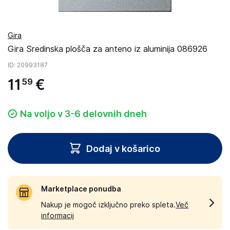
Gira
Gira Sredinska plošča za anteno iz aluminija 086926
ID
: 20993187
11
€
59
Na voljo v 3-6 delovnih dneh
Dodaj v košarico
Marketplace ponudba
Nakup je mogoč izključno preko spleta.
Več
informacij