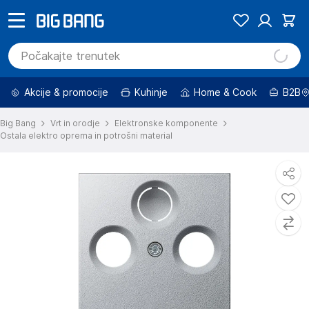
Akcije & promocije
Kuhinje
Home & Cook
B2B
Big Bang
Vrt in orodje
Elektronske komponente
Ostala elektro oprema in potrošni material