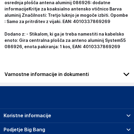
osrednja plošča antena aluminij 086926: dodatne
informacijeKritje za koaksialno antensko vtičnico Barva
aluminij Značilnosti: Tretjo luknjo je mogoče izbiti. Opombe
: Samo za pritrditev z vijaki. EAN: 4010337869269
Dodano z: - Stikalom, ki ga je treba namestiti na kabelsko
enoto: Gira centralna plošča za anteno aluminij System55
086926, enota pakiranja: 1 kos, EAN: 4010337869269
Varnostne informacije in dokumenti
Podatki o proizvajalcu
Podatki o proizvajalcu vključujejo informacije (naziv, naslov,
državo in elektronski naslov) povezane s proizvajalcem
izdelka.
Koristne informacije
Gira Giersiepen GmbH & Co. KG
42477
Prodajna mesta
Podjetje Big Bang
Germany