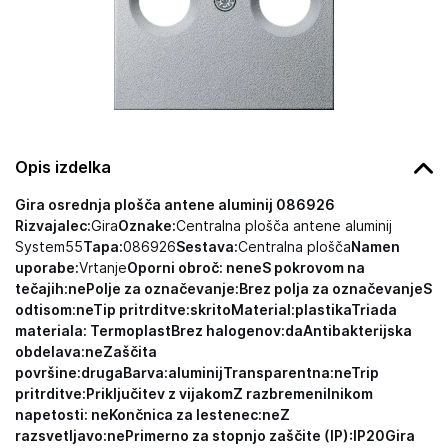
Opis izdelka
Gira osrednja plošča antene aluminij 086926
Rizvajalec:
Gira
Oznake:
Centralna plošča antene aluminij
System55
Tapa:
086926
Sestava:
Centralna plošča
Namen
uporabe:
Vrtanje
Oporni obroč: ne
ne
S pokrovom na
tečajih:
ne
Polje za označevanje:
Brez polja za označevanje
S
odtisom:
ne
Tip pritrditve:
skrito
Material:
plastika
Triada
materiala:
Termoplast
Brez halogenov:
da
Antibakterijska
obdelava:
ne
Zaščita
površine:
druga
Barva:
aluminij
Transparentna:
ne
Trip
pritrditve:
Priključitev z vijakom
Z razbremenilnikom
napetosti:
ne
Končnica za lestenec:
ne
Z
razsvetljavo:
ne
Primerno za stopnjo zaščite (IP):
IP20Gira