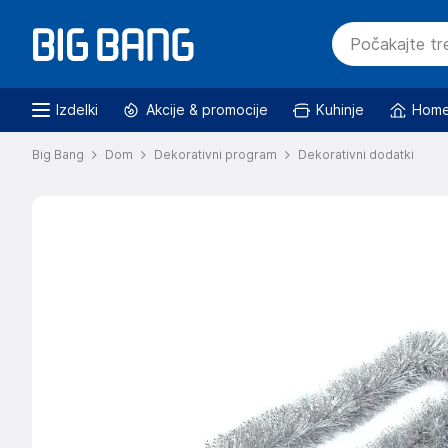
Izdelki
Akcije & promocije
Kuhinje
Home
Big Bang
Dom
Dekorativni program
Dekorativni dodatki