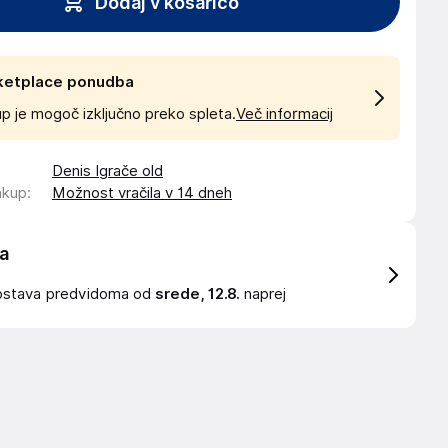
Dodaj v košarico
ketplace ponudba
p je mogoč izključno preko spleta.
Več informacij
Denis Igrače old
akup
:
Možnost vračila v 14 dneh
a
ostava
predvidoma od
srede, 12.8.
naprej