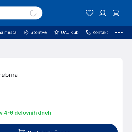
na mesta
Storitve
UAU klub
Kontakt
srebrna
 v 4-6 delovnih dneh