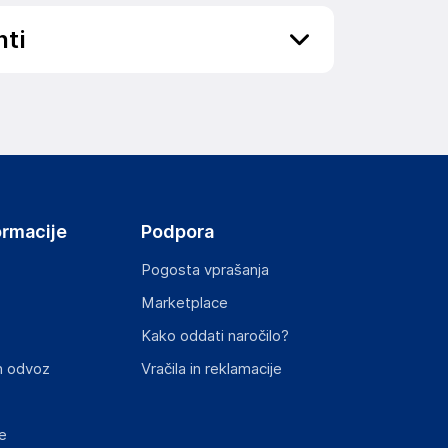
nti
ov, državo in elektronski naslov) povezane s
ormacije
Podpora
Pogosta vprašanja
Marketplace
st izdelka z zahtevanimi predpisi.
Kako oddati naročilo?
n odvoz
Vračila in reklamacije
e