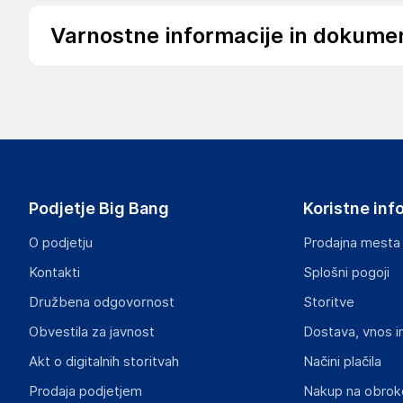
Varnostne informacije in dokume
Podatki o proizvajalcu
Podatki o proizvajalcu vključujejo informacije (naziv, nasl
proizvajalcem izdelka.
Dohány kft.
2360
Hungary
Podjetje Big Bang
Koristne inf
dohanytoys@dohanytoys.hu
O podjetju
Prodajna mesta
Odgovorna oseba v EU
Kontakti
Splošni pogoji
Gospodarski subjekt s sedežem v EU, ki zagotavlja skladno
Družbena odgovornost
Storitve
Dohány kft.
Obvestila za javnost
Dostava, vnos i
2360
Hungary
Akt o digitalnih storitvah
Načini plačila
dohanytoys@dohanytoys.hu
Prodaja podjetjem
Nakup na obrok