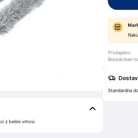
Mar
Naku
Prodajalec
:
Brezskrben n
Dostav
Standardna d
i z belimi vrhovi.