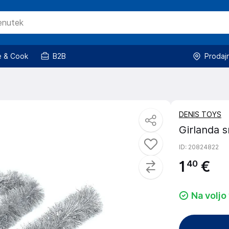
 & Cook
B2B
Prodaj
DENIS TOYS
Girlanda 
ID
: 20824822
1
€
40
Na voljo