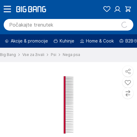
Akcije & promocije
Kuhinje
Home & Cook
B2B
Big Bang
Vse za živali
Psi
Nega psa