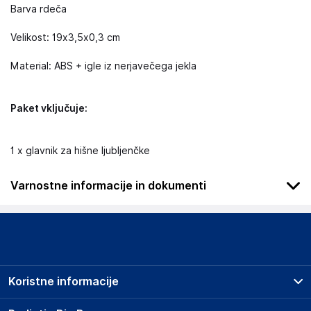
Barva rdeča
Velikost: 19x3,5x0,3 cm
Material: ABS + igle iz nerjavečega jekla
Paket vključuje:
1 x glavnik za hišne ljubljenčke
Varnostne informacije in dokumenti
Podatki o proizvajalcu
Podatki o proizvajalcu vključujejo informacije (naziv, naslov,
državo in elektronski naslov) povezane s proizvajalcem
izdelka.
Koristne informacije
DRAGON ECOM INTERNATIONAL LIMITED
ROOM 1502(A), EASEY COMMERCIAL BUILDING, 253-261
Prodajna mesta