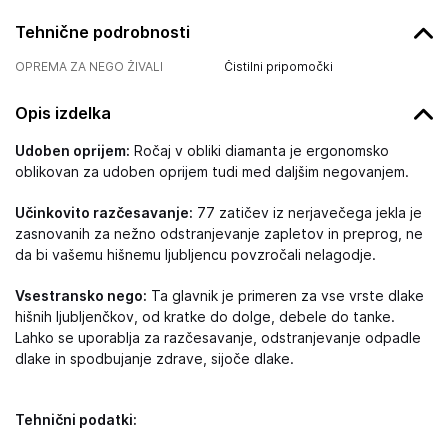
Tehnične podrobnosti
OPREMA ZA NEGO ŽIVALI
Čistilni pripomočki
Opis izdelka
Udoben oprijem:
Ročaj v obliki diamanta je ergonomsko
oblikovan za udoben oprijem tudi med daljšim negovanjem.
Učinkovito razčesavanje:
77 zatičev iz nerjavečega jekla je
zasnovanih za nežno odstranjevanje zapletov in preprog, ne
da bi vašemu hišnemu ljubljencu povzročali nelagodje.
Vsestransko nego:
Ta glavnik je primeren za vse vrste dlake
hišnih ljubljenčkov, od kratke do dolge, debele do tanke.
Lahko se uporablja za razčesavanje, odstranjevanje odpadle
dlake in spodbujanje zdrave, sijoče dlake.
Tehnični podatki: