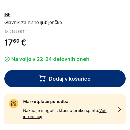
INF
Glavnik za hišne ljubljenčke
ID
: 21553844
17
€
69
Na voljo v 22-24 delovnih dneh
Dodaj v košarico
Marketplace ponudba
Nakup je mogoč izključno preko spleta.
Več
informacij