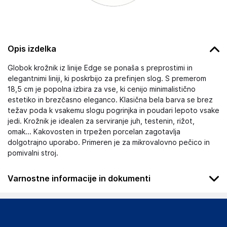
Opis izdelka
Globok krožnik iz linije Edge se ponaša s preprostimi in
elegantnimi liniji, ki poskrbijo za prefinjen slog. S premerom
18,5 cm je popolna izbira za vse, ki cenijo minimalistično
estetiko in brezčasno eleganco. Klasična bela barva se brez
težav poda k vsakemu slogu pogrinjka in poudari lepoto vsake
jedi. Krožnik je idealen za serviranje juh, testenin, rižot,
omak... Kakovosten in trpežen porcelan zagotavlja
dolgotrajno uporabo. Primeren je za mikrovalovno pečico in
pomivalni stroj.
Varnostne informacije in dokumenti
Podatki o proizvajalcu
Podatki o proizvajalcu vključujejo informacije (naziv, naslov,
državo in elektronski naslov) povezane s proizvajalcem