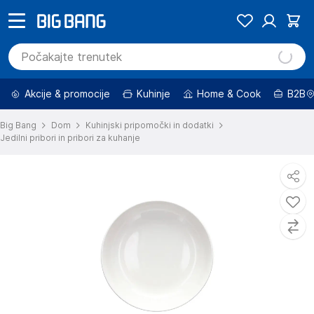
Akcije & promocije
Kuhinje
Home & Cook
B2B
Big Bang
Dom
Kuhinjski pripomočki in dodatki
Jedilni pribori in pribori za kuhanje