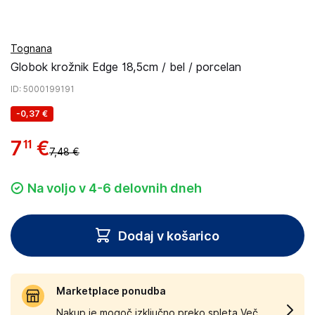
Tognana
Globok krožnik Edge 18,5cm / bel / porcelan
ID
: 5000199191
-
0,37 €
7
€
11
7,48 €
Na voljo v 4-6 delovnih dneh
Dodaj v košarico
Marketplace ponudba
Nakup je mogoč izključno preko spleta.
Več