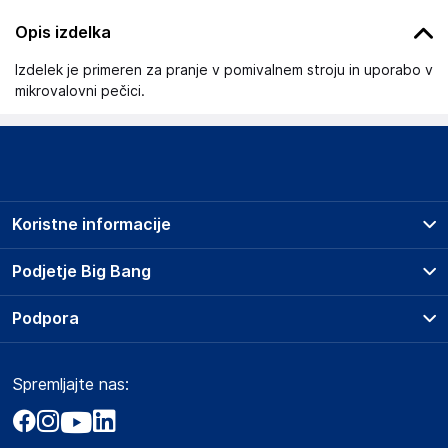
Opis izdelka
Izdelek je primeren za pranje v pomivalnem stroju in uporabo v
mikrovalovni pečici.
Koristne informacije
Prodajna mesta
Podjetje Big Bang
Splošni pogoji
O podjetju
Podpora
Storitve
Kontakti
Dostava, vnos in odvoz
Pogosta vprašanja
Družbena odgovornost
Načini plačila
Spremljajte nas:
Marketplace
Obvestila za javnost
Nakup na obroke
Kako oddati naročilo?
Akt o digitalnih storitvah
Zavarovanje izdelkov
Vračila in reklamacije