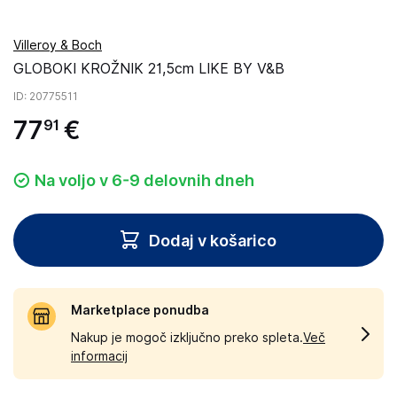
Villeroy & Boch
GLOBOKI KROŽNIK 21,5cm LIKE BY V&B
ID
: 20775511
77
€
91
Na voljo v 6-9 delovnih dneh
Dodaj v košarico
Marketplace ponudba
Nakup je mogoč izključno preko spleta.
Več
informacij