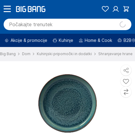
Akcije & promocije
Kuhinje
Home & Cook
B2B
Big Bang
Dom
Kuhinjski pripomočki in dodatki
Shranjevanje hrane