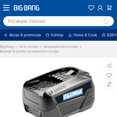
Akcije & promocije
Kuhinje
Home & Cook
B2B
Big Bang
Vrt in orodje
Akumulatorsko orodje
Baterije in polnilci za električno orodje