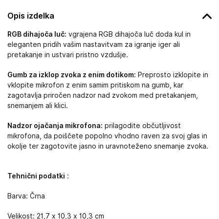
Opis izdelka
RGB dihajoča luč:
vgrajena RGB dihajoča luč doda kul in
eleganten pridih vašim nastavitvam za igranje iger ali
pretakanje in ustvari pristno vzdušje.
Gumb za izklop zvoka z enim dotikom:
Preprosto izklopite in
vklopite mikrofon z enim samim pritiskom na gumb, kar
zagotavlja priročen nadzor nad zvokom med pretakanjem,
snemanjem ali klici.
Nadzor ojačanja mikrofona:
prilagodite občutljivost
mikrofona, da poiščete popolno vhodno raven za svoj glas in
okolje ter zagotovite jasno in uravnoteženo snemanje zvoka.
Tehnični podatki
:
Barva: Črna
Velikost: 21,7 x 10,3 x 10,3 cm