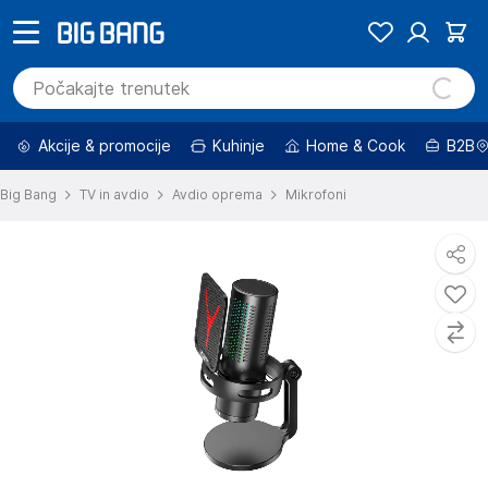
Akcije & promocije
Kuhinje
Home & Cook
B2B
Big Bang
TV in avdio
Avdio oprema
Mikrofoni