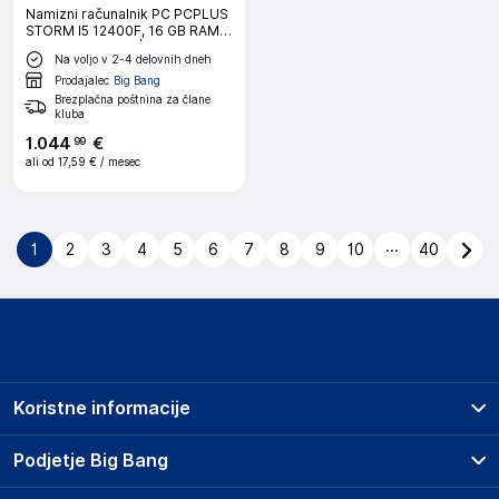
Namizni računalnik PC PCPLUS
STORM I5 12400F, 16 GB RAM, 1
TB SSD, RTX5050|Gaming
Na voljo v 2-4 delovnih dneh
Prodajalec
Big Bang
Brezplačna poštnina za člane
kluba
1
.
044
€
99
ali od
17,59 €
/ mesec
...
1
2
3
4
5
6
7
8
9
10
40
Koristne informacije
Prodajna mesta
Podjetje Big Bang
Splošni pogoji