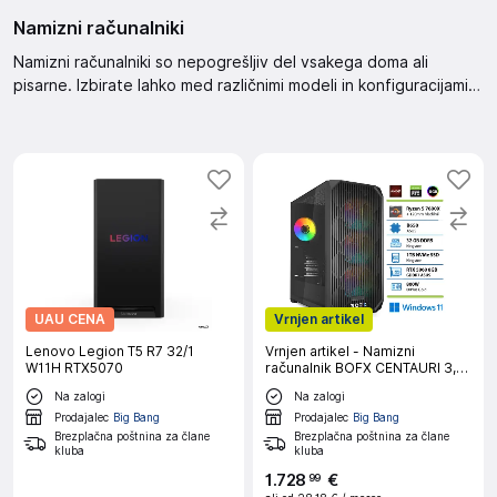
Namizni računalniki
Namizni računalniki so nepogrešljiv del vsakega doma ali
pisarne. Izbirate lahko med različnimi modeli in konfiguracijami,
ki ustrezajo vašim potrebam. Idealni za delo, učenje in zabavo.
UAU CENA
Vrnjen artikel
Lenovo Legion T5 R7 32/1
Vrnjen artikel - Namizni
W11H RTX5070
računalnik BOFX CENTAURI 3,
Ryzen 5 7600x, 32 GB RAM, 1
Na zalogi
Na zalogi
TB SSD, RTX 5060,
W11H|Gaming
Prodajalec
Big Bang
Prodajalec
Big Bang
Brezplačna poštnina za člane
Brezplačna poštnina za člane
kluba
kluba
1
.
728
€
99