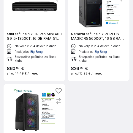
Mini računalnik HP Pro Mini 400
Namizni računalnik PCPLUS
G9 i5-13500T, 16 GB RAM, 512
MAGIC R5 5600GT, 16 GB RAM,
GB SSD, W11P, črn|Pisarna
1 TB SSD, W11P|Vsakdanja
Na voljo v 2-4 delovnih dneh
Na voljo v 2-4 delovnih dneh
uporaba
Prodajalec
Big Bang
Prodajalec
Big Bang
Brezplačna poštnina za člane
Brezplačna poštnina za člane
kluba
kluba
860
€
826
€
99
99
ali od
14,49 €
/ mesec
ali od
13,92 €
/ mesec