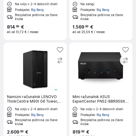
namizni računalnik
namizni računalnik
Na voljo v 2-4 delovnih dneh
Na zalogi
Prodajalec
Big Bang
Prodajalec
Big Bang
Brezplačna poštnina za člane
Brezplačna poštnina za člane
kluba
kluba
814
€
1
.
569
€
99
99
ali od
13,72 €
/ mesec
ali od
25,59 €
/ mesec
Namizni računalnik LENOVO
Mini računalnik ASUS
ThinkCentre M90t G6 Tower,
ExpertCenter PN52-BBR959XD
Intel Core Ultra 7 265, 32 GB
Ryzen 9 5900HX, 16 GB RAM,
Na voljo v 2-4 delovnih dneh
Na voljo v 2-4 delovnih dneh
RAM, 1 TB SSD, W11P
512 GB SSD, W11P|Pisarna
Prodajalec
Big Bang
Prodajalec
Big Bang
Brezplačna poštnina za člane
Brezplačna poštnina za člane
kluba
kluba
2
.
609
€
819
€
99
99