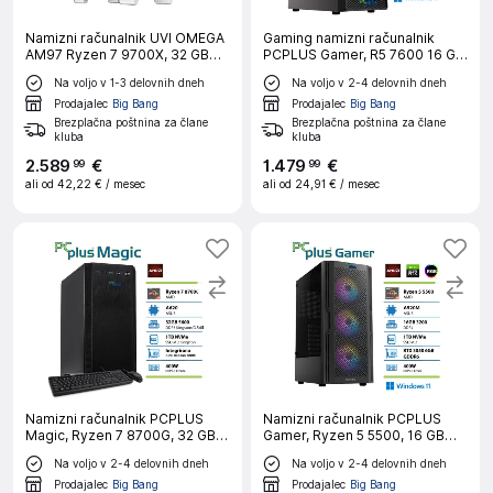
Namizni računalnik UVI OMEGA
Gaming namizni računalnik
AM97 Ryzen 7 9700X, 32 GB
PCPLUS Gamer, R5 7600 16 GB
RAM, 2 TB SSD, RX 9070 XT 16
RAM, 1 TB SSD, RTX 5060 8 GB,
Na voljo v 1-3 delovnih dneh
Na voljo v 2-4 delovnih dneh
GB, 850W, vodno
W11H + Xbox GP
hlajenje|Gaming
Prodajalec
Big Bang
Prodajalec
Big Bang
Brezplačna poštnina za člane
Brezplačna poštnina za člane
kluba
kluba
2
.
589
€
1
.
479
€
99
99
ali od
42,22 €
/ mesec
ali od
24,91 €
/ mesec
Namizni računalnik PCPLUS
Namizni računalnik PCPLUS
Magic, Ryzen 7 8700G, 32 GB
Gamer, Ryzen 5 5500, 16 GB
RAM, 1 TB SSD, Radeon 780M, +
RAM, 1 TB SSD, RTX 3050 6GB,
Na voljo v 2-4 delovnih dneh
Na voljo v 2-4 delovnih dneh
tipkovnica, miška
W11H, gaming
Prodajalec
Big Bang
Prodajalec
Big Bang