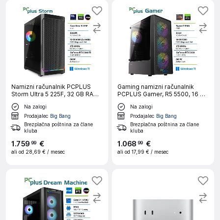
Namizni računalnik PCPLUS
Gaming namizni računalnik
Storm Ultra 5 225F, 32 GB RAM,
PCPLUS Gamer, R5 5500, 16 GB
1 TB SSD, RTX 5060 Ti 8GB,
RAM, 1 TB RAM, RTX 5050 8 GB,
Na zalogi
Na zalogi
W11H|Gaming
W11H + Xbox GP
Prodajalec
Big Bang
Prodajalec
Big Bang
Brezplačna poštnina za člane
Brezplačna poštnina za člane
kluba
kluba
1
.
759
€
1
.
068
€
99
99
ali od
28,69 €
/ mesec
ali od
17,99 €
/ mesec