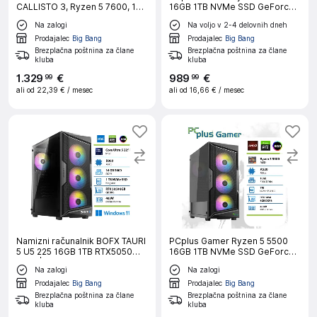
CALLISTO 3, Ryzen 5 7600, 16
16GB 1TB NVMe SSD GeForce
GB RAM, 1 TB SSD, RTX5050,
RTX 3050 6GB Windows 11
Na zalogi
Na voljo v 2-4 delovnih dneh
W11H|Gaming
gaming namizni računalnik
Prodajalec
Big Bang
Prodajalec
Big Bang
Brezplačna poštnina za člane
Brezplačna poštnina za člane
kluba
kluba
1
.
329
€
989
€
99
99
ali od
22,39 €
/ mesec
ali od
16,66 €
/ mesec
Namizni računalnik BOFX TAURI
PCplus Gamer Ryzen 5 5500
5 U5 225 16GB 1TB RTX5050
16GB 1TB NVMe SSD GeForce
W11H|Gaming
RTX 3050 6GB gaming namizni
Na zalogi
Na zalogi
računalnik
Prodajalec
Big Bang
Prodajalec
Big Bang
Brezplačna poštnina za člane
Brezplačna poštnina za člane
kluba
kluba