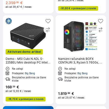
ali od
28,18 €
/ mesec
2
.
359
€
99
ali od
38,47 €
/ mesec
-
91,00 €
v primerjavi z novim
Aktivirani demo artikel
Demo - MSI Cubi N ADL S-
Namizni računalnik BOFX
225BEU Mini desktop PC Intel
CENTAURI 3, Ryzen 5 7600x, 32
N100 / WiFi 5 + BT 5.0 / 2x1Gbps
GB RAM, 1 TB SSD, RTX 5060,
Na zalogi
Na zalogi
/ black barebone nettop
W11H|Gaming
računalnik
Prodajalec
Big Bang
Prodajalec
Big Bang
Brezplačna poštnina za člane
Brezplačna poštnina za člane
kluba
kluba
168
€
29
ali od
12,83 €
/ mesec
1
.
819
€
99
ali od
29,67 €
/ mesec
-
18,70 €
v primerjavi z novim