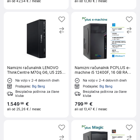
ali od
42,54 €
/ mesec
ali od
13,80 €
/ mesec
Namizni računalnik LENOVO
Namizni računalnik PCPLUS e-
ThinkCentre M70q G6, U5 225T,
machine i5 12400F, 16 GB RAM,
16 GB RAM, 512 GB SSD, W11P
500 GB SSD, GT730, W11
Na voljo v 2-4 delovnih dneh
Na voljo v 2-4 delovnih dneh
Prodajalec
Big Bang
Prodajalec
Big Bang
Brezplačna poštnina za člane
Brezplačna poštnina za člane
kluba
kluba
1
.
549
€
799
€
99
99
ali od
25,26 €
/ mesec
ali od
13,47 €
/ mesec