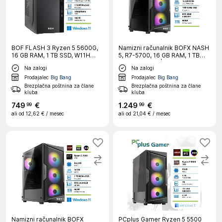
BOF FLASH 3 Ryzen 5 5600G,
Namizni računalnik BOFX NASH
16 GB RAM, 1 TB SSD, W11H
5, R7-5700, 16 GB RAM, 1 TB
namizni računalnik
SSD, RTX5060|Gaming
Na zalogi
Na zalogi
Prodajalec
Big Bang
Prodajalec
Big Bang
Brezplačna poštnina za člane
Brezplačna poštnina za člane
kluba
kluba
749
€
1
.
249
€
99
99
ali od
12,62 €
/ mesec
ali od
21,04 €
/ mesec
Namizni računalnik BOFX
PCplus Gamer Ryzen 5 5500