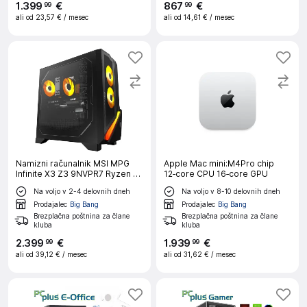
1
.
399
€
867
€
99
99
ali od
23,57 €
/ mesec
ali od
14,61 €
/ mesec
Namizni računalnik MSI MPG
Apple Mac mini:M4Pro chip
Infinite X3 Z3 9NVPR7 Ryzen 7
12‑core CPU 16‑core GPU
9700X, GeForce RTX 5070, 32
Na voljo v 2-4 delovnih dneh
Na voljo v 8-10 delovnih dneh
GB RAM, 1TB SSD, GeForce RTX
5070, Wi11H, črn|Gaming
Prodajalec
Big Bang
Prodajalec
Big Bang
Brezplačna poštnina za člane
Brezplačna poštnina za člane
kluba
kluba
2
.
399
€
1
.
939
€
99
99
ali od
39,12 €
/ mesec
ali od
31,62 €
/ mesec