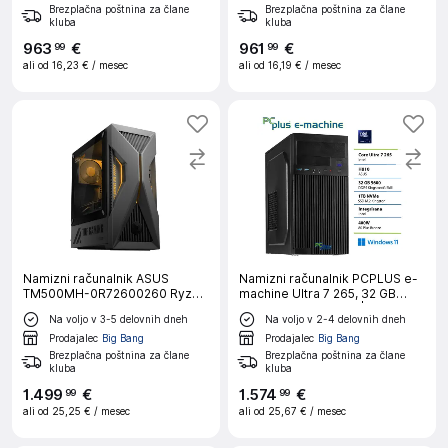
Brezplačna poštnina za člane
Brezplačna poštnina za člane
kluba
kluba
963
€
961
€
99
99
ali od
16,23 €
/ mesec
ali od
16,19 €
/ mesec
Namizni računalnik ASUS
Namizni računalnik PCPLUS e-
TM500MH-0R72600260 Ryzen
machine Ultra 7 265, 32 GB
7 260, 32 GB RAM, 1 TB SSD,
RAM, 1T B SSD, W11P|Pisarna
Na voljo v 3-5 delovnih dneh
Na voljo v 2-4 delovnih dneh
GeForce RTX 5060 8GB, WiFi 6,
Brez OS
Prodajalec
Big Bang
Prodajalec
Big Bang
Brezplačna poštnina za člane
Brezplačna poštnina za člane
kluba
kluba
1
.
499
€
1
.
574
€
99
99
ali od
25,25 €
/ mesec
ali od
25,67 €
/ mesec