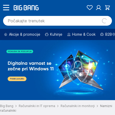
Akcije & promocije
Kuhinje
Home & Cook
B2B
Big Bang
Računalniki in IT oprema
Računalniki in monitorji
Namizni
računalniki