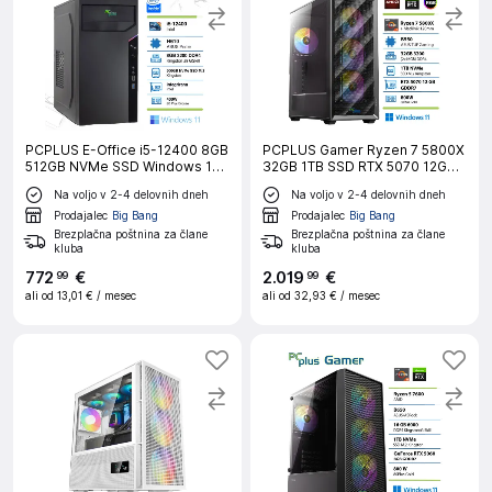
PCPLUS E-Office i5-12400 8GB
PCPLUS Gamer Ryzen 7 5800X
512GB NVMe SSD Windows 11
32GB 1TB SSD RTX 5070 12GB
Home namizni računalnik
Windows 11 Home gaming
Na voljo v 2-4 delovnih dneh
Na voljo v 2-4 delovnih dneh
namizni računalnik
Prodajalec
Big Bang
Prodajalec
Big Bang
Brezplačna poštnina za člane
Brezplačna poštnina za člane
kluba
kluba
772
€
2
.
019
€
99
99
ali od
13,01 €
/ mesec
ali od
32,93 €
/ mesec