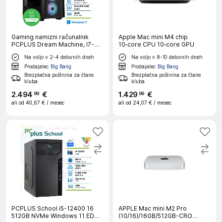
Gaming namizni računalnik
Apple Mac mini M4 chip
PCPLUS Dream Machine, I7-
10‑core CPU 10‑core GPU
14700F, 32 GB RAM, 2 TB SSD,
Na voljo v 2-4 delovnih dneh
Na voljo v 8-10 delovnih dneh
RTX5070 12 GB, W11H + Xbox
GP
Prodajalec
Big Bang
Prodajalec
Big Bang
Brezplačna poštnina za člane
Brezplačna poštnina za člane
kluba
kluba
2
.
494
€
1
.
429
€
99
99
ali od
40,67 €
/ mesec
ali od
24,07 €
/ mesec
PCPLUS School i5-12400 16
APPLE Mac mini M2 Pro
512GB NVMe Windows 11 EDU
(10/16)/16GB/512GB-CRO