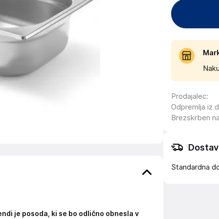
Mar
Naku
Prodajalec
:
Odpremlja iz 
Brezskrben n
Dostav
Standardna d
i je posoda, ki se bo odlično obnesla v