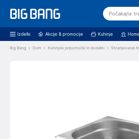
Izdelki
Akcije & promocije
Kuhinje
Home
Big Bang
Dom
Kuhinjski pripomočki in dodatki
Shranjevanje h