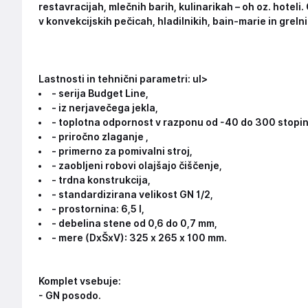
restavracijah, mlečnih barih, kulinarikah – oh oz. hoteli.
v konvekcijskih pečicah, hladilnikih, bain-marie in grelni
Lastnosti in tehnični parametri:
ul>
- serija Budget Line,
- iz nerjavečega jekla,
- toplotna odpornost v razponu od -40 do 300 stopin
- priročno zlaganje ,
- primerno za pomivalni stroj,
- zaobljeni robovi olajšajo čiščenje,
- trdna konstrukcija,
- standardizirana velikost GN 1/2,
- prostornina: 6,5 l,
- debelina stene od 0,6 do 0,7 mm,
- mere (DxŠxV): 325 x 265 x 100 mm.
Komplet vsebuje:
- GN posodo.