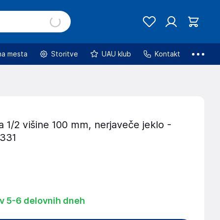
na mesta
Storitve
UAU klub
Kontakt
1/2 višine 100 mm, nerjaveče jeklo -
0331
 v 5-6 delovnih dneh