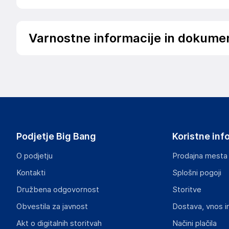
Varnostne informacije in dokume
Podatki o proizvajalcu
Podatki o proizvajalcu vključujejo informacije (naziv, nasl
proizvajalcem izdelka.
Global Service Group
Urszuli 17, 65-147 Zielona Góra
Poland
Podjetje Big Bang
Koristne inf
kontakt@hurtowniaprzemyslowa.pl
O podjetju
Prodajna mesta
Odgovorna oseba v EU
Kontakti
Splošni pogoji
Gospodarski subjekt s sedežem v EU, ki zagotavlja skladno
Družbena odgovornost
Storitve
Paweł Kapustka
Obvestila za javnost
Dostava, vnos i
Urszuli 17, 65-147 Zielona Góra
Poland
Akt o digitalnih storitvah
Načini plačila