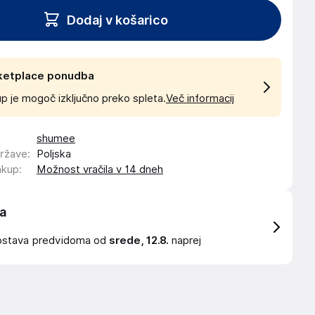
Dodaj v košarico
ketplace ponudba
p je mogoč izključno preko spleta.
Več informacij
shumee
države
:
Poljska
akup
:
Možnost vračila v 14 dneh
a
ostava
predvidoma od
srede, 12.8.
naprej