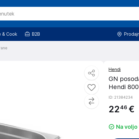
 & Cook
B2B
Prodaj
rane
Hendi
GN posoda 
Hendi 80
ID
: 21384234
22
€
46
Na voljo