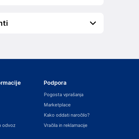
nti
ov, državo in elektronski naslov) povezane s
ormacije
Podpora
Pogosta vprašanja
Marketplace
st izdelka z zahtevanimi predpisi.
Kako oddati naročilo?
n odvoz
Vračila in reklamacije