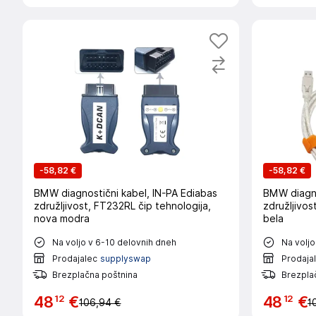
-
58,82 €
-
58,82 €
BMW diagnostični kabel, IN-PA Ediabas
BMW diagno
združljivost, FT232RL čip tehnologija,
združljivos
nova modra
bela
Na voljo v 6-10 delovnih dneh
Na voljo
Prodajalec
supplyswap
Prodaja
Brezplačna poštnina
Brezpla
12
12
48
€
48
€
106,94 €
1