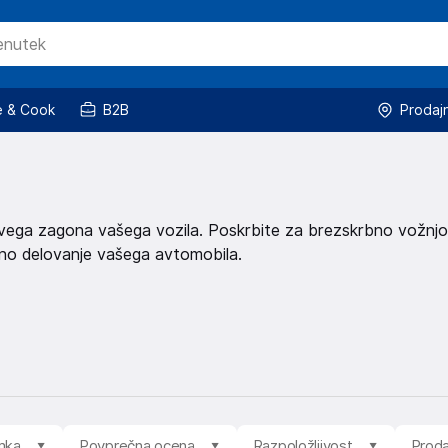
 & Cook
B2B
Prodaj
jivega zagona vašega vozila. Poskrbite za brezskrbno vožnjo
lno delovanje vašega avtomobila.
mka
Povprečna ocena
Razpoložljivost
Proda