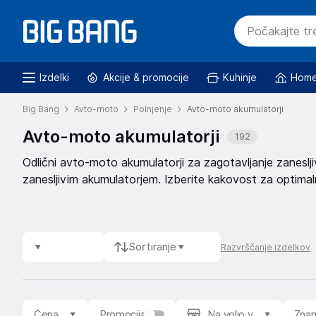
Izdelki
Akcije & promocije
Kuhinje
Home
Big Bang
Avto-moto
Polnjenje
Avto-moto akumulatorji
Avto-moto akumulatorji
192
Odlični avto-moto akumulatorji za zagotavljanje zanesl
zanesljivim akumulatorjem. Izberite kakovost za optima
Sortiranje
Razvrščanje izdelkov
Cena
Promocija
Na voljo v
Zna