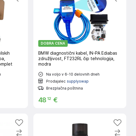
DOBRA CENA
lskih
BMW diagnostični kabel, IN-PA Ediabas
ba,
združljivost, FT232RL čip tehnologija,
omplet
modra
h
Na voljo v 6-10 delovnih dneh
Prodajalec
supplyswap
Brezplačna poštnina
12
48
€