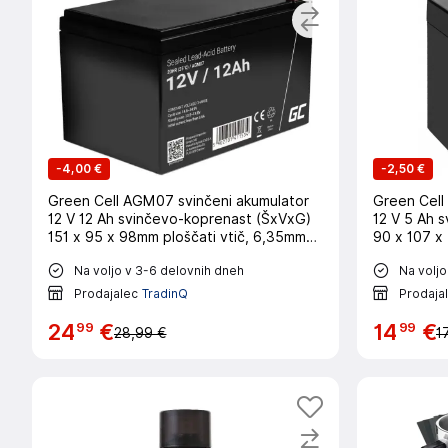
-
4,00 €
-
2,50 €
Green Cell AGM07 svinčeni akumulator
Green Cell
12 V 12 Ah svinčevo-koprenast (ŠxVxG)
12 V 5 Ah 
151 x 95 x 98mm ploščati vtič, 6,35mm
90 x 107 x
obstojnostni cikel, brez vzdrževanja
obstojnostn
Na voljo v 3-6 delovnih dneh
Na voljo
Prodajalec
TradinQ
Prodaja
99
99
24
€
14
€
28,99 €
1