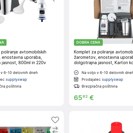
NA
DOBRA CENA
poliranje avtomobilskih
Komplet za poliranje avtomobi
 enostavna uporaba,
žarometov, enostavna upora
 jasnost, 800ml in 220v
dolgotrajna jasnost, Karton k
 v 6-10 delovnih dneh
Na voljo v 6-10 delovnih dne
lec
supplyswap
Prodajalec
supplyswap
čna poštnina
Brezplačna poštnina
82
65
€