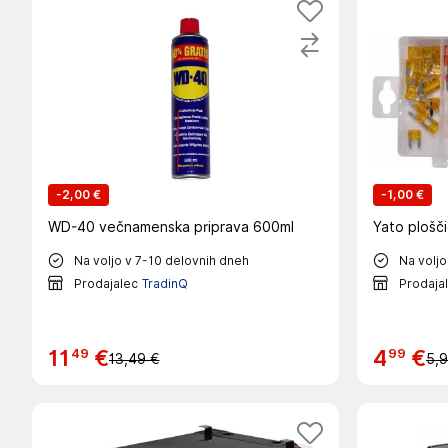
-
2,00 €
-
1,00 €
WD-40 večnamenska priprava 600ml
Yato plošči
Na voljo v 7-10 delovnih dneh
Na voljo
Prodajalec
TradinQ
Prodaja
49
99
11
€
4
€
13,49 €
5,9