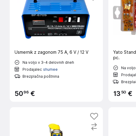
Usmernik z zagonom 75 A, 6 V / 12 V
Yato Stand
pc.
Na voljo v 3-4 delovnih dneh
Na voljo
Prodajalec
shumee
Prodaja
Brezplačna poštnina
Brezpla
96
50
50
€
13
€