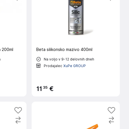
a 200ml
Beta silikonsko mazivo 400ml
h
Na voljo v 9-12 delovnih dneh
Prodajalec
XuPe GROUP
35
11
€