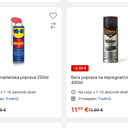
-
2,00 €
namenska priprava 250ml
Beta priprava na impregnant/
400ml
 v 7-10 delovnih dneh
Na voljo v 7-10 delovnih dne
lec
TradinQ
Prodajalec
TradinQ
99
11
€
9 €
13,99 €