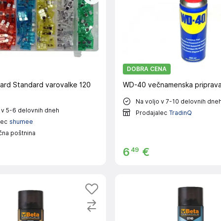
DOBRA CENA
ard Standard varovalke 120
WD-40 večnamenska priprav
Na voljo v 7-10 delovnih dne
 v 5-6 delovnih dneh
Prodajalec
TradinQ
lec
shumee
čna poštnina
49
6
€