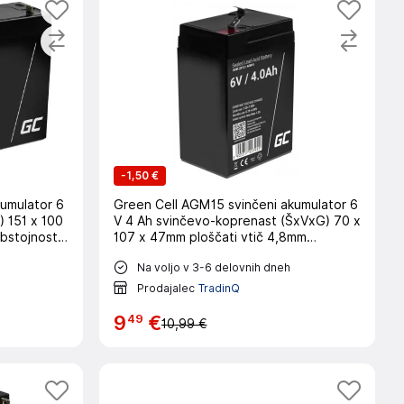
-
1,50 €
umulator 6
Green Cell AGM15 svinčeni akumulator 6
) 151 x 100
V 4 Ah svinčevo-koprenast (ŠxVxG) 70 x
bstojnostni
107 x 47mm ploščati vtič 4,8mm
obstojnostni cikel, brez vzdrževanja
Na voljo v 3-6 delovnih dneh
Prodajalec
TradinQ
49
9
€
10,99 €