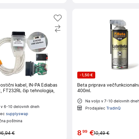
-
1,50 €
stični kabel, IN-PA Ediabas
Beta priprava večfunkcionalna
t, FT232RL čip tehnologija,
400ml.
Na voljo v 7-10 delovnih dne
 v 6-10 delovnih dneh
Prodajalec
TradinQ
lec
supplyswap
čna poštnina
99
8
€
06,94 €
10,49 €