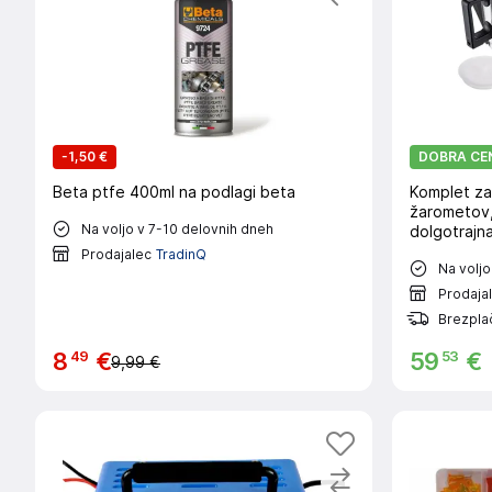
-
1,50 €
DOBRA CE
Beta ptfe 400ml na podlagi beta
Komplet za 
žarometov,
Na voljo v 7-10 delovnih dneh
dolgotrajna
Prodajalec
TradinQ
Na voljo
Prodaja
Brezpla
49
53
8
€
59
€
9,99 €