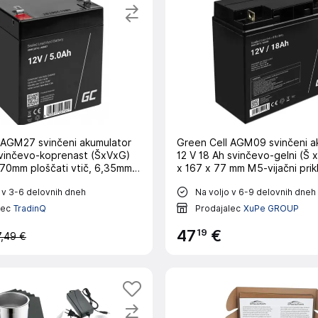
 AGM27 svinčeni akumulator
Green Cell AGM09 svinčeni akumulator
svinčevo-koprenast (ŠxVxG)
12 V 18 Ah svinčevo-gelni (Š x
 70mm ploščati vtič, 6,35mm
x 167 x 77 mm M5-vijačni prik
i cikel, brez vzdrževanja
obstojnostni cikel\, brez vzd
 v 3-6 delovnih dneh
Na voljo v 6-9 delovnih dneh
lec
TradinQ
Prodajalec
XuPe GROUP
19
47
€
7,49 €