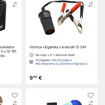
Vtičnica vžigalnika s krokodili 12-24V
 V x G) 181
Na voljo v 0-1 delovnih dneh
lop
rževanja
Prodajalec
HALOorodje.si
MOJAoprema.si LEDsvet.si Eigraca.si
99
9
€