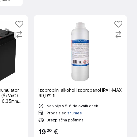
kumulator
Izopropilni alkohol Izopropanol IPA I-MAX
t (ŠxVxG)
99,9% 1L
č, 6,35mm
Na voljo v 5-6 delovnih dneh
ževanja
Prodajalec
shumee
Brezplačna poštnina
20
19
€