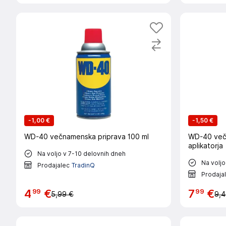
-
1,00 €
-
1,50 €
WD-40 večnamenska priprava 100 ml
WD-40 več
aplikatorja
Na voljo v 7-10 delovnih dneh
Na voljo
Prodajalec
TradinQ
Prodaja
99
99
4
€
7
€
5,99 €
9,4