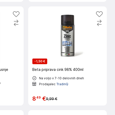
-
1,50 €
usnje
Beta priprava cink 98% 400ml
Na voljo v 7-10 delovnih dneh
h
Prodajalec
TradinQ
49
8
€
9,99 €