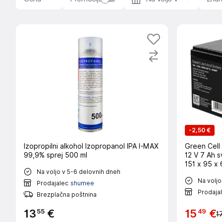
-
2,50 €
Izopropilni alkohol Izopropanol IPA I-MAX
Green Cell
99,9% sprej 500 ml
12 V 7 Ah 
151 x 95 x
Na voljo v 5-6 delovnih dneh
obstojnostn
Na voljo
Prodajalec
shumee
Prodaja
Brezplačna poštnina
55
49
13
€
15
€
1