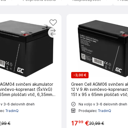
-
3,00 €
 AGM04 svinčeni akumulator
Green Cell AGM06 svinčeni a
svinčevo-koprenast (ŠxVxG)
12 V 9 Ah svinčevo-koprenas
 65mm ploščati vtič, 6,35mm
151 x 95 x 65mm ploščati vti
i cikel, brez vzdrževanja
obstojnostni cikel, brez vzdr
 v 3-6 delovnih dneh
Na voljo v 3-6 delovnih dneh
lec
TradinQ
Prodajalec
TradinQ
99
17
€
7,99 €
20,99 €