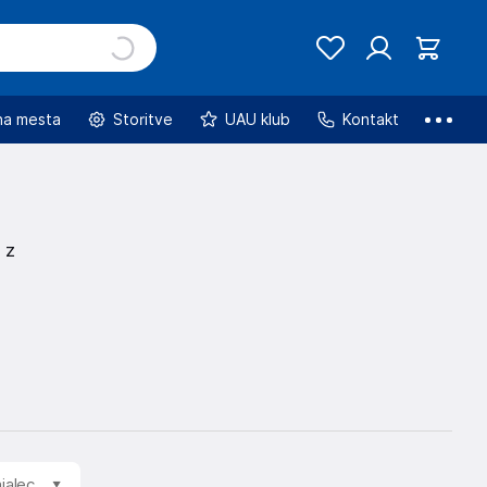
na mesta
Storitve
UAU klub
Kontakt
 z
jalec