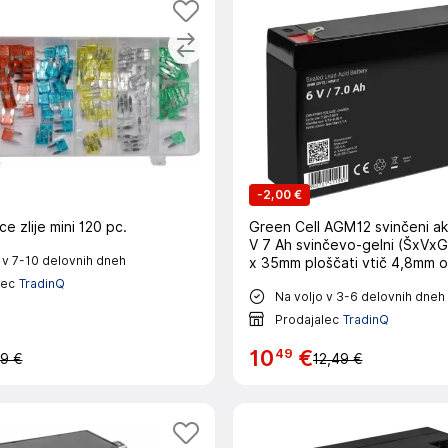
-
2,00 €
ce zlije mini 120 pc.
Green Cell AGM12 svinčeni ak
V 7 Ah svinčevo-gelni (ŠxVxG
 v 7-10 delovnih dneh
x 35mm ploščati vtič 4,8mm o
cikel, brez vzdrževanja
lec
TradinQ
Na voljo v 3-6 delovnih dneh
Prodajalec
TradinQ
49
10
€
9 €
12,49 €