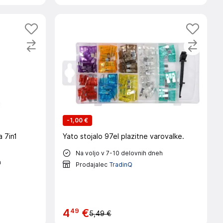
-
1,00 €
 7in1
Yato stojalo 97el plazitne varovalke.
Na voljo v 7-10 delovnih dneh
h
Prodajalec
TradinQ
49
4
€
5,49 €