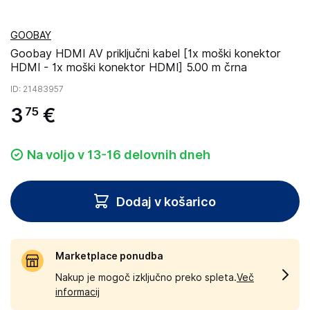
GOOBAY
Goobay HDMI AV priključni kabel [1x moški konektor
HDMI - 1x moški konektor HDMI] 5.00 m črna
ID
: 21483957
3
€
75
Na voljo v 13-16 delovnih dneh
Dodaj v košarico
Marketplace ponudba
Nakup je mogoč izključno preko spleta.
Več
informacij