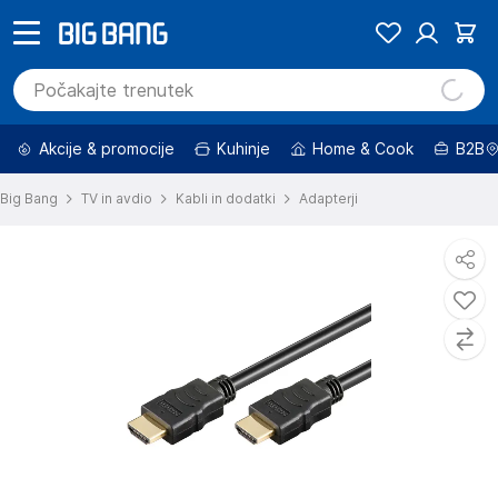
Akcije & promocije
Kuhinje
Home & Cook
B2B
Big Bang
TV in avdio
Kabli in dodatki
Adapterji