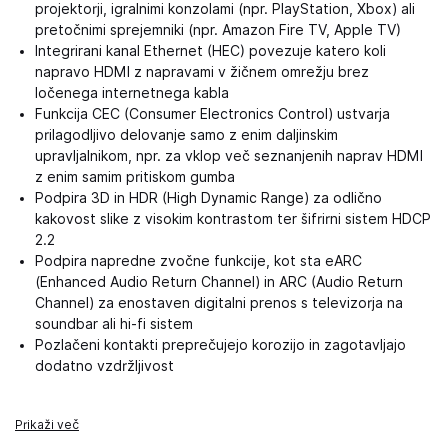
projektorji, igralnimi konzolami (npr. PlayStation, Xbox) ali
pretočnimi sprejemniki (npr. Amazon Fire TV, Apple TV)
Integrirani kanal Ethernet (HEC) povezuje katero koli
napravo HDMI z napravami v žičnem omrežju brez
ločenega internetnega kabla
Funkcija CEC (Consumer Electronics Control) ustvarja
prilagodljivo delovanje samo z enim daljinskim
upravljalnikom, npr. za vklop več seznanjenih naprav HDMI
z enim samim pritiskom gumba
Podpira 3D in HDR (High Dynamic Range) za odlično
kakovost slike z visokim kontrastom ter šifrirni sistem HDCP
2.2
Podpira napredne zvočne funkcije, kot sta eARC
(Enhanced Audio Return Channel) in ARC (Audio Return
Channel) za enostaven digitalni prenos s televizorja na
soundbar ali hi-fi sistem
Pozlačeni kontakti preprečujejo korozijo in zagotavljajo
dodatno vzdržljivost
Prikaži več