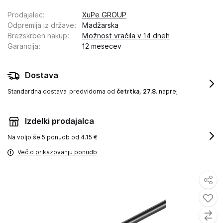
Prodajalec
:
XuPe GROUP
Odpremlja iz države
:
Madžarska
Brezskrben nakup
:
Možnost vračila v 14 dneh
Garancija
:
12 mesecev
Dostava
Standardna dostava
predvidoma od
četrtka, 27.8.
naprej
Izdelki prodajalca
Na voljo še
5 ponudb od 4.15 €
Več o prikazovanju ponudb