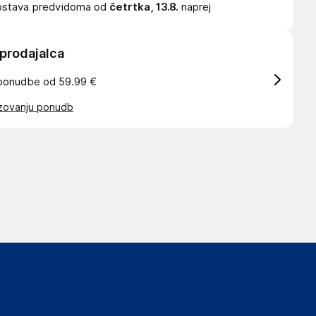
ostava
predvidoma od
četrtka, 13.8.
naprej
 prodajalca
ponudbe od 59.99 €
azovanju ponudb