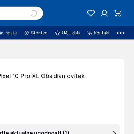
na mesta
Storitve
UAU klub
Kontakt
xel 10 Pro XL Obsidian ovitek
rite aktualne ugodnosti
(1)