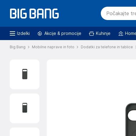
Izdelki
Akcije & promocije
Kuhinje
Home
Big Bang
Mobilne naprave in foto
Dodatki za telefone in tablice