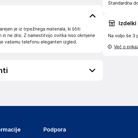
Standardna d
Izdelki
ejen je iz trpežnega materiala, ki ščiti
in ne drsi. Z namestitvijo ovitka niso okrnjene
Na voljo še
3 
je vašemu telefonu eleganten izgled.
Več o prik
nti
ov, državo in elektronski naslov) povezane s
4043
ormacije
Podpora