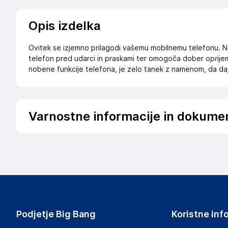
Opis izdelka
Ovitek se izjemno prilagodi vašemu mobilnemu telefonu. Nar
telefon pred udarci in praskami ter omogoča dober oprijem 
nobene funkcije telefona, je zelo tanek z namenom, da da
Varnostne informacije in dokume
Podatki o proizvajalcu
Podatki o proizvajalcu vključujejo informacije (naziv, nasl
proizvajalcem izdelka.
Google LLC
1600 Amphitheatre Parkway, Mountain View, California 9
USA
Podjetje Big Bang
Koristne inf
https://about.google/company-info/contact-google/