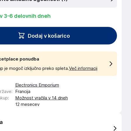
 v 3-6 delovnih dneh
Dodaj v košarico
ketplace ponudba
p je mogoč izključno preko spleta.
Več informacij
Electronics Emporium
države
:
Francija
akup
:
Možnost vračila v 14 dneh
12 mesecev
a