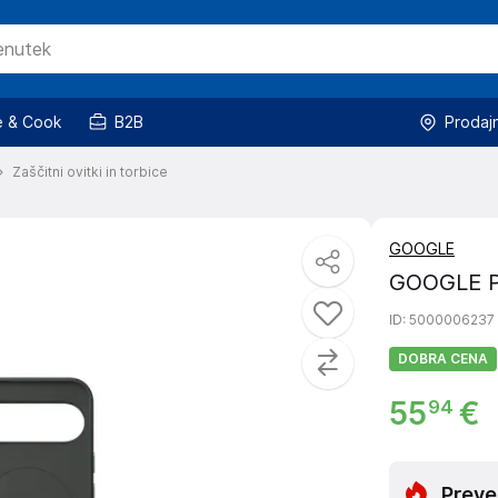
 & Cook
B2B
Prodaj
Zaščitni ovitki in torbice
GOOGLE
GOOGLE Pi
ID
: 5000006237
DOBRA CENA
55
€
94
Preve