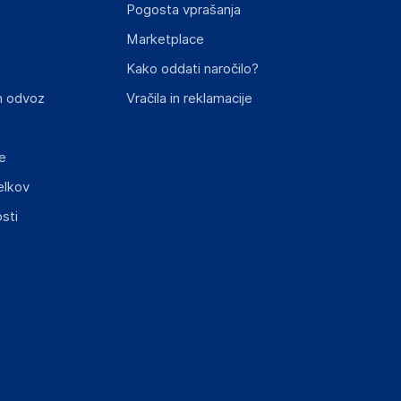
Pogosta vprašanja
Marketplace
st izdelka z zahtevanimi predpisi.
Kako oddati naročilo?
n odvoz
Vračila in reklamacije
ml
e
elkov
ključnimi informacijami, povezanimi z določenim
sti