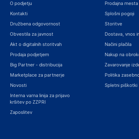
O podjetju
Prodajna mesta
Odgovorna oseba v EU
Kontakti
Splošni pogoji
Gospodarski subjekt s sedežem v EU, ki zagotavlja skladno
Družbena odgovornost
Storitve
Google Ireland Limited
Obvestila za javnost
Dostava, vnos i
Gordon House, Barrow Street, Dublin 4, D04 E5W5
Ireland
Akt o digitalnih storitvah
Načini plačila
https://research.google.com/colaboratory/contact_info.ht
Prodaja podjetjem
Nakup na obrok
Big Partner - distribucija
Zavarovanje izd
Dokumenti o varnosti izdelka
Produktni dokumenti z opozorili ter varnostnimi in drugimi 
Marketplace za partnerje
Politika zasebno
izdelkom.
Novosti
Spletni piškotki
Interna varna linija za prijavo
Pixel 10,10 Pro, 10 Pro XL_product safety.pdf
kršitev po ZZPRI
Zaposlitev