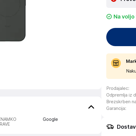
Na voljo
Mar
Naku
Prodajalec
:
Odpremlja iz 
Brezskrben n
Garancija
:
ZNAMKO
Google
RAVE
Dostav