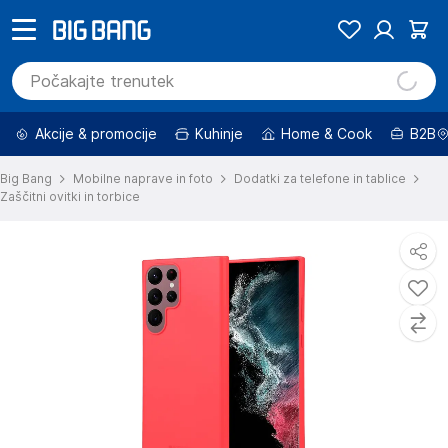
Akcije & promocije
Kuhinje
Home & Cook
B2B
Big Bang
Mobilne naprave in foto
Dodatki za telefone in tablice
Zaščitni ovitki in torbice