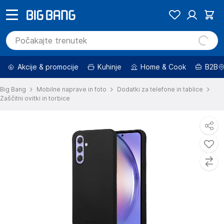
Akcije & promocije
Kuhinje
Home & Cook
B2B
Big Bang
Mobilne naprave in foto
Dodatki za telefone in tablice
Zaščitni ovitki in torbice