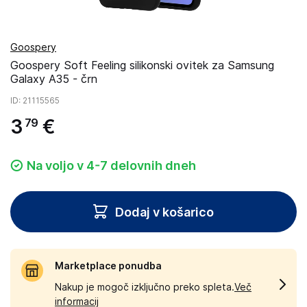
Goospery
Goospery Soft Feeling silikonski ovitek za Samsung
Galaxy A35 - črn
ID
: 21115565
3
€
79
Na voljo v 4-7 delovnih dneh
Dodaj v košarico
Marketplace ponudba
Nakup je mogoč izključno preko spleta.
Več
informacij