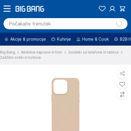
Akcije & promocije
Kuhinje
Home & Cook
B2B
Big Bang
Mobilne naprave in foto
Dodatki za telefone in tablice
Zaščitni ovitki in torbice