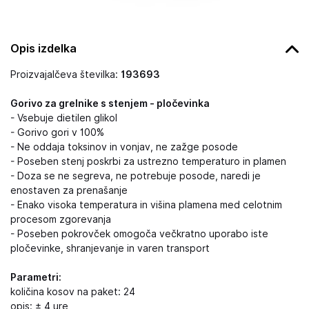
Opis izdelka
Proizvajalčeva številka:
193693
Gorivo za grelnike s stenjem - pločevinka
- Vsebuje dietilen glikol
- Gorivo gori v 100%
- Ne oddaja toksinov in vonjav, ne zažge posode
- Poseben stenj poskrbi za ustrezno temperaturo in plamen
- Doza se ne segreva, ne potrebuje posode, naredi je
enostaven za prenašanje
- Enako visoka temperatura in višina plamena med celotnim
procesom zgorevanja
- Poseben pokrovček omogoča večkratno uporabo iste
pločevinke, shranjevanje in varen transport
Parametri:
količina kosov na paket: 24
opis: ± 4 ure