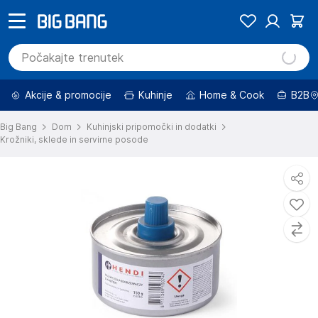
Akcije & promocije
Kuhinje
Home & Cook
B2B
Big Bang
Dom
Kuhinjski pripomočki in dodatki
Krožniki, sklede in servirne posode