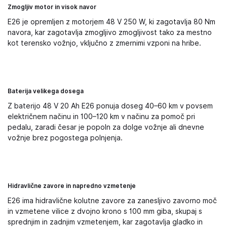
Zmogljiv motor in visok navor
E26 je opremljen z motorjem 48 V 250 W, ki zagotavlja 80 Nm
navora, kar zagotavlja zmogljivo zmogljivost tako za mestno
kot terensko vožnjo, vključno z zmernimi vzponi na hribe.
Baterija velikega dosega
Z baterijo 48 V 20 Ah E26 ponuja doseg 40–60 km v povsem
električnem načinu in 100–120 km v načinu za pomoč pri
pedalu, zaradi česar je popoln za dolge vožnje ali dnevne
vožnje brez pogostega polnjenja.
Hidravlične zavore in napredno vzmetenje
E26 ima hidravlične kolutne zavore za zanesljivo zavorno moč
in vzmetene vilice z dvojno krono s 100 mm giba, skupaj s
sprednjim in zadnjim vzmetenjem, kar zagotavlja gladko in