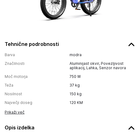
Tehnične podrobnosti
Barva
modra
Značilnosti
Aluminijast okvir, Povezljivost
aplikacij, Lahka, Senzor navora
Moč motorja
750
W
Teža
37
kg
Nosilnost
150
kg
Največji doseg
120
KM
Prikaži več
Opis izdelka