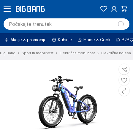
Akcije & promocije
Kuhinje
Home & Cook
B2B
Big Bang
Šport in mobilnost
Električna mobilnost
Električna kolesa