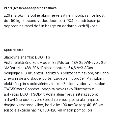
Vzdržljiva in vodoodporna zasnova
E26 ima okvir iz polne aluminijeve zlitine in podpira nosilnost
do 150 kg, z oceno vodoodpornosti IPX4, zaradi česar je
odporen na rahel dež in brizge za dodatno vzdržljivost.
Specifikacija
Blagovna znamka: DUOTTS
Vrsta: električno koloModel: E26Motor: 48V 250WNavor: 80
NMBaterija: 48V 20AHPolnilec baterij: 54,6 V*3 AČas
polnjenja: 6-8 urSenzor: združljiv s senzorjem navora, vključno
z levo in desno skodelico ter zaklepnim obročemPlin: izbirni
električni plin s polovičnim zasukomZaslon: vodoravni zaslon
TW35Smart Connect: podpira povezavo Bluetooth z
aplikacijo DUOTTSOkvir: Polna aluminijeva zlitinaZavora:
hidravlične disk zavoreSprednje vilice: polne aluminijaste
dvojne vzmetene vilice, hod vilic: 100 mmDoseg: 40–60 km
(čisto električni način), 100–120 km (način pomoči pri