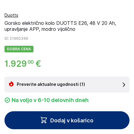
Duotts
Gorsko električno kolo DUOTTS E26, 48 V 20 Ah,
upravljanje APP, modro vijolično
ID
: 21960349
DOBRA CENA
1
.
929
€
00
Preverite aktualne ugodnosti
(1)
Na voljo v 6-10 delovnih dneh
Dodaj v košarico