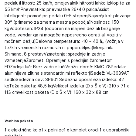
pedalu)Hitrost: 25 km/h, omejevalnik hitrosti lahko izklopite za
55 km/hPnevmatika: pnevmatike 26*4,0 palcaAssist
Intelligent: pomoč pri pedalu 0–5 stopenjNajvečji kot plezanja:
30° (primerno za zmerna mestna pobočja)Nosilnost: 150
kgVodotesen: IPX4 (odporen na majhen dež ali brizganje
vode, vendar ga ni mogoče neposredno oprati ali voziti v
močnem dežju)Delovna temperatura: -10 ~ 40 â„ (vožnja v
težkih vremenskih razmerah ni priporočljiva)Menjalnik:
Shimano, 8 prestavVzmetenje: sprednje in zadnje
vzmetenjeŽaromet: Opremljen s prednjim žarometom
EDZadnja luč: Brez zadnje lučiVerižni obroč: KMC Z8Pedala:
aluminijeva zlitina s standardnimi reflektorjiSedež: VL-3639AF
sedloSedežna cev: SP601 Sedežna oporaTeža izdelka: 42
kgTeža paketa: 48,5 kgVelikost izdelka (D x Š x V): 210 x 71 x
113 cmVelikost paketa (D x Š x V): 160 x 32 x 88 cm
Vsebina paketa
1 x električno kolo1 x polnilec1 x komplet orodij1 x uporabniški