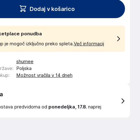
Dodaj v košarico
ketplace ponudba
p je mogoč izključno preko spleta.
Več informacij
shumee
države
:
Poljska
akup
:
Možnost vračila v 14 dneh
a
ostava
predvidoma od
ponedeljka, 17.8.
naprej