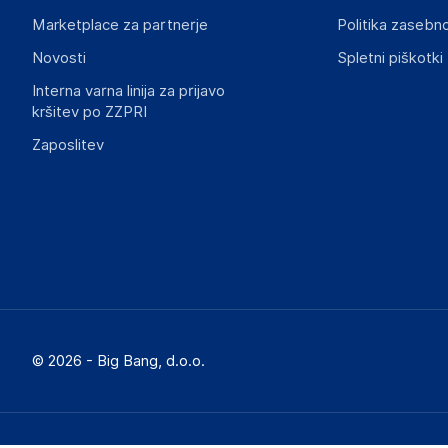
Slike o varnosti izdelka vsebujejo opozorila na embalaži izd
Marketplace za partnerje
Politika zasebno
informacije, povezane z določenim izdelkom.
Novosti
Spletni piškotki
Interna varna linija za prijavo
kršitev po ZZPRI
Zaposlitev
© 2026 - Big Bang, d.o.o.