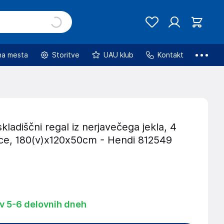
na mesta
Storitve
UAU klub
Kontakt
skladiščni regal iz nerjavečega jekla, 4
ice, 180(v)x120x50cm - Hendi 812549
 v 5-6 delovnih dneh