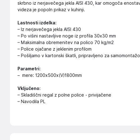
skrbno iz nerjavečega jekla AISI 430, kar omogoča enost
videza je popoln prikaz v kuhinji.
Lastnosti izdelka:
– Iz nerjavečega jekla AISI 430
– Po višini nastavljive noge iz profila 30x30 mm
– Maksimalna obremenitev na polico 70 kg/m2
– Police ojačane z jeklenim profilom
– Pošiljamo v kartonski škatli, pripravljeno za samomontažo
Parametri:
– mere: 1200x500x(V)1800mm
Vključeno:
– Skladiščni regal z polne police - privijačene
– Navodila PL