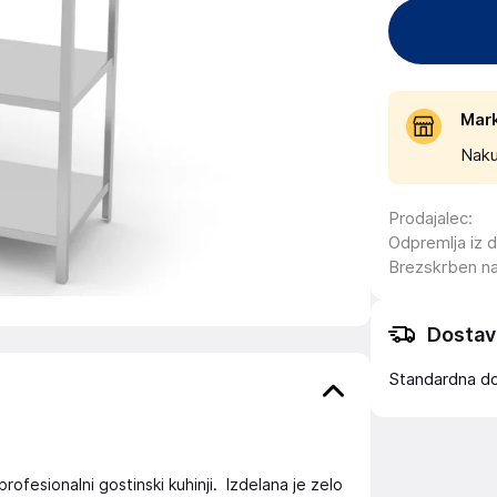
Mar
Naku
Prodajalec
:
Odpremlja iz 
Brezskrben n
Dostav
Standardna d
rofesionalni gostinski kuhinji. Izdelana je zelo