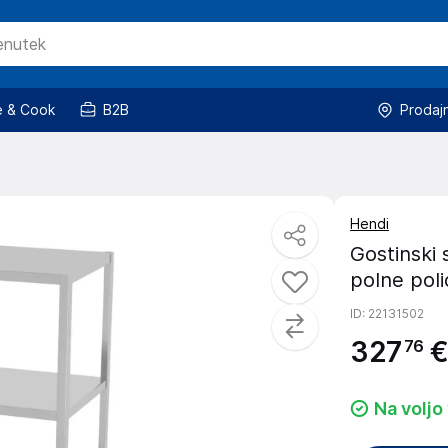
 & Cook
B2B
Prodaj
Hendi
Gostinski 
polne pol
ID
: 22131502
327
€
76
Na voljo