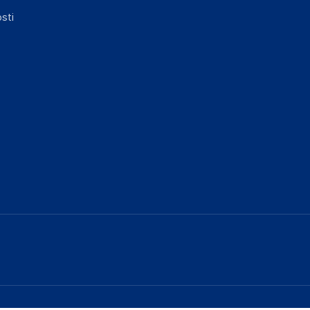
elka in lahko vključujejo ključne varnostne
sti