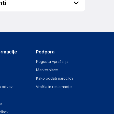
nti
ov, državo in elektronski naslov) povezane s
ormacije
Podpora
Pogosta vprašanja
Marketplace
st izdelka z zahtevanimi predpisi.
Kako oddati naročilo?
n odvoz
Vračila in reklamacije
e
elkov