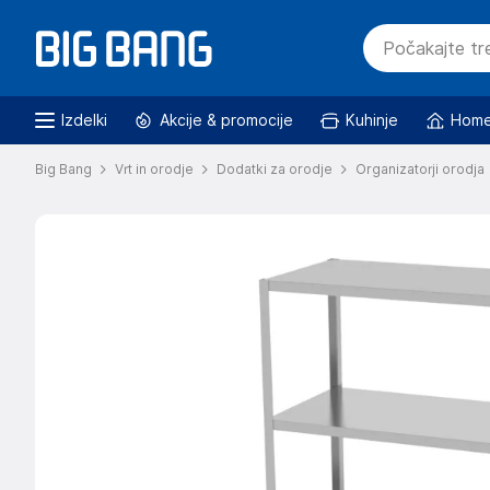
Izdelki
Akcije & promocije
Kuhinje
Home
Big Bang
Vrt in orodje
Dodatki za orodje
Organizatorji orodja