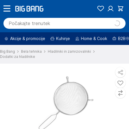
Akcije & promocije
Kuhinje
Home & Cook
B2B
Big Bang
Bela tehnika
Hladilniki in zamrzovalniki
Dodatki za hladilnike