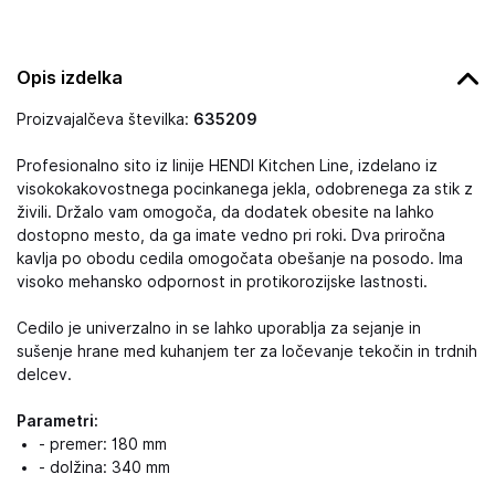
Opis izdelka
Proizvajalčeva številka:
635209
Profesionalno sito iz linije HENDI Kitchen Line, izdelano iz
visokokakovostnega pocinkanega jekla, odobrenega za stik z
živili. Držalo vam omogoča, da dodatek obesite na lahko
dostopno mesto, da ga imate vedno pri roki. Dva priročna
kavlja po obodu cedila omogočata obešanje na posodo. Ima
visoko mehansko odpornost in protikorozijske lastnosti.
Cedilo je univerzalno in se lahko uporablja za sejanje in
sušenje hrane med kuhanjem ter za ločevanje tekočin in trdnih
delcev.
Parametri:
- premer: 180 mm
- dolžina: 340 mm