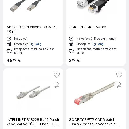
Mrežni kabel VIVANCO CAT 5E
UGREEN UGRTI-50185
40 m
Na zalogi
Na voljo v 3-5 delovnih dneh
Prodajalec
Big Bang
Prodajalec
Big Bang
Brezplačna poštnina za člane
Brezplačna poštnina za člane
kluba
kluba
49
€
2
€
99
99
INTELLINET 318228 RJ45 Patch
GOOBAY S/FTP CAT 6 patch
kabel cat 5e U/UTP 1 kos 0.50
10m siv mrežni povezovalni
m omrežni kabel siv
kabel