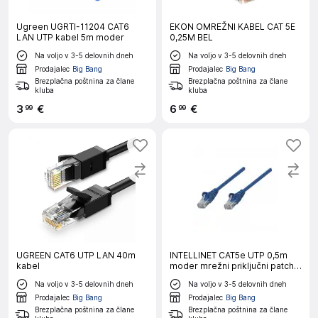
Ugreen UGRTI-11204 CAT6
EKON OMREŽNI KABEL CAT 5E
LAN UTP kabel 5m moder
0,25M BEL
Na voljo v 3-5 delovnih dneh
Na voljo v 3-5 delovnih dneh
Prodajalec
Big Bang
Prodajalec
Big Bang
Brezplačna poštnina za člane
Brezplačna poštnina za člane
kluba
kluba
3
€
6
€
99
99
UGREEN CAT6 UTP LAN 40m
INTELLINET CAT5e UTP 0,5m
kabel
moder mrežni priključni patch
kabel
Na voljo v 3-5 delovnih dneh
Na voljo v 3-5 delovnih dneh
Prodajalec
Big Bang
Prodajalec
Big Bang
Brezplačna poštnina za člane
Brezplačna poštnina za člane