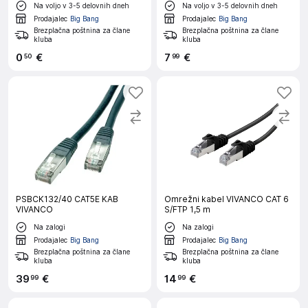
Na voljo v 3-5 delovnih dneh
Na voljo v 3-5 delovnih dneh
Prodajalec
Big Bang
Prodajalec
Big Bang
Brezplačna poštnina za člane
Brezplačna poštnina za člane
kluba
kluba
0
€
7
€
50
99
PSBCK132/40 CAT5E KAB
Omrežni kabel VIVANCO CAT 6
VIVANCO
S/FTP 1,5 m
Na zalogi
Na zalogi
Prodajalec
Big Bang
Prodajalec
Big Bang
Brezplačna poštnina za člane
Brezplačna poštnina za člane
kluba
kluba
39
€
14
€
99
99