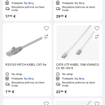
Prodajalec
Big Bang
Prodajalec
Big Bang
Brezplačna poštnina za člane
Brezplačna poštnina za člane
kluba
kluba
17
€
29
€
99
99
R33100 PATCH KABEL CAT-5e
CAT6 UTP KABEL 10M VIVANCO
CC N5 100 6
Na zalogi
Na zalogi
Prodajalec
Big Bang
Prodajalec
Big Bang
Brezplačna poštnina za člane
Brezplačna poštnina za člane
kluba
kluba
7
€
22
€
99
99