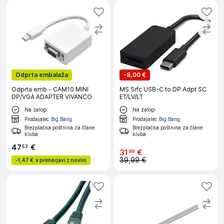
Odprta embalaža
-
8,00 €
Odprta emb - CAM10 MINI
MS Srfc USB-C to DP Adpt SC
DP/VGA ADAPTER VIVANCO
ET/LV/LT
Na zalogi
Na zalogi
Prodajalec
Big Bang
Prodajalec
Big Bang
Brezplačna poštnina za člane
Brezplačna poštnina za člane
kluba
kluba
47
€
52
31
€
99
39,99 €
-
1,47 €
v primerjavi z novim