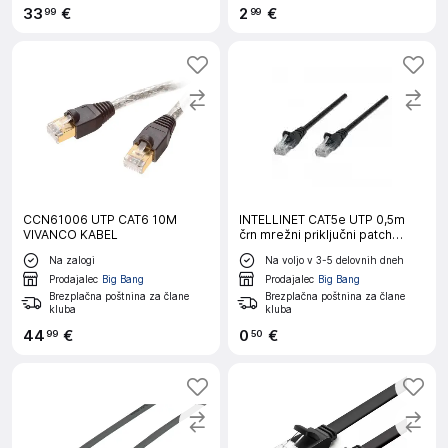
33
€
2
€
99
99
CCN61006 UTP CAT6 10M
INTELLINET CAT5e UTP 0,5m
VIVANCO KABEL
črn mrežni priključni patch
kabel
Na zalogi
Na voljo v 3-5 delovnih dneh
Prodajalec
Big Bang
Prodajalec
Big Bang
Brezplačna poštnina za člane
Brezplačna poštnina za člane
kluba
kluba
44
€
0
€
99
50