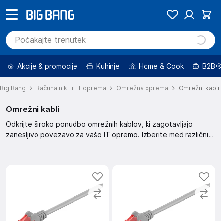
Akcije & promocije
Kuhinje
Home & Cook
B2B
Big Bang
Računalniki in IT oprema
Omrežna oprema
Omrežni kabli
Omrežni kabli
Odkrijte široko ponudbo omrežnih kablov, ki zagotavljajo
zanesljivo povezavo za vašo IT opremo. Izberite med različnimi
dolžinami in specifikacijami za optimalno delovanje.