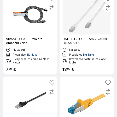
VIVANCO CAT 5E 2m črn
CAT6 UTP KABEL 5m VIVANCO
omrežni kabel
CC N5 50 6
Na zalogi
Na zalogi
Prodajalec
Big Bang
Prodajalec
Big Bang
Brezplačna poštnina za člane
Brezplačna poštnina za člane
kluba
kluba
7
€
13
€
99
99