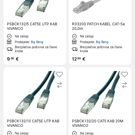
PSBCK132/5 CAT5E UTP KAB
R33200 PATCH KABEL CAT-5e
VIVANCO
20,0m
Na zalogi
Na zalogi
Prodajalec
Big Bang
Prodajalec
Big Bang
Brezplačna poštnina za člane
Brezplačna poštnina za člane
kluba
kluba
9
€
12
€
99
99
PSBCK132/10 CAT5E UTP KAB
PSBCK132/20 CAT5 KAB 20M
VIVANCO
VIVANCO
Na zalogi
Na zalogi