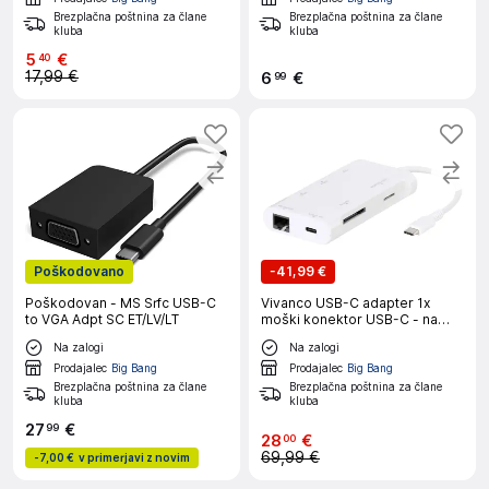
Brezplačna poštnina za člane
Brezplačna poštnina za člane
kluba
kluba
5
€
40
17,99 €
6
€
99
Poškodovano
-
41,99 €
Poškodovan - MS Srfc USB-C
Vivanco USB-C adapter 1x
to VGA Adpt SC ET/LV/LT
moški konektor USB-C - na
HDMI/reža za kartico
Na zalogi
Na zalogi
microsd/RJ45 vtičnica/SD/USB
3.2 gen. 1 A (USB 3.0)/USB 3.2
Prodajalec
Big Bang
Prodajalec
Big Bang
gen.
Brezplačna poštnina za člane
Brezplačna poštnina za člane
kluba
kluba
27
€
99
28
€
00
69,99 €
-
7,00 €
v primerjavi z novim