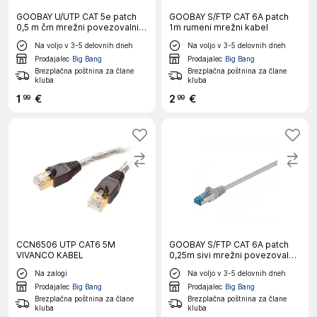
GOOBAY U/UTP CAT 5e patch
GOOBAY S/FTP CAT 6A patch
0,5 m črn mrežni povezovalni
1m rumeni mrežni kabel
kabel
Na voljo v 3-5 delovnih dneh
Na voljo v 3-5 delovnih dneh
Prodajalec
Big Bang
Prodajalec
Big Bang
Brezplačna poštnina za člane
Brezplačna poštnina za člane
kluba
kluba
1
€
2
€
99
99
CCN6506 UTP CAT6 5M
GOOBAY S/FTP CAT 6A patch
VIVANCO KABEL
0,25m sivi mrežni povezovalni
kabel
Na zalogi
Na voljo v 3-5 delovnih dneh
Prodajalec
Big Bang
Prodajalec
Big Bang
Brezplačna poštnina za člane
Brezplačna poštnina za člane
kluba
kluba