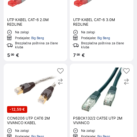
UTP KABEL CAT-6 2.0M
UTP KABEL CAT-6 3.0M
REDLINE
REDLINE
Na zalogi
Na zalogi
Prodajalec
Big Bang
Prodajalec
Big Bang
Brezplačna poštnina za člane
Brezplačna poštnina za člane
kluba
kluba
5
€
7
€
99
99
-
12,59 €
CCN6206 UTP CAT6 2M
PSBCK132/2 CAT5E UTP 2M
VIVANCO KABEL
VIVANCO
Na zalogi
Na zalogi
Prodajalec
Big Bang
Prodajalec
Big Bang