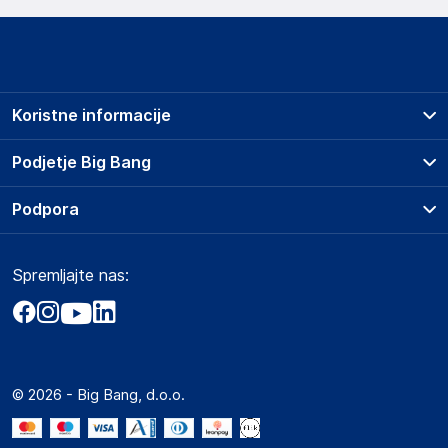
Koristne informacije
Prodajna mesta
Podjetje Big Bang
Splošni pogoji
O podjetju
Podpora
Storitve
Kontakti
Dostava, vnos in odvoz
Pogosta vprašanja
Družbena odgovornost
Načini plačila
Spremljajte nas:
Marketplace
Obvestila za javnost
Nakup na obroke
Kako oddati naročilo?
Akt o digitalnih storitvah
Zavarovanje izdelkov
Vračila in reklamacije
Prodaja podjetjem
Politika zasebnosti
Big Partner - distribucija
Spletni piškotki
© 2026 - Big Bang, d.o.o.
Marketplace za partnerje
Novosti