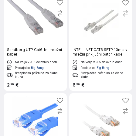
Sandberg UTP Cat6 1m mrežni
INTELLINET CAT6 SFTP 10m siv
kabel
mrežni priključni patch kabel
Na voljo v 3-5 delovnih dneh
Na voljo v 3-5 delovnih dneh
Prodajalec
Big Bang
Prodajalec
Big Bang
Brezplačna poštnina za člane
Brezplačna poštnina za člane
kluba
kluba
2
€
6
€
99
99