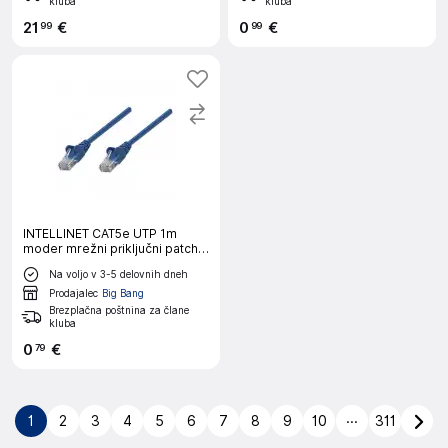
kluba
kluba
21
€
0
€
99
99
INTELLINET CAT5e UTP 1m
moder mrežni priključni patch
kabel
Na voljo v 3-5 delovnih dneh
Prodajalec
Big Bang
Brezplačna poštnina za člane
kluba
0
€
79
...
1
2
3
4
5
6
7
8
9
10
311