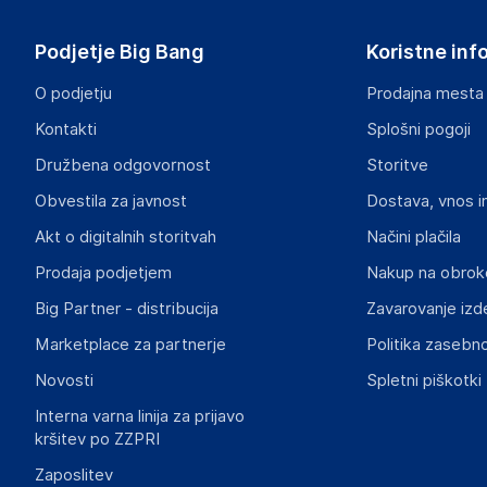
Podjetje Big Bang
Koristne inf
O podjetju
Prodajna mesta
Kontakti
Splošni pogoji
Družbena odgovornost
Storitve
Obvestila za javnost
Dostava, vnos i
Akt o digitalnih storitvah
Načini plačila
Prodaja podjetjem
Nakup na obrok
Big Partner - distribucija
Zavarovanje izd
Marketplace za partnerje
Politika zasebno
Novosti
Spletni piškotki
Interna varna linija za prijavo
kršitev po ZZPRI
Zaposlitev