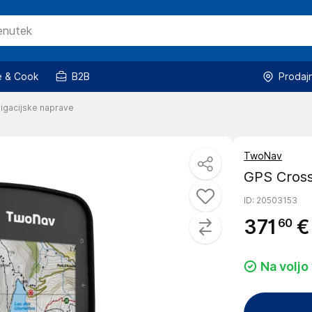
 & Cook
B2B
Prodaj
igacijske naprave
TwoNav
GPS Cros
ID
: 20503153
371
€
60
Na voljo