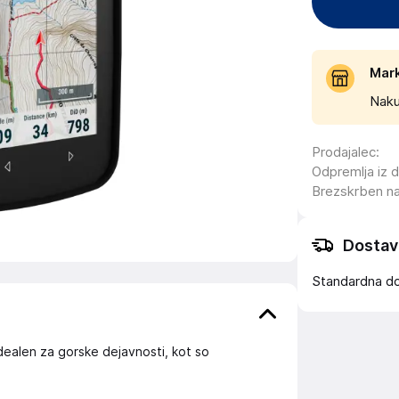
Mar
Naku
Prodajalec
:
Odpremlja iz 
Brezskrben n
Dostav
Standardna d
dealen za gorske dejavnosti, kot so