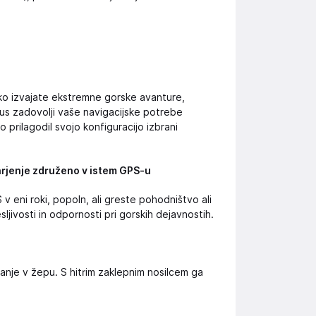
ahko izvajate ekstremne gorske avanture,
 Plus zadovolji vaše navigacijske potrebe
 prilagodil svojo konfiguracijo izbrani
rjenje združeno v istem GPS-u
 eni roki, popoln, ali greste pohodništvo ali
ljivosti in odpornosti pri gorskih dejavnostih.
vanje v žepu. S hitrim zaklepnim nosilcem ga