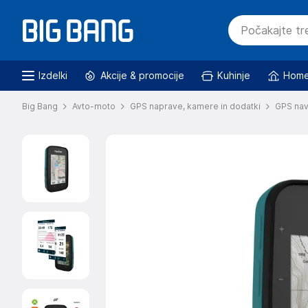
Izdelki
Akcije & promocije
Kuhinje
Home
Big Bang
Avto-moto
GPS naprave, kamere in dodatki
GPS nav