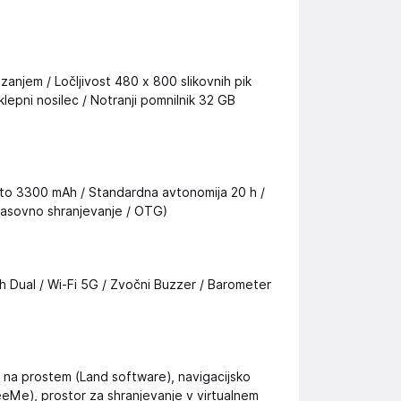
zanjem / Ločljivost 480 x 800 slikovnih pik
aklepni nosilec / Notranji pomnilnik 32 GB
iteto 3300 mAh / Standardna avtonomija 20 h /
(masovno shranjevanje / OTG)
h Dual / Wi-Fi 5G / Zvočni Buzzer / Barometer
 na prostem (Land software), navigacijsko
(SeeMe), prostor za shranjevanje v virtualnem