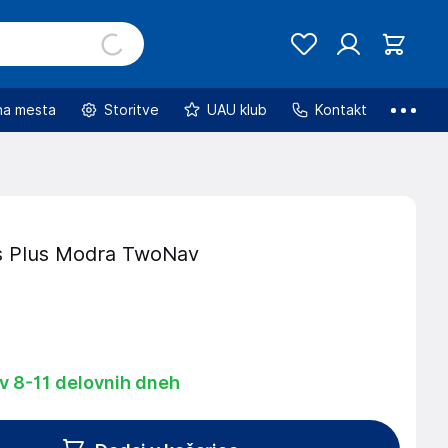
na mesta
Storitve
UAU klub
Kontakt
s Plus Modra TwoNav
 v 8-11 delovnih dneh