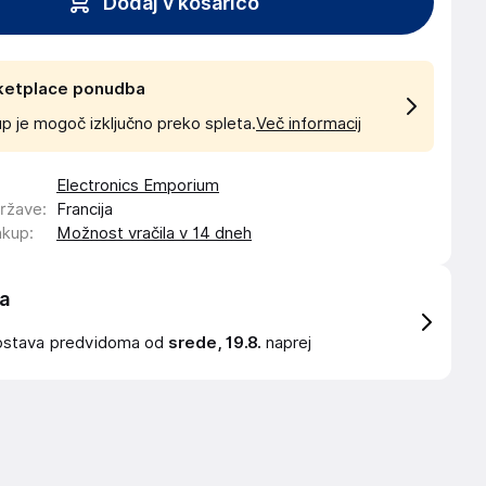
Dodaj v košarico
ketplace ponudba
p je mogoč izključno preko spleta.
Več informacij
Electronics Emporium
države
:
Francija
akup
:
Možnost vračila v 14 dneh
a
ostava
predvidoma od
srede, 19.8.
naprej