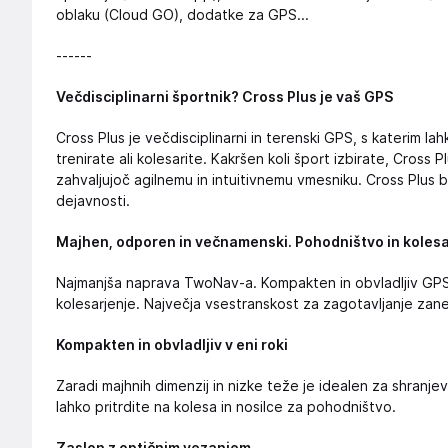
oblaku (Cloud GO), dodatke za GPS...
------
Večdisciplinarni športnik? Cross Plus je vaš GPS
Cross Plus je večdisciplinarni in terenski GPS, s katerim l
trenirate ali kolesarite. Kakršen koli šport izbirate, Cross
zahvaljujoč agilnemu in intuitivnemu vmesniku. Cross Plus bo
dejavnosti.
Majhen, odporen in večnamenski. Pohodništvo in kolesa
Najmanjša naprava TwoNav-a. Kompakten in obvladljiv GPS v
kolesarjenje. Največja vsestranskost za zagotavljanje zanes
Kompakten in obvladljiv v eni roki
Zaradi majhnih dimenzij in nizke teže je idealen za shranje
lahko pritrdite na kolesa in nosilce za pohodništvo.