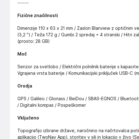
------
Fizične značilnosti
Dimenzije 110 x 63 x 21 mm / Zaslon Blanview z optičnim ve
(3,2 '') / Teža 172 g / Gumbi 2 spredaj + 4 stranski / Hitri z
(prosto: 28 GB)
Moč
Senzor za svetlobo / Električni polnilnik baterije s kapac
Vgrajena vrsta baterije / Komunikacijski priključek USB-C 
Orodja
GPS / Galileo / Glonass / BeiDou / SBAS-EGNOS / Bluetoot
/ Digitalni kompas / Pospeškomer
Vključeno
Topografijo izbrane države, naročnino na načrtovalca poti
aplikacijo (TwoNav App), storitev v sili in lokacijo v živo 