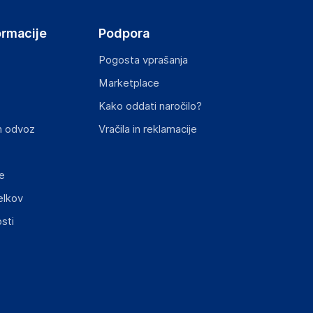
ormacije
Podpora
Pogosta vprašanja
Marketplace
Kako oddati naročilo?
n odvoz
Vračila in reklamacije
e
elkov
sti