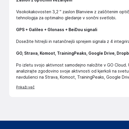
Zaslon z optičnim vezanjem
Visokokakovosten 3,2 '' zaslon Blanview z zaščitenim optič
tehnologija za optimalno gledanje v sončni svetlobi.
GPS + Galileo + Glonass + BeiDou signali
Dosežite hitrejši in natančnejši sprejem signala z 4 integrira
GO, Strava, Komoot, TrainingPeaks, Google Drive, Dropb
Po izletu svojo aktivnost samodejno naložite v GO Cloud. U
analizirajte zgodovino svoje aktivnosti od kjerkoli na svetu
navdušenci na Strava, Komoot, TrainingPeaks, Google Driv
Prikaži več