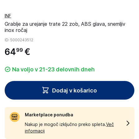
INF
Grablje za urejanje trate 22 zob, ABS glava, snemljiv
inox ročaj
ID
: 5000243512
64
€
99
Na voljo v 21-23 delovnih dneh
Dodaj v košarico
Marketplace ponudba
Nakup je mogoč izključno preko spleta.
Več
informacij