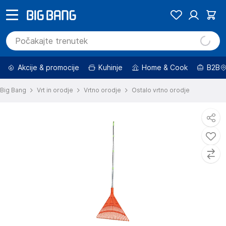
Akcije & promocije
Kuhinje
Home & Cook
B2B
Big Bang
Vrt in orodje
Vrtno orodje
Ostalo vrtno orodje