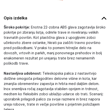
Opis izdelka
Široko pokritje:
Enotna 22-zobna ABS glava zagotavlja široko
pokritje pri zbiranju listja, odmrle trave in niveliranju velikih
travnatih površin. Kot plastična glava z upogljivimi zobci
učinkovito zbere ostanke, hkrati pa zaščiti travno površino
pred poškodbami. V praksi to pomeni hitrejše delo na
dovozih, vrtovih in parkih, manj ponovnega prehodov in bolj
enakomeren rezultat pri urejanju trate brez nenamernih
poškodb trave.
Nastavljiva udobnost:
Teleskopska palica z nastavitvijo
dolžine omogoča prilagoditev delovne višine in kota, kar
zmanjša obremenitev zapestja in hrbta med daljšim delom.
Inox snemljiva ročaj zagotavlja stabilen oprijem in trdnost,
medtem ko fleksibilni zobci ublažijo udarce ob trati. Scenarij:
uporabnik prilagodi palico za svoje razmere in brez napora
ureja robove, trate in večje površine s prijetnim položajem
telesa.