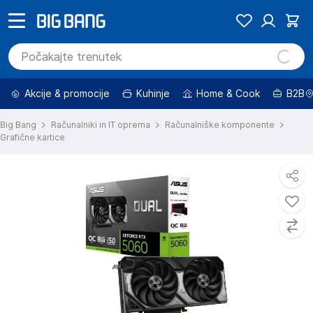
Akcije & promocije
Kuhinje
Home & Cook
B2B
Big Bang
Računalniki in IT oprema
Računalniške komponente
Grafične kartice