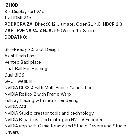
IZHODI
:
3 x DisplayPort 2.1b
1 x HDMI 2.1b
PODPORA ZA
: DirectX 12
Ultimate
, OpenGL 4.6,
HDCP
2.3
ZAHTEVE NAPAJANJA
: 550W min. 1
x 8-pin
DODATNO
:
SFF-Ready 2.5 Slot Design
Axial-Tech Fans
Vented Backplate
Dual-Ball Fan Bearings
Dual BIOS
GPU Tweak III
NVIDIA DLSS 4 with Multi Frame Generation
NVIDIA Reflex 2 with Frame Warp
Full ray tracing with neural rendering
NVIDIA ACE
NVIDIA Studio creator tools and technology
NVIDIA Broadcast and ninth-gen NVIDIA Encoder
NVIDIA app with Game Ready and Studio Drivers and Studio
Drivers