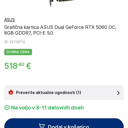
ASUS
Grafična kartica ASUS Dual GeForce RTX 5060 OC,
8GB GDDR7, PCI-E 5.0
ID
: 22119710
DOBRA CENA
518
€
40
Preverite aktualne ugodnosti
(1)
Na voljo v 8-11 delovnih dneh
Dodaj v košarico