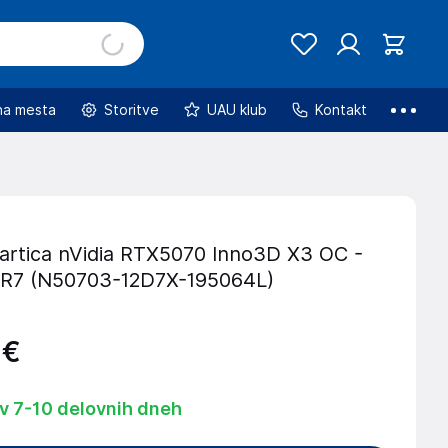
na mesta
Storitve
UAU klub
Kontakt
kartica nVidia RTX5070 Inno3D X3 OC -
R7 (N50703-12D7X-195064L)
€
 v 7-10 delovnih dneh