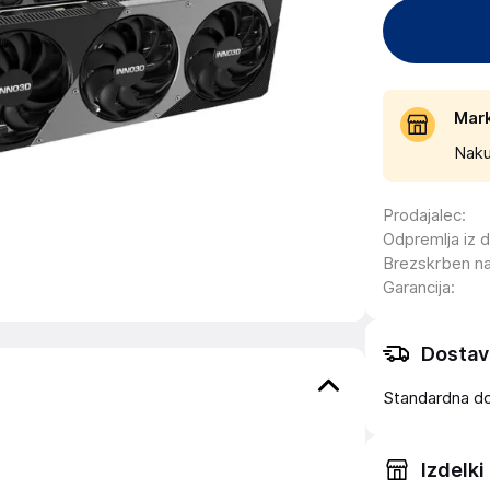
Mar
Naku
Prodajalec
:
Odpremlja iz 
Brezskrben n
Garancija
:
Dostav
Standardna d
Izdelki