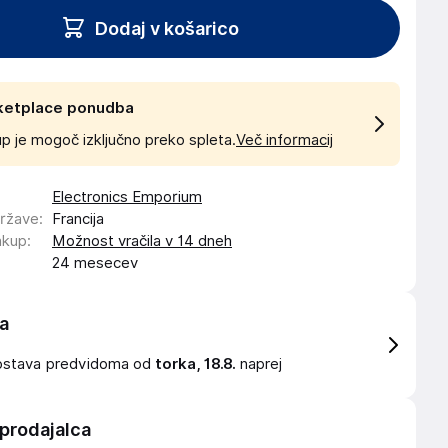
Dodaj v košarico
ketplace ponudba
p je mogoč izključno preko spleta.
Več informacij
Electronics Emporium
države
:
Francija
akup
:
Možnost vračila v 14 dneh
24 mesecev
a
ostava
predvidoma od
torka, 18.8.
naprej
 prodajalca