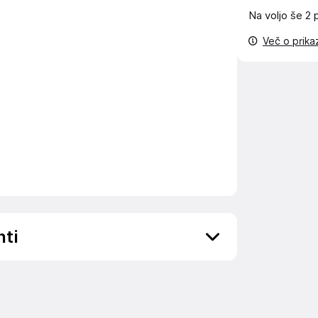
Na voljo še
2 
Več o prik
nti
ov, državo in elektronski naslov) povezane s