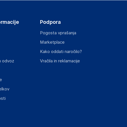
ormacije
Podpora
Pogosta vprašanja
Marketplace
st izdelka z zahtevanimi predpisi.
Kako oddati naročilo?
n odvoz
Vračila in reklamacije
e
elkov
elka in lahko vključujejo ključne varnostne
sti