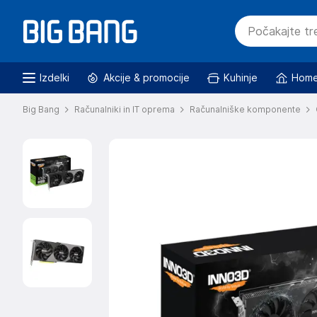
Izdelki
Akcije & promocije
Kuhinje
Home
Big Bang
Računalniki in IT oprema
Računalniške komponente