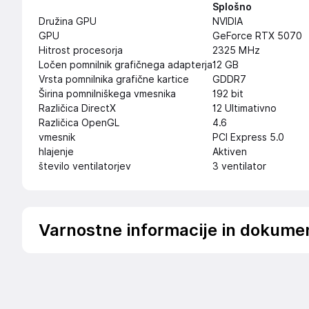
Splošno
Družina GPU
NVIDIA
GPU
GeForce RTX 5070
Hitrost procesorja
2325 MHz
Ločen pomnilnik grafičnega adapterja
12 GB
Vrsta pomnilnika grafične kartice
GDDR7
Širina pomnilniškega vmesnika
192 bit
Različica DirectX
12 Ultimativno
Različica OpenGL
4.6
vmesnik
PCI Express 5.0
hlajenje
Aktiven
število ventilatorjev
3 ventilator
Varnostne informacije in dokume
Podatki o proizvajalcu
Podatki o proizvajalcu vključujejo informacije (naziv, nasl
proizvajalcem izdelka.