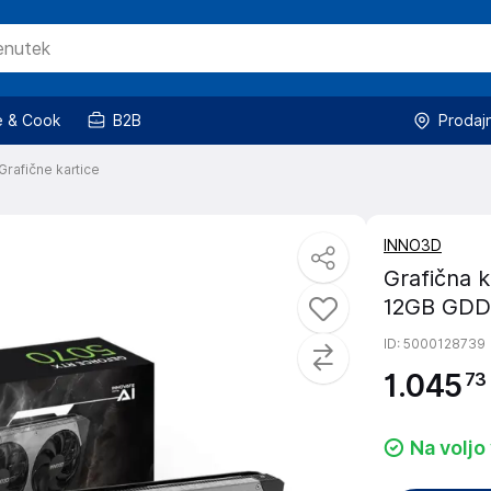
 & Cook
B2B
Prodaj
Grafične kartice
INNO3D
Grafična 
12GB GDD
ID
: 5000128739
1
.
045
73
Na voljo