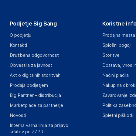
InnoVISION Multimedia Limited
20 Pasir Panjang Road, Mapletree Business City
Singapore
Podjetje Big Bang
Koristne inf
eu-support@inno3d.com
O podjetju
Prodajna mesta
Odgovorna oseba v EU
Kontakti
Splošni pogoji
Gospodarski subjekt s sedežem v EU, ki zagotavlja skladno
Družbena odgovornost
Storitve
INNO3D Western Europe
Obvestila za javnost
Dostava, vnos i
PO BOX 108, Nieuw-Vennep
The Netherlands
Akt o digitalnih storitvah
Načini plačila
eu-support@inno3d.com
Prodaja podjetjem
Nakup na obrok
Big Partner - distribucija
Zavarovanje izd
Slike o varnosti izdelka
Slike o varnosti izdelka vsebujejo opozorila na embalaži izd
Marketplace za partnerje
Politika zasebno
informacije, povezane z določenim izdelkom.
Novosti
Spletni piškotki
Interna varna linija za prijavo
kršitev po ZZPRI