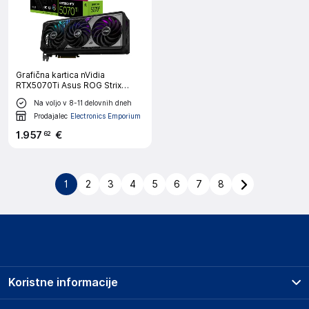
Grafična kartica nVidia
RTX5070Ti Asus ROG Strix
Gaming OC - 16GB GDDR7
Na voljo v 8-11 delovnih dneh
(90YV0M90-M0NA00)
Prodajalec
Electronics Emporium
1
.
957
€
62
1
2
3
4
5
6
7
8
Koristne informacije
Prodajna mesta