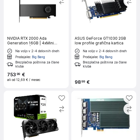
NVIDIA RTX 2000 Ada
ASUS GeForce GT1030 2GB
Generation 16GB | 4xMini
low profile grafična kartica
Displayport | Blower Grafična
Na voljo v 2-4 delovnih dneh
Na voljo v 2-4 delovnih dneh
Kartica
Prodajalec
Big Bang
Prodajalec
Big Bang
Brezplačna poštnina za člane
Brezplačna poštnina za člane
kluba
kluba
753
€
99
ali od
12,69 €
/ mesec
98
€
99