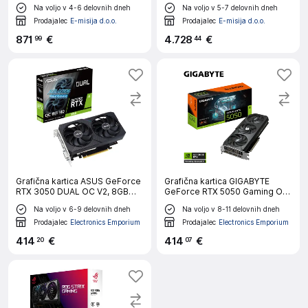
SFF 12G, 12GB GDDR7, PCI-E
ASTRAL-RTX5090-O32G-
Na voljo v 4-6 delovnih dneh
Na voljo v 5-7 delovnih dneh
5.0
GAMING) ARGB gaming
grafična kartica
Prodajalec
E-misija d.o.o.
Prodajalec
E-misija d.o.o.
871
€
4
.
728
€
99
44
Grafična kartica ASUS GeForce
Grafična kartica GIGABYTE
RTX 3050 DUAL OC V2, 8GB
GeForce RTX 5050 Gaming OC
GDDR6, PCI-E 4.0
8G, 8GB GDDR6, PCI-E 5.0
Na voljo v 6-9 delovnih dneh
Na voljo v 8-11 delovnih dneh
Prodajalec
Electronics Emporium
Prodajalec
Electronics Emporium
414
€
414
€
20
07