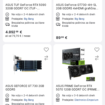
ASUS TUF GeForce RTX 5090
ASUS GeForce GT730-4H-SL
32GB GDDR7 OC (TUF-
2GB GDDR5 4xHDMI grafična
RTX5090-O32G-GAMING)
kartica
Na voljo v 2-4 delovnih dneh
Na voljo v 2-4 delovnih dneh
ARGB gaming grafična kartica
Prodajalec
Big Bang
Prodajalec
Big Bang
Brezplačna poštnina za člane
Brezplačna poštnina za člane
kluba
kluba
4
.
892
€
99
ali od
79,76 €
/ mesec
89
€
99
ASUS GEFORCE GT 730 2GB
ASUS PRIME GeForce RTX
GDDR5
5070 12GB GDDR7 OC (PRIME-
RTX5070-O12G) grafična
Na voljo v 2-4 delovnih dneh
Na voljo v 3-6 delovnih dneh
kartica
Prodajalec
Big Bang
Prodajalec
Electronics Emporium
Brezplačna poštnina za člane