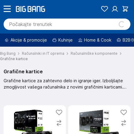
Akcije & promocije
Kuhinje
Home & Cook
B2B
Big Bang
Računalniki in IT oprema
Računalniške komponente
Grafične kartice
Grafične kartice
Grafične kartice za zahtevno delo in igranje iger. Izboljšajte
zmogljivost vašega računalnika z novimi grafičnimi karticami.
Izberite svojo grafično kartico in dvignite kakovost vašega
dela.