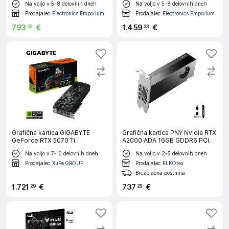
Na voljo v 5-8 delovnih dneh
Na voljo v 5-8 delovnih dneh
Prodajalec
Electronics Emporium
Prodajalec
Electronics Emporium
793
€
1
.
459
€
05
23
Grafična kartica GIGABYTE
Grafična kartica PNY Nvidia RTX
GeForce RTX 5070 Ti
A2000 ADA 16GB GDDR6 PCI-E
WINDFORCE SFF 16G, 16GB
4.0
Na voljo v 7-10 delovnih dneh
Na voljo v 2-5 delovnih dneh
GDDR7, PCI-E 5.0
Prodajalec
XuPe GROUP
Prodajalec
ELKOtex
Brezplačna poštnina
1
.
721
€
737
€
29
25