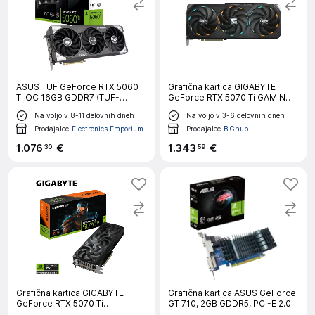
ASUS TUF GeForce RTX 5060
Grafična kartica GIGABYTE
Ti OC 16GB GDDR7 (TUF-
GeForce RTX 5070 Ti GAMING
RTX5060TI-O16G-GAMING)
OC 16G, 16GB GDDR7, PCI-E 5.0
Na voljo v 8-11 delovnih dneh
Na voljo v 3-6 delovnih dneh
grafična kartica
Prodajalec
Electronics Emporium
Prodajalec
BIGhub
1
.
076
€
1
.
343
€
30
59
Grafična kartica GIGABYTE
Grafična kartica ASUS GeForce
GeForce RTX 5070 Ti
GT 710, 2GB GDDR5, PCI-E 2.0
WINDFORCE OC SFF 16G, 16GB