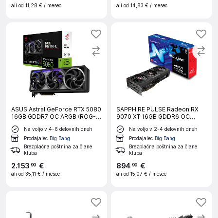
ali od
11,28 €
/ mesec
ali od
14,83 €
/ mesec
ASUS Astral GeForce RTX 5080
SAPPHIRE PULSE Radeon RX
16GB GDDR7 OC ARGB (ROG-
9070 XT 16GB GDDR6 OC
ASTRAL-RTX5080-O16G-
gaming grafična kartica
Na voljo v 4-6 delovnih dneh
Na voljo v 2-4 delovnih dneh
GAMING) gaming grafična
kartica
Prodajalec
Big Bang
Prodajalec
Big Bang
Brezplačna poštnina za člane
Brezplačna poštnina za člane
kluba
kluba
2
.
153
€
894
€
99
99
ali od
35,11 €
/ mesec
ali od
15,07 €
/ mesec