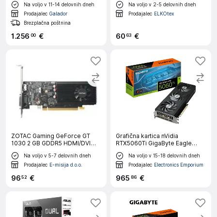
Na voljo v 11-14 delovnih dneh
Na voljo v 2-5 delovnih dneh
GDDR7, PCI-E 5.0
Prodajalec
Galador
Prodajalec
ELKOtex
Brezplačna poštnina
1
.
256
€
60
€
00
63
ZOTAC Gaming GeForce GT
Grafična kartica nVidia
1030 2 GB GDDR5 HDMI/DVI
RTX5060Ti GigaByte Eagle
low profile grafična kartica
MAX OC - 16GB GDDR7 (GV-
Na voljo v 5-7 delovnih dneh
Na voljo v 15-18 delovnih dneh
N506TEAGLEMAX OC-16GD)
Prodajalec
E-misija d.o.o.
Prodajalec
Electronics Emporium
96
€
965
€
52
86