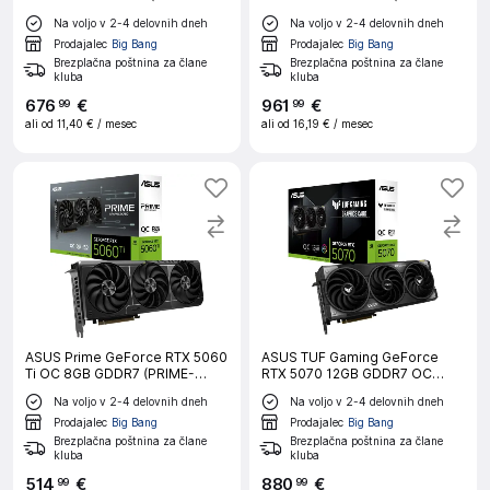
RTX5060TI-O16G) grafična
RX9070XT-O16G-GAMING)
Na voljo v 2-4 delovnih dneh
Na voljo v 2-4 delovnih dneh
kartica
gaming grafična kartica
Prodajalec
Big Bang
Prodajalec
Big Bang
Brezplačna poštnina za člane
Brezplačna poštnina za člane
kluba
kluba
676
€
961
€
99
99
ali od
11,40 €
/ mesec
ali od
16,19 €
/ mesec
ASUS Prime GeForce RTX 5060
ASUS TUF Gaming GeForce
Ti OC 8GB GDDR7 (PRIME-
RTX 5070 12GB GDDR7 OC
RTX5060TI-O8G) grafična
(TUF-RTX5070-O12G-GAMING)
Na voljo v 2-4 delovnih dneh
Na voljo v 2-4 delovnih dneh
kartica
gaming grafična kartica
Prodajalec
Big Bang
Prodajalec
Big Bang
Brezplačna poštnina za člane
Brezplačna poštnina za člane
kluba
kluba
514
€
880
€
99
99