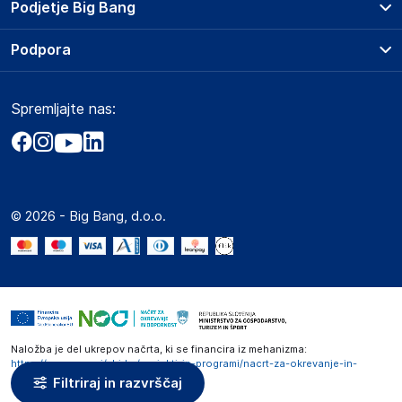
Podjetje Big Bang
Splošni pogoji
O podjetju
Podpora
Storitve
Kontakti
Dostava, vnos in odvoz
Pogosta vprašanja
Družbena odgovornost
Načini plačila
Spremljajte nas:
Marketplace
Obvestila za javnost
Nakup na obroke
Kako oddati naročilo?
Akt o digitalnih storitvah
Zavarovanje izdelkov
Vračila in reklamacije
Prodaja podjetjem
Politika zasebnosti
Big Partner - distribucija
Spletni piškotki
© 2026 - Big Bang, d.o.o.
Marketplace za partnerje
Novosti
Interna varna linija za prijavo kršitev po ZZPRI
Zaposlitev
Naložba je del ukrepov načrta, ki se financira iz mehanizma:
https://www.gov.si/zbirke/projekti-in-programi/nacrt-za-okrevanje-in-
odpornost
Filtriraj in razvrščaj