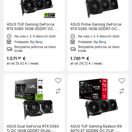
ASUS TUF Gaming GeForce
ASUS Prime Gaming GeForce
RTX 5080 16GB GDDR7 OC
RTX 5080 16GB GDDR7 OC
(TUF-RTX5080-O16G-GAMING)
(PRIME-RTX5080-O16G)
Na voljo v 2-4 delovnih dneh
Na voljo v 2-4 delovnih dneh
ARGB gaming grafična kartica
gaming grafična kartica
Prodajalec
Big Bang
Prodajalec
Big Bang
Brezplačna poštnina za člane
Brezplačna poštnina za člane
kluba
kluba
1
.
571
€
1
.
761
€
99
99
ali od
25,62 €
/ mesec
ali od
28,72 €
/ mesec
ASUS Dual GeForce RTX 5060
ASUS TUF Gaming Radeon RX
Ti OC 16GB GDDR7 (DUAL-
9070 XT GDDR6 OC (TUF-