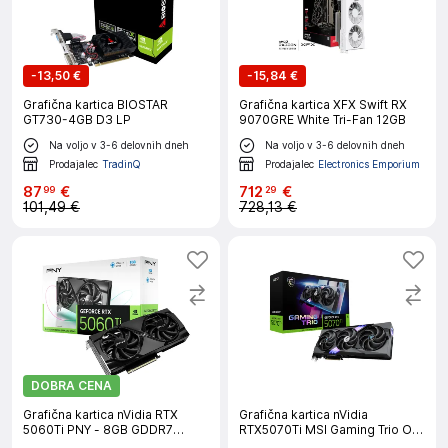
-
13,50 €
-
15,84 €
Grafična kartica BIOSTAR
Grafična kartica XFX Swift RX
GT730-4GB D3 LP
9070GRE White Tri-Fan 12GB
Na voljo v 3-6 delovnih dneh
Na voljo v 3-6 delovnih dneh
Prodajalec
TradinQ
Prodajalec
Electronics Emporium
87
€
712
€
99
29
101,49 €
728,13 €
DOBRA CENA
Grafična kartica nVidia RTX
Grafična kartica nVidia
5060Ti PNY - 8GB GDDR7
RTX5070Ti MSI Gaming Trio OC
(VCG5060T8DFXPB1)
- 16GB GDDR7 (V531-240R)