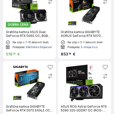
DOBRA CENA
Grafična kartica ASUS Dual
Grafična kartica GIGABYTE
GeForce RTX 5060 OC, 8GB
AORUS GeForce RTX 5070
GDDR7, PCI-E 5.0
WINDFORCE OC SFF 12G, 12GB
Na voljo v 7-10 delovnih dneh
Na voljo v 5-7 delovnih dneh
GDDR7, PCI-E 5.0
Prodajalec
Electronics Emporium
Prodajalec
E-misija d.o.o.
518
€
853
€
40
18
Grafična kartica GIGABYTE
ASUS ROG Astral GeForce RTX
GeForce RTX 5070 EAGLE OC
5090 32G GDDR7 OC (ROG-