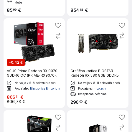
kluba
85
€
854
€
99
62
-
0,42 €
ASUS Prime Radeon RX 9070
Grafična kartica BIOSTAR
GDDR6 OC (PRIME-RX9070-
Radeon RX 580 8GB GDDR5
O16G) gaming grafična kartica
Na voljo v 5-8 delovnih dneh
Na voljo v 8-11 delovnih dneh
Prodajalec
Electronics Emporium
Prodajalec
mbotech
Brezplačna poštnina
806
€
31
806,73 €
296
€
00