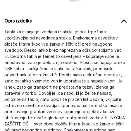
Opis izdelka
Tabla za risanje je izdelana iz akrila, je bolj trpežna in
vzdržljivejša od navadnega stekla. Enakomerna osvetlitev
plošče filtrira škodljive žarke in ščiti oči pred neugodno
svetlobo. Desko lahko brez naprezanja oči uporabljamo več
ur. Celotna tabla je temeljito osvetljena – kopiranje risbe je
enostavno, zato je delo z njo odlično! Plošča se napaja preko
USB kabla – priključimo jo lahko na računalnik, prenosnik,
powerbank ali omrežni vtič. Porabi malo električne energije ,
zato ga lahko vzamete ven in uporabljate z napajalnikom. Je
lahek, zato ga transport ne predstavlja težav, zlahka ga
spravite v torbo. Dovolj je, da risbo, ki jo želite narisati,
položite na tablo, nato položite prazen list papirja, vključite
ustrezno osvetlitev ozadja in ponovno narišete sliko. risanje
prerisovanje grafik in vzorcev kopiranje projektov kolaži
oblikovanje tetovaže gledanje rentgenskih žarkov. FUNKCIJA
ZAŠČITE OČI – svetlobna plošča filtrira škodljive žarke in ščiti
oči pred neugodno svetlobo . Enakomerna svetloba nam