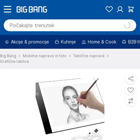
Akcije & promocije
Kuhinje
Home & Cook
B2B
Big Bang
Mobilne naprave in foto
Tablične naprave
Grafične tablice