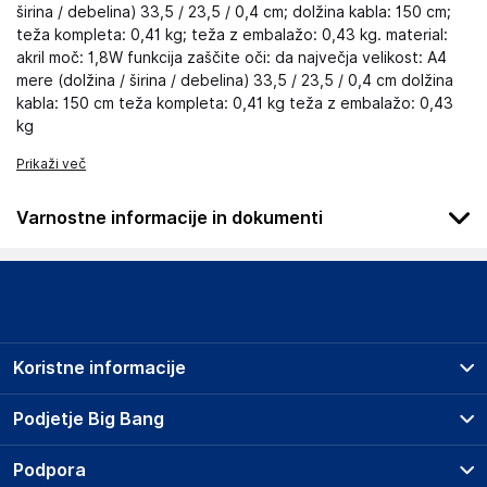
širina / debelina) 33,5 / 23,5 / 0,4 cm; dolžina kabla: 150 cm;
teža kompleta: 0,41 kg; teža z embalažo: 0,43 kg. material:
akril moč: 1,8W funkcija zaščite oči: da največja velikost: A4
mere (dolžina / širina / debelina) 33,5 / 23,5 / 0,4 cm dolžina
kabla: 150 cm teža kompleta: 0,41 kg teža z embalažo: 0,43
kg
Prikaži več
Varnostne informacije in dokumenti
Podatki o proizvajalcu
Podatki o proizvajalcu vključujejo informacije (naziv, naslov,
državo in elektronski naslov) povezane s proizvajalcem
izdelka.
Koristne informacije
ZOLTA Trade Sp. z o.o.
ul. Przemysłowa 24, 39-300 Mielec
Prodajna mesta
Podjetje Big Bang
Polska
Splošni pogoji
info@sklep.zolta.pl
O podjetju
Podpora
Storitve