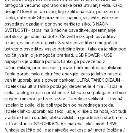
omogoča večurno uporabo deske brez utrujanja vida. Kako
deluje? Dovolj je, da risbo, ki jo želite narisati, položite na
tablo, nato položite prazen list papirja, vključite ustrezno
osvetlitev ozadja in ponovno narišete sliko. 3 NAČINI
SVETLOSTI – tabla ima 3 načine osvetlitve, spreminjanje
poteka z gumbom na dotik. Če želite izklopiti osvetlitev
ozadja, samo držite gumb. 3 vrste osvetlitve omogočajo
ustrezno osvetlitev vsake debeline lista , tako da je slika pod
njo čitljiva in jo je mogoče prerisati. USB POWER – USB
napajalnik je odlična pomoč! Lahko ga povežemo z
računalnikom, prenosnikom, power bankom ali napajalnikom .
Tabla porabi malo električne energije, zato jo lahko nesete
ven in uporabljate s power bankom. ULTRA TANEK DIZAJN –
izdelek ima ultra tanko podlago, debeline le 4 mm . Tabla je
lahka, a elegantna in praktična. Z lahkoto se prilega v torbico
in njen transport je brez težav . Tabela je velikosti listov a4.
Izdelan iz akrila, ki je bolj trpežen od navadnega stekla.
Izdelek lahko uporabljajo tako ljudje, ki rišejo za hobi, kot tudi
v arhitekturnih studiih, oblikovalskih in geodetskih studiih ter v
tattoo studiih. SPECIFIKACIJA – material: akril; moč: 1,8W;
funkcija zaščite oči: da; največja velikost: a4; mere (dolžina /