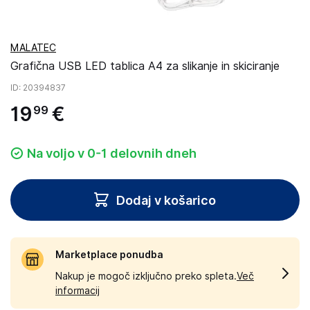
MALATEC
Grafična USB LED tablica A4 za slikanje in skiciranje
ID
: 20394837
19
€
99
Na voljo v 0-1 delovnih dneh
Dodaj v košarico
Marketplace ponudba
Nakup je mogoč izključno preko spleta.
Več
informacij